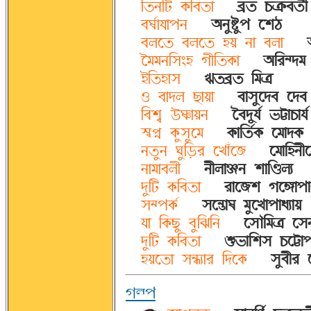
-
A©SAv @ØAc©É
-
cþ© OnØc©»f
-
cK»ÉsÉÞS
-
~S¨Ä¨Þ Àri
-
cUÀ© cUÀ© öÝ SÉ cUÉ
-
-
PTTSA®eö wfA©@ØÉ
-
~AÌ^°T 
-
qA©öÉ®
-
Ç©cþ© ATn
-
R cÉ°U aÉÝÉ
-
cÉ®¨À°c À°c
-
AcrÂ ´GÉÝS
-
Pc°ks» gÁÉOÉs»
-
mªóð @Ø¨®¨ÀT
-
@ØÉA©»@Ø ÀTÉ°@Ø
-
S©¨S W¨A¦ÛÌ ÀZÉJÀB
-
ÀTÉAöSf
-
SÉTÉcUf
-
SfUÉµS rÉAÐUF
-
°¨Av @ØAc©É
-
ÌÉÀBr wÀÊÉÞÉo
-
®²Þ@Ø»
-
®À^äÉK T¨ÀZÉÞÉoFÉÝ
-
sÉ A@Øa¨ c¨AIAS
-
À®MATn À®
-
°¨Av @ØAc©É
-
ègÉAr® OÀÁÉÞÉ
-
öÝÀ©É ®^ÎFÉÌ A°À@Ø
-
®¨cfÌ 
w\Þ