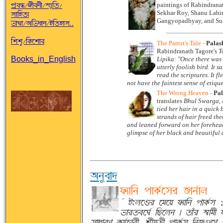
Þþc^Î/BfcSf/mëpA©/
paintings of Rabindran
Sekhar Roy, Shanu Lahir
®ÉAö©F
Gangyopadhyay, and Sun
gÉKÉ/~AgoÉS/qA©öÉ®..
Arr¨/A@ØÀrÉÌ
The Parrot's Tale
-
Palas
Rabindranath Tagore's
T
Books_in_English
Lipika
:
"Once there was 
utterly foolish bird. It 
read the scriptures. It fl
not have the faintest sense of etique
The Wrong Heaven
-
Pal
translates
Bhul Swarga
,
tied her hair in a quick 
strands of hair freed th
and leaned forward on her forehead,
glimpse of her black and beautiful e
~S¨cÉ°
¬ØFÉAS ÞÉ@Ø»À®Ì BÉS»ÉU
" qeUÀÐÌ ÀTÀÝ ¬ØFÉAS ÞÉ@Ø»
gÉÌ©cÀK» AaÀUS | ©ÉJÌ mªÉTf 
®ÉoÉÌH @ØT»OÉÌf, rþfT©f ÞÉ@Ø»® ASBæÀ