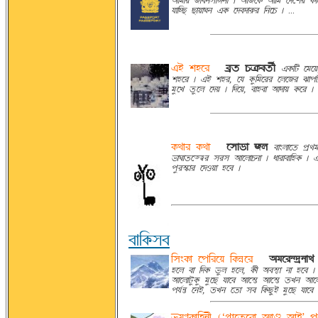
~ÉTÉÌ BfcS®AÊSf | ~ÉBÀ@Ø ~ÉAT À°ÀrÌ @ØÉÀa 
sÉAha aÉÝÉWS j@Ø À°c°ÉdÌ ASÀO | ...
jq röÀÌ
-
cþ© OnØc©»f
j@ØAv ÀTÀÝ
röÀÌ | jq röÌ, Às @Ø¨ATÀÌÌ ÀUÀBÌ IÉÞvÉ
T¨ÀZ ©¨ÀU À°Ý | A°ÀÝ, cÉöcÉ ~É°ÉÝ @ØÀÌ 
@ØËÉÌ @ØËÉ
-
À®É¦É BU
cÉeUÉÀ© ÞþË
gÉKÉ©ÀLLªÌ ®Ì® ~ÉÀUÉOSÉ | oÉÌÉcÉAö@Ø | 
Þ¨ÌmâÉÌ À°RÝÉ öÀc |
cÉA@Ø®c
A®e@ØÉ ÀÞAÌÀÝ A@Ø^ðÀÌ
-
~TÀÌ^°þSÉË
öÀU cÉ A°@Ø g¨U öÀU, @Øf ~cmÏÉ SÉ öÀc
~ÉÀUÉv¨@Ø¨ T¨Àa sÉÀc ~ÉÀmä ~ÉÀmä ©ZS ~ÉÀU
Þs»^ä ÀSq, ©ZS À©É ®c A@Øa¨q T¨Àa sÉÀc 
gþTH@ØÉAöSf (ÔóýÉÀ©ÀÌÉ ~FÉÐ ~ÉqÕ