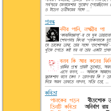
®c»mäÀÌ ÀTUÉÀTrÉÌ ®¨ÀsÉw ÀÞÀÝAaÀUS 
R qÀ¦S g£ðfXªÀÝÌ ®ÀÊ ..."
Þþc^Î
S°fÌ ÞÉAS, UQØëfÌ ÞÉ
Ô@ØÉcFABÚÉ®ÉÕ-Ý Às W¨T gÉCÉÀS
ÀrKÞs»^ä A@ØecÉ Ôwpö@ØUöÀ@Ø °
Às ¦ÉÀ@ØÌ gÉKÉ, ©ÉÌ ®ÀÊ ÔÀ°ÀrÉXoÉÌÕ
Z¨JÀB ÀÞÀ© @ØÄ öÝ SÉ ©ÉÌ j@ØvÉ ÞþoÉS @
cUc A@Ø ~ÉÌ @ØÀUÌ A¬Ø
óýÉATÌ Þþrð ÞþÉÝq ©¨ÀZÉ¦Û, ~Ý
jÀ® cUU, -- ~ÉBÀ@Ø ~ÉTÉÀ°Ì 
¬ØþFÉ@ØrÉS cÀU À@ØS ? gÉUwÉÌ A@Ø ? g
A°ÀÝ ~ÝS gÉcÀ© UÉwU, ®A©F À©É, ... .
@ØAc©É
-
ÞÉUÀ@ØÌ w¦ÛS
-
cf©ÀrÉ@Ø g
-
A©SAv @ØAc©É
-
~ASc»ÉH ÌÉÝ 