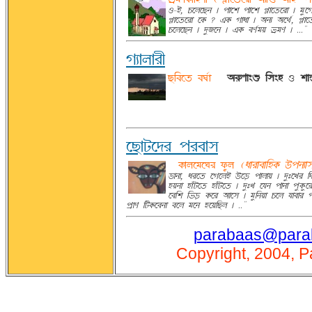
R-q, OÀUÀaS | ÞÉÀr ÞÉÀr óýÉÀ©ÀÌÉ | T¨À
óýÉÀ©ÀÌÉ À@Ø ? j@Ø wÉoÉ | ~SF ~ÀË», óýÉÀ
OÀUÀaS | °¨BÀS | j@Ø cH»TÝ gþTH | ..."
wFÉUÉÌf
aAcÀ© cK»É
-
~dHÉeè A®eö
R
rÉ^
ÀaÉvÀ°Ì ÞÌcÉ®
-
@ØÉUÀTÀWÌ ¬Ø¨U
(oÉÌÉcÉAö@Ø ´ÞSFÉ
¦ÉSÉ, oÌÀ© ÀwÀUq ´À¦Û ÞÉUÉÝ | °¨:ÀZÌ A°
öÝSÉ öÉJvÀ© öÉJvÀ© | °¨:Z ÀsS ÞÉSÉ Þ¨@Ø
ÀcAr Ag¦Û @ØÀÌ ~ÉÀ® | T¨ASÝÉ OÀU sÉcÉÌ ÞÌ
ÞþÉH Av@ØÀcSÉ cÀU TÀS öÀÝAaU | .."
parabaas@para
Copyright, 2004, P