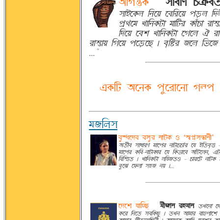
~Éw§@Ø
-
®ÉcAH» OnØc©»
®ÉqÀ@ØU ASÀÝ ÀcAÌÀÝ Þ¦ÛU A°
ÞþËÀT ZÉAS@ØvÉ TÉAvÌ @ØÉJOÉ ÌÉm
A°ÀÝ Àcr ZÉAS@ØvÉ ÀwÀU Ù ÌÉmä
ÌÉmäÉÝ AwÀÝ ÞÀ¦ÛÀa | cpAÄÌ BÀU AgÀB T
..."
-
j@ØAv ~ÀS@Ø Þ¨ÀÌÉÀSÉ w\Þ
TBAU®
c¨XoÀ°c c®¨Ì SÉv@Ø R Ômªóð®^ÎÉSfÕ
~©fc ®ÉoÉÌH TÉÀÞÌ SÉvFOOÉ»Ì Às qA©cp«
TÉÀÞÌ @ØAc-SÉvF@ØÉÌ Às A@ØgÉÀc ~ÉJvÀUS, 
AcAmë© | ZÉAS@ØvÉ UA¿B©R - OÉÌÀv SÉv@Ø ö
c¨ÀI À¬ØUÉ ®öB SÝ |...
À°Àr sÉAha
-
TfBÉS ÌöTÉS
©ZÀSÉ À°
@ØÀÌ ASÀ© ®cA@Øa¨ | ©ZS ~ÉTÉÌ cÉñÞÉÀr ~