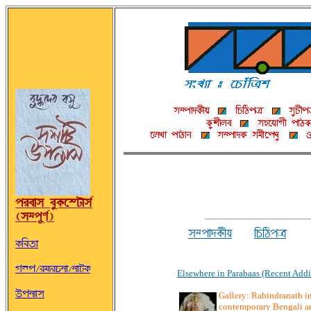
ÞÌcÉ® c¨@ØÀmvÉ®»
(®²ÞkH»)
®²ÞÉ°@ØfÝ
AOAiÞn
@ØAc©É
w\Þ/ÌTFÌOSÉ/SÉv@Ø
Elsewhere in Parabaas (Recent Addi
´ÞSFÉ®
Gallery: Rabindranath in
contemporary Bengali ar