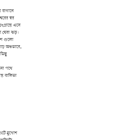
ীয় বাগানে
বরের স্বর
প্রান্তে এসে
যে ঘেরা ঝড়।
শ গুলো
াঢ় অন্ধকারে,
কিছু
নো পথে
ন্ত বালিকা
ংশুটে মুখোশ