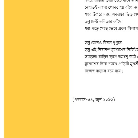
শহুরে রাস্তায় তারা হেঁটে যাবে ই
নেহাতই নগণ্য লোক: হয় রাঁধে নয় 
শহর উগরে দ্যায় একরঙা ভিড় শুধ
তবু কেউ কবিতার ফাঁদে
ধরা পড়ে গেছে ভেবে প্রবল বিলাপ
তবু কোনও বিরল দুপুরে
তবু এই নিরানন্দ মুখোশের নির্লিপ্
স্যাতলা বাড়ির ছাদে রামধনু উঠে
মুখোশের নিচে দ্যাখে প্রতিটি মুখশ্
নিজস্ব বাতাস বয়ে যায়!
(পরবাস-৫৪, জুন ২০১৩)