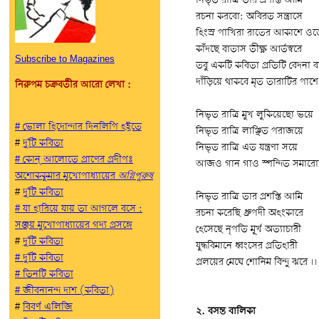
নিভৃত রাত্রি তার প্রশস্তি আমি
রচনা করবো: অবিরত সন্ত্রাসে
হিংস্র পাখিরা রাতের আকাশে ওড়
কাঁদছে বাতাস তীক্ষ্ণ আর্তস্বরে
Subscribe to Magazines
তবু একটি কবিতা প্রতিটি বেদনা 
দাঁড়িয়ে থাকবে মৃত তারাটির পাশ
নিরুপম চক্রবর্তীর আরো লেখা :
নিভৃত রাত্রি মুখ লুকিয়েছো ভয়ে
# ভোলা হিদোন্দার দিনলিপি হইতে
নিভৃত রাত্রি লাঞ্ছিত পরাজয়ে
#
দু'টি কবিতা
নিভৃত রাত্রি এত যন্ত্রণা সয়ে
#
কোন্‌ আলোতে প্রাণের প্রদীপঃ
আজও গান গাও স্পন্দিত সমারো
অশোককুমার মুখোপাধ্যায়ের
অগ্নিপুরুষ
#
দু'টি কবিতা
নিভৃত রাত্রি তার প্রশস্তি আমি
#
যা হারিয়ে যায় তা আগলে বসে :
রচনা করেছি ধ্রুপদী অহংকারে
সঞ্জয় মুখোপাধ্যায়ের গদ্য প্রসঙ্গে
হেসেছে নৃপতি মূর্খ অত্যাচারী
#
দু'টি কবিতা
যুদ্ধবিমানে ধ্বংসের প্রতিহারী
#
দু'টি কবিতা
প্রলয়ের মেঘে শোনিম বিন্দু ঝরে ৷৷
#
তিনটি কবিতা
#
জীবনানন্দ দাশ (কবিতা)
#
বিবর্ণ এলিজি
২. বসন্ত বালিকা