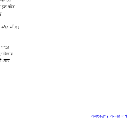
নকগনিটো
চুল বাঁধে
ু
 ক’রে কাঁদে!
ত শহরে
 দোটানায়
রী বেয়ে
অলংকরণঃ অনন্যা দাশ