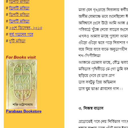
#
তিনটি কবিতা
#
তিনটি কবিতা
কারা যেন গৃহপ্রান্তে নিরালায় স্বর্গ
#
তিনটি কবিতা
অসীম রোমাঞ্চে কবে শুনেছিলো ঈশ্
#
তিনটি কবিতা
অবিশ্বাসে হেসে উঠে আমি আজ গ্রহ
#
২৫শে ডিসেম্বর, ২০১৩
পরিবর্তে খুঁজে নেবো রাতের রহস্
#
সূর্য পতনের পরে
এখনও আমার কাছে পুরনো আকা
#
দু'টি কবিতা
গুঁড়ো গুঁড়ো ঝরে পড়ে নিরাশার গ
বয়ে নিয়ে যাবে যাকে অনুতাপহীন 
শব্দ-পিপীলিকা
For Books visit
আজকে তোমার কাছে, রৌদ্র ঝরা
কবিতার পৃথিবীতে কে গো তুমি বস
ছড়িয়ে দেবে যে তার প্রাণ
তার সবটুকু প্রিয় অভিমান
তার ঘুম ভাঙা প্লাবনের গান।।
৩. নিজস্ব বাতাস
Parabaas Bookstore
প্রত্যেকেই পরে নেয় নির্বিকার পা