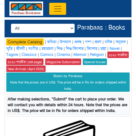
Parabaas : Books
|
কবিতা
|
উপন্যাস
|
প্রবন্ধ
|
গল্প
|
ভ্রমণ
|
নাটক
|
অনুবাদ
|
Complete Catalog
স্মৃতি
|
জীবনী
|
সংগীত
|
রম্যরচনা
|
শিশু
|
শিশু/কিশোর
|
কিশোর
|
রান্না
|
Novel
|
Tagore
|
Classics
|
Comics
|
Cinema
|
Memoir
|
Religion
|
২০২৬ শারদীয়া
২০২৬ শারদীয়া (old page)
Magazine Subscription
Special Issues
New Arrivals (April 2026)
Books by Parabaas
Note that the prices are in US$. The price will be in Rs for orders shipped within
India.
After making selections, "Submit" the cart to place your order. We
will contact you with details within 24 hours. Note that the prices are
in US$. The price will be in Rs for orders shipped within India.