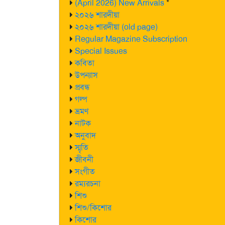
(April 2026) New Arrivals
*
২০২৬ শারদীয়া
২০২৬ শারদীয়া (old page)
Regular Magazine Subscription
Special Issues
কবিতা
উপন্যাস
প্রবন্ধ
গল্প
ভ্রমণ
নাটক
অনুবাদ
স্মৃতি
জীবনী
সংগীত
রম্যরচনা
শিশু
শিশু/কিশোর
কিশোর