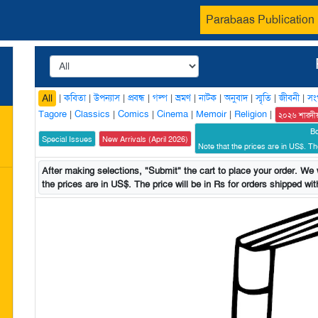
Parabaas Publication
|
কবিতা
|
উপন্যাস
|
প্রবন্ধ
|
গল্প
|
ভ্রমণ
|
নাটক
|
অনুবাদ
|
স্মৃতি
|
জীবনী
|
সং
All
Tagore
|
Classics
|
Comics
|
Cinema
|
Memoir
|
Religion
|
২০২৬ শারদী
B
Special Issues
New Arrivals (April 2026)
Note that the prices are in US$. The
After making selections, "Submit" the cart to place your order. We w
the prices are in US$. The price will be in Rs for orders shipped with