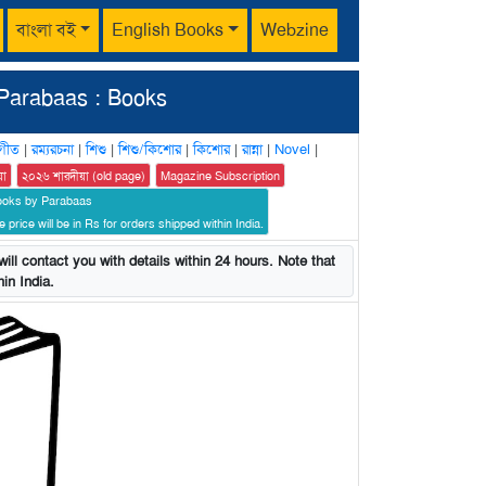
বাংলা বই
English Books
Webzine
Parabaas : Books
গীত
|
রম্যরচনা
|
শিশু
|
শিশু/কিশোর
|
কিশোর
|
রান্না
|
Novel
|
য়া
২০২৬ শারদীয়া (old page)
Magazine Subscription
ooks by Parabaas
 price will be in Rs for orders shipped within India.
ill contact you with details within 24 hours. Note that
in India.