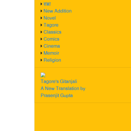
রান্না
New Addition
Novel
Tagore
Classics
Comics
Cinema
Memoir
Religion
Tagore's Gitanjali
A New Translation by
Prasenjit Gupta