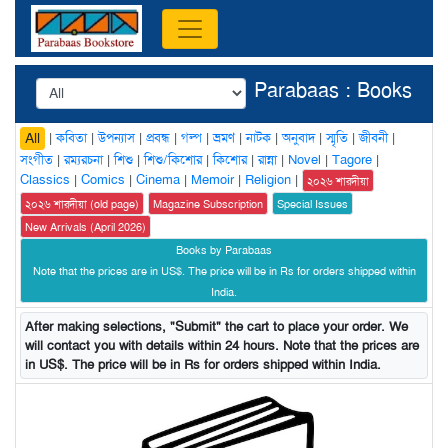
Parabaas : Books
|
কবিতা
|
উপন্যাস
|
প্রবন্ধ
|
গল্প
|
ভ্রমণ
|
নাটক
|
অনুবাদ
|
স্মৃতি
|
জীবনী
|
All
সংগীত
|
রম্যরচনা
|
শিশু
|
শিশু/কিশোর
|
কিশোর
|
রান্না
|
Novel
|
Tagore
|
Classics
|
Comics
|
Cinema
|
Memoir
|
Religion
|
২০২৬ শারদীয়া
২০২৬ শারদীয়া (old page)
Magazine Subscription
Special Issues
New Arrivals (April 2026)
Books by Parabaas
Note that the prices are in US$. The price will be in Rs for orders shipped within
India.
After making selections, "Submit" the cart to place your order. We
will contact you with details within 24 hours. Note that the prices are
in US$. The price will be in Rs for orders shipped within India.