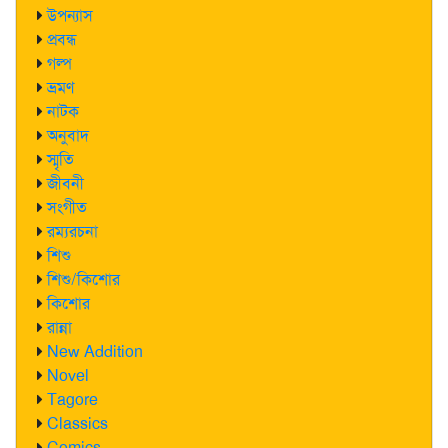
উপন্যাস
প্রবন্ধ
গল্প
ভ্রমণ
নাটক
অনুবাদ
স্মৃতি
জীবনী
সংগীত
রম্যরচনা
শিশু
শিশু/কিশোর
কিশোর
রান্না
New Addition
Novel
Tagore
Classics
Comics