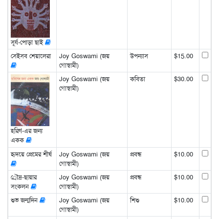
সূর্য-পোড়া ছাই
সেইসব শেয়ালেরা
Joy Goswami (জয়
উপন্যাস
$15.00
গোস্বামী)
Joy Goswami (জয়
কবিতা
$30.00
গোস্বামী)
হরিণ-এর জন্য
একক
হৃদয়ে প্রেমের শীর্ষ
Joy Goswami (জয়
প্রবন্ধ
$10.00
গোস্বামী)
্রৌদ্র-ছায়ার
Joy Goswami (জয়
প্রবন্ধ
$10.00
সংকলন
গোস্বামী)
শুভ জন্মদিন
Joy Goswami (জয়
শিশু
$10.00
গোস্বামী)