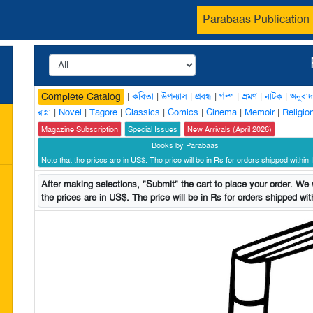
Parabaas Publication
|
কবিতা
|
উপন্যাস
|
প্রবন্ধ
|
গল্প
|
ভ্রমণ
|
নাটক
|
অনুবাদ
Complete Catalog
রান্না
|
Novel
|
Tagore
|
Classics
|
Comics
|
Cinema
|
Memoir
|
Religio
Magazine Subscription
Special Issues
New Arrivals (April 2026)
Books by Parabaas
Note that the prices are in US$. The price will be in Rs for orders shipped within I
After making selections, "Submit" the cart to place your order. We w
the prices are in US$. The price will be in Rs for orders shipped with