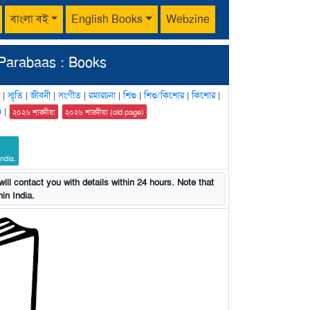
বাংলা বই
English Books
Webzine
Parabaas : Books
|
স্মৃতি
|
জীবনী
|
সংগীত
|
রম্যরচনা
|
শিশু
|
শিশু/কিশোর
|
কিশোর
|
n
|
২০২৬ শারদীয়া
২০২৬ শারদীয়া (old page)
ndia.
ill contact you with details within 24 hours. Note that
in India.