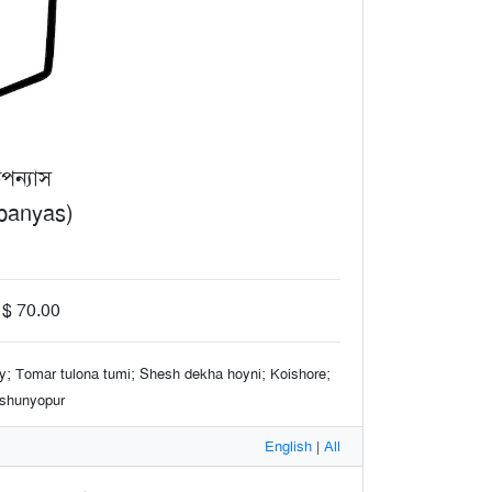
পন্যাস
upanyas)
 $ 70.00
y; Tomar tulona tumi; Shesh dekha hoyni; Koishore;
kshunyopur
English
|
All