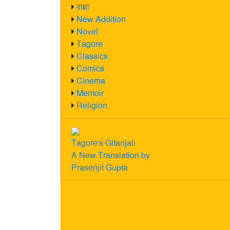
রান্না
New Addition
Novel
Tagore
Classics
Comics
Cinema
Memoir
Religion
Tagore's Gitanjali
A New Translation by
Prasenjit Gupta