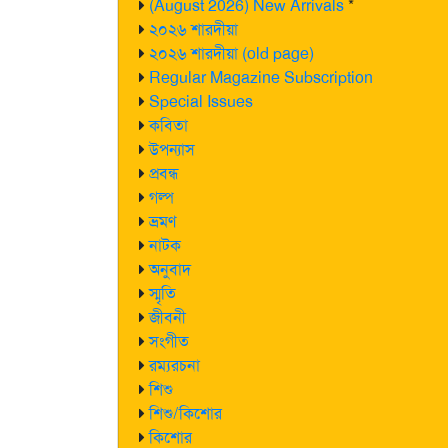
(August 2026) New Arrivals
*
২০২৬ শারদীয়া
২০২৬ শারদীয়া (old page)
Regular Magazine Subscription
Special Issues
কবিতা
উপন্যাস
প্রবন্ধ
গল্প
ভ্রমণ
নাটক
অনুবাদ
স্মৃতি
জীবনী
সংগীত
রম্যরচনা
শিশু
শিশু/কিশোর
কিশোর