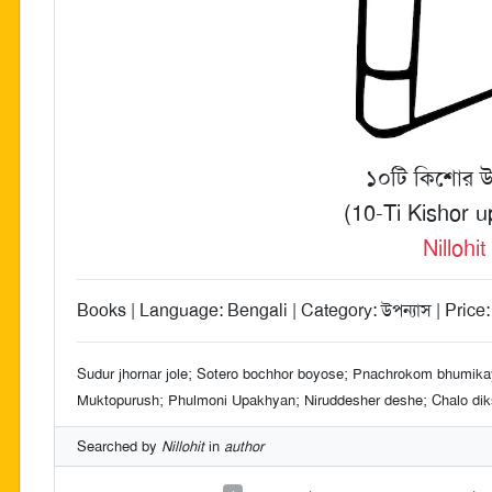
১০টি কিশোর উ
(10-Ti Kishor 
Nillohit
Books | Language: Bengali | Category: উপন্যাস | Price:
Sudur jhornar jole; Sotero bochhor boyose; Pnachrokom bhumika
Muktopurush; Phulmoni Upakhyan; Niruddesher deshe; Chalo di
Searched by
Nillohit
in
author