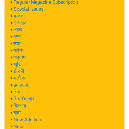
Regular Magazine Subscription
Special Issues
কবিতা
উপন্যাস
প্রবন্ধ
গল্প
ভ্রমণ
নাটক
অনুবাদ
স্মৃতি
জীবনী
সংগীত
রম্যরচনা
শিশু
শিশু/কিশোর
কিশোর
রান্না
New Addition
Novel