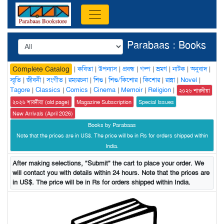
Parabaas : Books
|
কবিতা
|
উপন্যাস
|
প্রবন্ধ
|
গল্প
|
ভ্রমণ
|
নাটক
|
অনুবাদ
|
Complete Catalog
স্মৃতি
|
জীবনী
|
সংগীত
|
রম্যরচনা
|
শিশু
|
শিশু/কিশোর
|
কিশোর
|
রান্না
|
Novel
|
Tagore
|
Classics
|
Comics
|
Cinema
|
Memoir
|
Religion
|
২০২৬ শারদীয়া
২০২৬ শারদীয়া (old page)
Magazine Subscription
Special Issues
New Arrivals (April 2026)
Books by Parabaas
Note that the prices are in US$. The price will be in Rs for orders shipped within
India.
After making selections, "Submit" the cart to place your order. We
will contact you with details within 24 hours. Note that the prices are
in US$. The price will be in Rs for orders shipped within India.