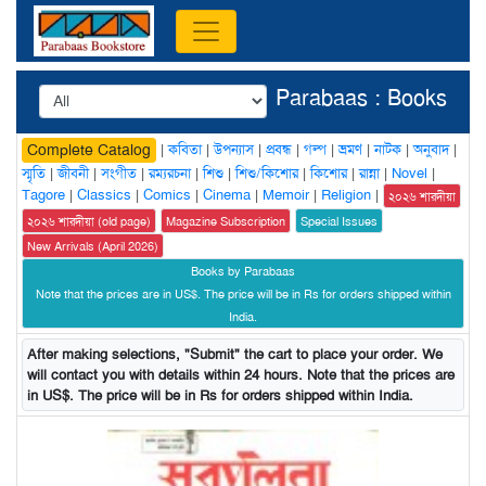
Parabaas : Books
|
কবিতা
|
উপন্যাস
|
প্রবন্ধ
|
গল্প
|
ভ্রমণ
|
নাটক
|
অনুবাদ
|
Complete Catalog
স্মৃতি
|
জীবনী
|
সংগীত
|
রম্যরচনা
|
শিশু
|
শিশু/কিশোর
|
কিশোর
|
রান্না
|
Novel
|
Tagore
|
Classics
|
Comics
|
Cinema
|
Memoir
|
Religion
|
২০২৬ শারদীয়া
২০২৬ শারদীয়া (old page)
Magazine Subscription
Special Issues
New Arrivals (April 2026)
Books by Parabaas
Note that the prices are in US$. The price will be in Rs for orders shipped within
India.
After making selections, "Submit" the cart to place your order. We
will contact you with details within 24 hours. Note that the prices are
in US$. The price will be in Rs for orders shipped within India.