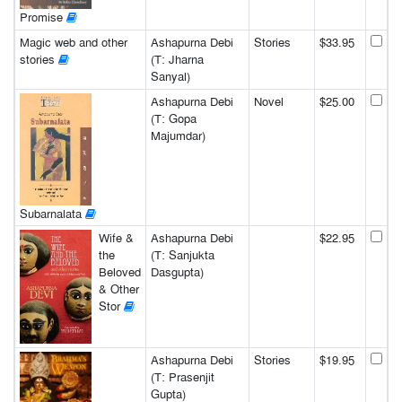
Promise
Magic web and other
Ashapurna Debi
Stories
$33.95
stories
(T: Jharna
Sanyal)
Ashapurna Debi
Novel
$25.00
(T: Gopa
Majumdar)
Subarnalata
Wife &
Ashapurna Debi
$22.95
the
(T: Sanjukta
Beloved
Dasgupta)
& Other
Stor
Ashapurna Debi
Stories
$19.95
(T: Prasenjit
Gupta)