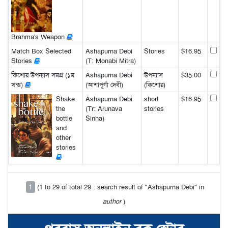
Brahma's Weapon
Match Box Selected
Ashapurna Debi
Stories
$16.95
Stories
(T: Monabi Mitra)
কিশোর উপন্যাস সমগ্র (১ম
Ashapurna Debi
উপন্যাস
$35.00
খন্ড)
(আশাপূর্ণা দেবী)
(কিশোর)
Shake
Ashapurna Debi
short
$16.95
the
(Tr: Arunava
stories
bottle
Sinha)
and
other
stories
1
(1 to 29 of total 29 : search result of "Ashapurna Debi" in
author
)