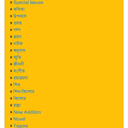
Special Issues
কবিতা
উপন্যাস
প্রবন্ধ
গল্প
ভ্রমণ
নাটক
অনুবাদ
স্মৃতি
জীবনী
সংগীত
রম্যরচনা
শিশু
শিশু/কিশোর
কিশোর
রান্না
New Addition
Novel
Tagore