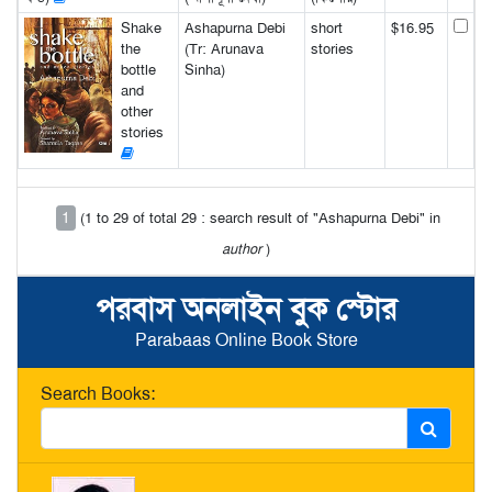
Shake
Ashapurna Debi
short
$16.95
the
(Tr: Arunava
stories
bottle
Sinha)
and
other
stories
1
(1 to 29 of total 29 : search result of "Ashapurna Debi" in
author
)
পরবাস অনলাইন বুক স্টোর
Parabaas Online Book Store
Search Books: