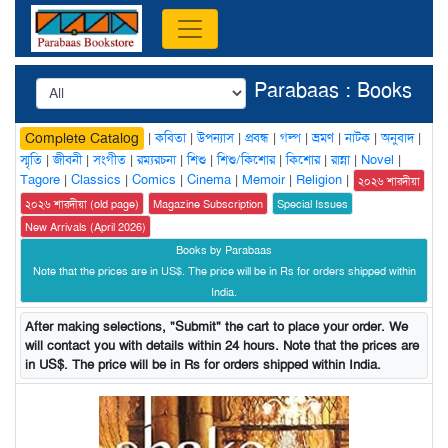
Parabaas : Books
|
কবিতা
|
উপন্যাস
|
প্রবন্ধ
|
গল্প
|
ভ্রমণ
|
নাটক
|
অনুবাদ
|
Complete Catalog
স্মৃতি
|
জীবনী
|
সংগীত
|
রম্যরচনা
|
শিশু
|
শিশু/কিশোর
|
কিশোর
|
রান্না
|
Novel
|
Tagore
|
Classics
|
Comics
|
Cinema
|
Memoir
|
Religion
|
২০২৬ শারদীয়া
২০২৬ শারদীয়া (old page)
Magazine Subscription
Special Issues
New Arrivals (April 2026)
Books by Parabaas
Note that the prices are in US$. The price will be in Rs for orders shipped within
India.
After making selections, "Submit" the cart to place your order. We
will contact you with details within 24 hours. Note that the prices are
in US$. The price will be in Rs for orders shipped within India.