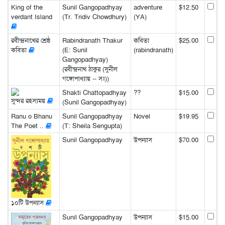
King of the
Sunil Gangopadhyay
adventure
$12.50
verdant Island
(Tr. Tridiv Chowdhury)
(YA)
রবীন্দ্রনাথের শ্রেষ্ঠ
Rabindranath Thakur
কবিতা
$25.00
কবিতা
(E: Sunil
(rabindranath)
Gangopadhyay)
(রবীন্দ্রনাথ ঠাকুর (সুনীল
গঙ্গোপাধ্যায় -- সঃ))
Shakti Chattopadhyay
??
$15.00
সুন্দর রহস্যময়
(Sunil Gangopadhyay)
Ranu o Bhanu
Sunil Gangopadhyay
Novel
$19.95
The Poet ..
(T: Sheila Sengupta)
Sunil Gangopadhyay
উপন্যাস
$70.00
১০টি উপন্যাস
Sunil Gangopadhyay
উপন্যাস
$15.00