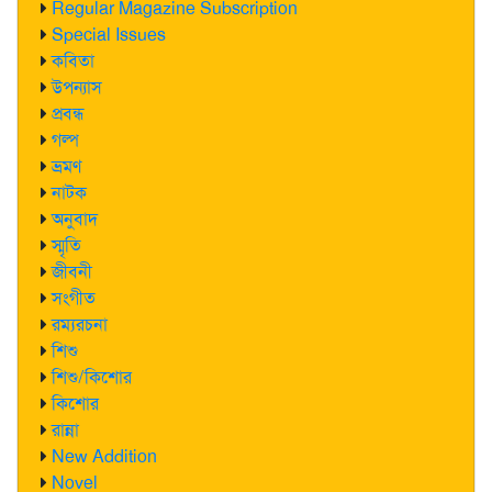
Regular Magazine Subscription
Special Issues
কবিতা
উপন্যাস
প্রবন্ধ
গল্প
ভ্রমণ
নাটক
অনুবাদ
স্মৃতি
জীবনী
সংগীত
রম্যরচনা
শিশু
শিশু/কিশোর
কিশোর
রান্না
New Addition
Novel