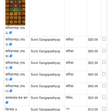
কবিতাসমগ্র (খণ্ড
১)
কবিতাসমগ্র (খণ্ড
Sunil Gangopadhyay
কবিতা
$20.00
২)
কবিতাসমগ্র (খণ্ড
Sunil Gangopadhyay
কবিতা
$20.00
৩)
কবিতাসমগ্র (খণ্ড
Sunil Gangopadhyay
কবিতা
$25.00
৪)
কবিতাসমগ্র (খণ্ড
Sunil Gangopadhyay
কবিতা
$40.00
৫)
কবিতাসমগ্র (খণ্ড
Sunil Gangopadhyay
কবিতা
$40.00
৬)
কলকাতার কত রূপ
Sunil Gangopadhyay
বিবিধ
$22.00
কিশোর ও
Sunil Gangopadhyay
??
$10.00