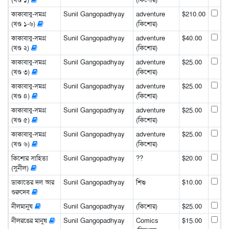
কাকাবাবু-সমগ্র
Sunil Gangopadhyay
adventure
$210.00
(খণ্ড ১-৬)
(কিশোর)
কাকাবাবু-সমগ্র
Sunil Gangopadhyay
adventure
$40.00
(খণ্ড ২)
(কিশোর)
কাকাবাবু-সমগ্র
Sunil Gangopadhyay
adventure
$25.00
(খণ্ড ৩)
(কিশোর)
কাকাবাবু-সমগ্র
Sunil Gangopadhyay
adventure
$25.00
(খণ্ড ৪)
(কিশোর)
কাকাবাবু-সমগ্র
Sunil Gangopadhyay
adventure
$25.00
(খণ্ড ৫)
(কিশোর)
কাকাবাবু-সমগ্র
Sunil Gangopadhyay
adventure
$25.00
(খণ্ড ৬)
(কিশোর)
কিশোর সাহিত্য
Sunil Gangopadhyay
??
$20.00
(সুনীল)
ডাকাতের দল আর
Sunil Gangopadhyay
শিশু
$10.00
গুরুদেব
নীলমানুষ
Sunil Gangopadhyay
(কিশোর)
$25.00
নীলরঙের মানুষ
Sunil Gangopadhyay
Comics
$15.00