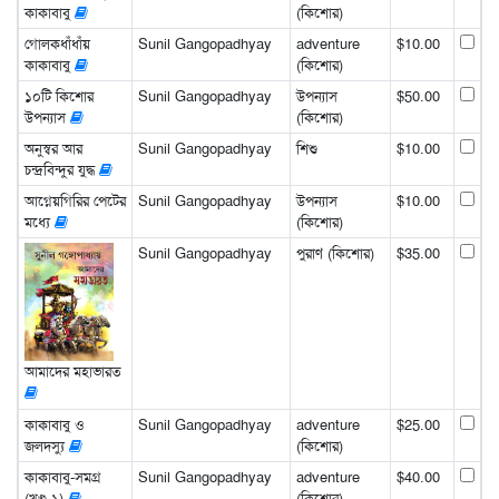
কাকাবাবু
(কিশোর)
গোলকধাঁধাঁয়
Sunil Gangopadhyay
adventure
$10.00
কাকাবাবু
(কিশোর)
১০টি কিশোর
Sunil Gangopadhyay
উপন্যাস
$50.00
উপন্যাস
(কিশোর)
অনুস্বর আর
Sunil Gangopadhyay
শিশু
$10.00
চন্দ্রবিন্দুর যুদ্ধ
আগ্নেয়গিরির পেটের
Sunil Gangopadhyay
উপন্যাস
$10.00
মধ্যে
(কিশোর)
Sunil Gangopadhyay
পুরাণ (কিশোর)
$35.00
আমাদের মহাভারত
কাকাবাবু ও
Sunil Gangopadhyay
adventure
$25.00
জলদস্যু
(কিশোর)
কাকাবাবু-সমগ্র
Sunil Gangopadhyay
adventure
$40.00
(খণ্ড ১)
(কিশোর)