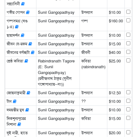
সন্ন্যাসিনী
গভীর গোপন
Sunil Gangopadhyay
উপন্যাস
$10.00
গল্পসমগ্র (খণ্ড
Sunil Gangopadhyay
গল্প
$160.00
১-৪)
ছায়াদর্শন
Sunil Gangopadhyay
উপন্যাস
$10.00
জীবন যে-রকম
Sunil Gangopadhyay
উপন্যাস
$15.00
জীবনের বর্ণচ্ছটা
Sunil Gangopadhyay
জীবনী
$40.00
শ্রেষ্ঠ কবিতা
Rabindranath Tagore
কবিতা
$25.00
(E: Sunil
(rabindranath)
Gangopadhyay)
(রবীন্দ্রনাথ ঠাকুর (সুনীল
গঙ্গোপাধ্যায়--সঃ))
জোছনাকুমারী
Sunil Gangopadhyay
উপন্যাস
$12.50
টান
Sunil Gangopadhyay
??
$10.00
দময়ন্তীর মুখ
Sunil Gangopadhyay
উপন্যাস
$10.00
দিকশূন্যপুরের
Sunil Gangopadhyay
কবিতা
$15.00
নিশানা
দুই নারী, হাতে
Sunil Gangopadhyay
উপন্যাস
$20.00