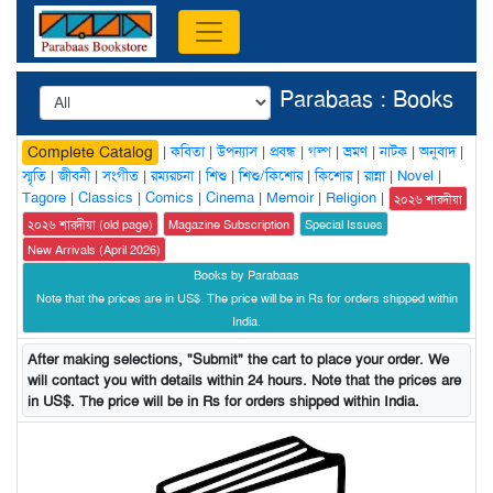
Parabaas : Books
|
কবিতা
|
উপন্যাস
|
প্রবন্ধ
|
গল্প
|
ভ্রমণ
|
নাটক
|
অনুবাদ
|
Complete Catalog
স্মৃতি
|
জীবনী
|
সংগীত
|
রম্যরচনা
|
শিশু
|
শিশু/কিশোর
|
কিশোর
|
রান্না
|
Novel
|
Tagore
|
Classics
|
Comics
|
Cinema
|
Memoir
|
Religion
|
২০২৬ শারদীয়া
২০২৬ শারদীয়া (old page)
Magazine Subscription
Special Issues
New Arrivals (April 2026)
Books by Parabaas
Note that the prices are in US$. The price will be in Rs for orders shipped within
India.
After making selections, "Submit" the cart to place your order. We
will contact you with details within 24 hours. Note that the prices are
in US$. The price will be in Rs for orders shipped within India.