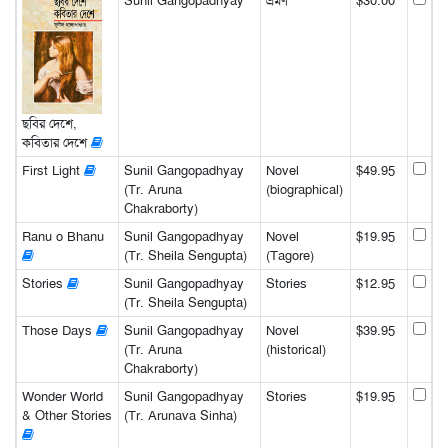
Sunil Gangopadhyay
ভ্রমণ
$30.00
ছবির দেশে,
কবিতার দেশে
First Light
Sunil Gangopadhyay
Novel
$49.95
(Tr. Aruna
(biographical)
Chakraborty)
Ranu o Bhanu
Sunil Gangopadhyay
Novel
$19.95
(Tr. Sheila Sengupta)
(Tagore)
Stories
Sunil Gangopadhyay
Stories
$12.95
(Tr. Sheila Sengupta)
Those Days
Sunil Gangopadhyay
Novel
$39.95
(Tr. Aruna
(historical)
Chakraborty)
Wonder World
Sunil Gangopadhyay
Stories
$19.95
& Other Stories
(Tr. Arunava Sinha)