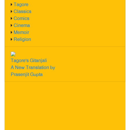
Tagore
Classics
Comics
Cinema
Memoir
Religion
Tagore's Gitanjali
A New Translation by
Prasenjit Gupta