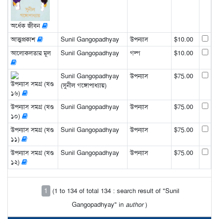
অর্ধেক জীবন
আত্মপ্রকাশ
Sunil Gangopadhyay
উপন্যাস
$10.00
আলোকলতার মূল
Sunil Gangopadhyay
গল্প
$10.00
Sunil Gangopadhyay
উপন্যাস
$75.00
উপন্যাস সমগ্র (খণ্ড
(সুনীল গঙ্গোপাধ্যায়)
১৬)
উপন্যাস সমগ্র (খণ্ড
Sunil Gangopadhyay
উপন্যাস
$75.00
১০)
উপন্যাস সমগ্র (খণ্ড
Sunil Gangopadhyay
উপন্যাস
$75.00
১১)
উপন্যাস সমগ্র (খণ্ড
Sunil Gangopadhyay
উপন্যাস
$75.00
১২)
1
(1 to 134 of total 134 : search result of "Sunil
Gangopadhyay" in
author
)