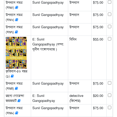
উপন্যাস সমগ্র
Sunil Gangopadhyay
উপন্যাস
$75.00
(খণ্ড৫)
উপন্যাস সমগ্র
Sunil Gangopadhyay
উপন্যাস
$75.00
(খণ্ড৬)
উপন্যাস সমগ্র
Sunil Gangopadhyay
উপন্যাস
$75.00
(খণ্ড৭)
E: Sunil
বিবিধ
$55.00
Gangopadhyay (সম্পা.
সুনীল গঙ্গোপাধ্যায় )
কৃত্তিবাস-৫০ বছর
(১)
উপন্যাস সমগ্র
Sunil Gangopadhyay
উপন্যাস
$75.00
(খণ্ড8)
রহস্য গোয়েন্দা
E: Sunil
detective
$20.00
জমজমাট
Gangopadhyay
(কিশোর)
উপন্যাস সমগ্র
Sunil Gangopadhyay
উপন্যাস
$75.00
(খণ্ড৯)