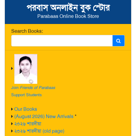
পরবাস অনলাইন বুক স্টোর
Parabaas Online Book Store
Search Books:
Join
Friends of Parabaas
Support Students
Our Books
(August 2026) New Arrivals
*
২০২৬ শারদীয়া
২০২৬ শারদীয়া (old page)