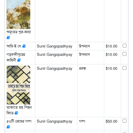
অমৃতের পুত্র-কন্যা
আমি-ই সে
Sunil Gangopadhyay
উপন্যাস
$10.00
গড়বন্দীপুরের
Sunil Gangopadhyay
উপন্যাস
$10.00
কাহিনী
Sunil Gangopadhyay
প্রবন্ধ
$10.00
তাকাতে হয় পিছন
ফিরে
৫০টি প্রেমের গল্প
Sunil Gangopadhyay
গল্প
$50.00