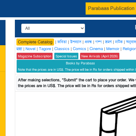
Parabaas Publication
|
কবিতা
|
উপন্যাস
|
প্রবন্ধ
|
গল্প
|
ভ্রমণ
|
নাটক
|
অনুবাদ
Complete Catalog
রান্না
|
Novel
|
Tagore
|
Classics
|
Comics
|
Cinema
|
Memoir
|
Religio
Magazine Subscription
Special Issues
New Arrivals (April 2026)
Books by Parabaas
Note that the prices are in US$. The price will be in Rs for orders shipped within I
After making selections, "Submit" the cart to place your order. We w
the prices are in US$. The price will be in Rs for orders shipped with