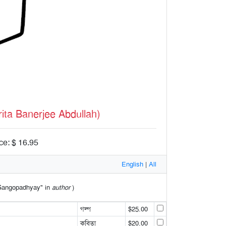
ita Banerjee Abdullah)
ce: $ 16.95
English
|
All
l Gangopadhyay" in
author
)
গল্প
$25.00
কবিতা
$20.00