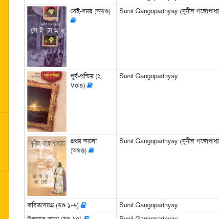
সেই-সময় (অখণ্ড)
Sunil Gangopadhyay (সুনীল গঙ্গোপাধ্য
পূর্ব-পশ্চিম (২
Sunil Gangopadhyay
Vols)
প্রথম আলো
Sunil Gangopadhyay (সুনীল গঙ্গোপাধ্য
(অখণ্ড)
কবিতাসমগ্র (খণ্ড ১-৬)
Sunil Gangopadhyay
উপন্যাস সমগ্র (খণ্ড ১৫)
Sunil Gangopadhyay