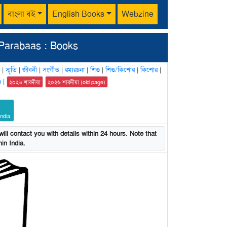
বাংলা বই
English Books
Webzine
Parabaas : Books
|
স্মৃতি
|
জীবনী
|
সংগীত
|
রম্যরচনা
|
শিশু
|
শিশু/কিশোর
|
কিশোর
|
n
|
২০২৬ শারদীয়া
২০২৬ শারদীয়া (old page)
ndia.
ill contact you with details within 24 hours. Note that
in India.