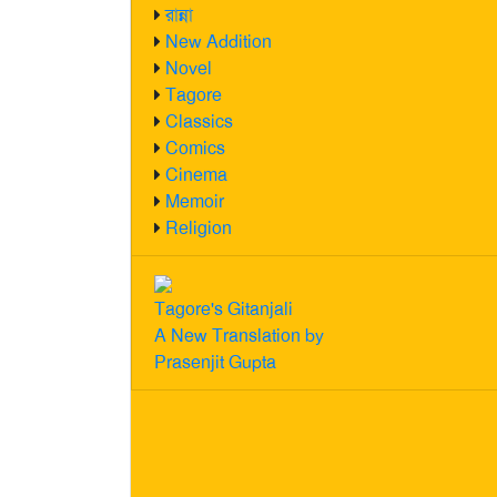
রান্না
New Addition
Novel
Tagore
Classics
Comics
Cinema
Memoir
Religion
Tagore's Gitanjali
A New Translation by
Prasenjit Gupta