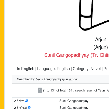
Arjun
(Arjun)
Sunil Gangopadhyay (Tr. Chitr
In English | Language: English | Category: Novel | Pri
Searched by
Sunil Gangopadhyay
in
author
1
(1 to 134 of total 134 : search result of "Suni
শ্রেষ্ঠ গল্প
Sunil Gangopadhyay
শ্রেষ্ঠ কবিতা
Sunil Gangopadhyay