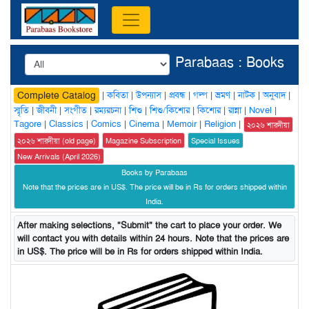
Parabaas : Books
|
কবিতা
|
উপন্যাস
|
প্রবন্ধ
|
গল্প
|
ভ্রমণ
|
নাটক
|
অনুবাদ
|
Complete Catalog
স্মৃতি
|
জীবনী
|
সংগীত
|
রম্যরচনা
|
শিশু
|
শিশু/কিশোর
|
কিশোর
|
রান্না
|
Novel
|
Tagore
|
Classics
|
Comics
|
Cinema
|
Memoir
|
Religion
|
২০২৬ শারদীয়া
২০২৬ শারদীয়া (old page)
Magazine Subscription
Special Issues
New Arrivals (April 2026)
Books by Parabaas
Note that the prices are in US$. The price will be in Rs for orders shipped within
India.
After making selections, "Submit" the cart to place your order. We
will contact you with details within 24 hours. Note that the prices are
in US$. The price will be in Rs for orders shipped within India.