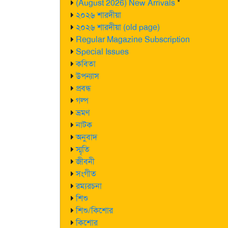
(August 2026) New Arrivals
*
২০২৬ শারদীয়া
২০২৬ শারদীয়া (old page)
Regular Magazine Subscription
Special Issues
কবিতা
উপন্যাস
প্রবন্ধ
গল্প
ভ্রমণ
নাটক
অনুবাদ
স্মৃতি
জীবনী
সংগীত
রম্যরচনা
শিশু
শিশু/কিশোর
কিশোর