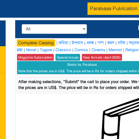
Parabaas Publication
|
কবিতা
|
উপন্যাস
|
প্রবন্ধ
|
গল্প
|
ভ্রমণ
|
নাটক
|
অনুবাদ
Complete Catalog
রান্না
|
Novel
|
Tagore
|
Classics
|
Comics
|
Cinema
|
Memoir
|
Religio
Magazine Subscription
Special Issues
New Arrivals (April 2026)
Books by Parabaas
Note that the prices are in US$. The price will be in Rs for orders shipped within I
After making selections, "Submit" the cart to place your order. We w
the prices are in US$. The price will be in Rs for orders shipped with