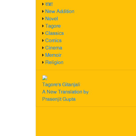
রান্না
New Addition
Novel
Tagore
Classics
Comics
Cinema
Memoir
Religion
Tagore's Gitanjali
A New Translation by
Prasenjit Gupta