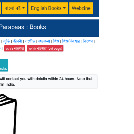
বাংলা বই
English Books
Webzine
Parabaas : Books
|
স্মৃতি
|
জীবনী
|
সংগীত
|
রম্যরচনা
|
শিশু
|
শিশু/কিশোর
|
কিশোর
|
n
|
২০২৬ শারদীয়া
২০২৬ শারদীয়া (old page)
ndia.
ill contact you with details within 24 hours. Note that
in India.