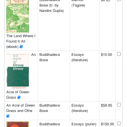
Bose (tr. by
(Tagore)
Nandini Gupta)
The Land Where I
Found It All
(ebook)
An
Buddhadeva
Essays
$10.00
Bose
(literature)
Acre of Green
Grass
An Acre of Green
Buddhadeva
Essays
$59.95
Grass and Othe
Bose
(literature)
Buddhadeva
Essays (puran)
$150.00