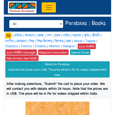
Parabaas : Books
|
কবিতা
|
উপন্যাস
|
প্রবন্ধ
|
গল্প
|
ভ্রমণ
|
নাটক
|
অনুবাদ
|
স্মৃতি
|
জীবনী
|
All
সংগীত
|
রম্যরচনা
|
শিশু
|
শিশু/কিশোর
|
কিশোর
|
রান্না
|
Novel
|
Tagore
|
Classics
|
Comics
|
Cinema
|
Memoir
|
Religion
|
২০২৬ শারদীয়া
২০২৬ শারদীয়া (old page)
Magazine Subscription
Special Issues
New Arrivals (April 2026)
Books by Parabaas
Note that the prices are in US$. The price will be in Rs for orders shipped within
India.
After making selections, "Submit" the cart to place your order. We
will contact you with details within 24 hours. Note that the prices are
in US$. The price will be in Rs for orders shipped within India.