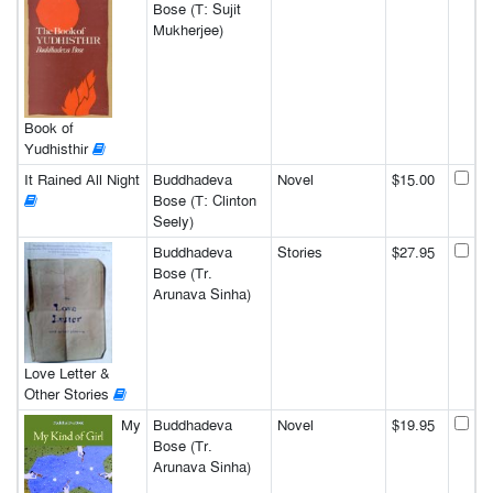
Bose (T: Sujit
Mukherjee)
Book of
Yudhisthir
It Rained All Night
Buddhadeva
Novel
$15.00
Bose (T: Clinton
Seely)
Buddhadeva
Stories
$27.95
Bose (Tr.
Arunava Sinha)
Love Letter &
Other Stories
My
Buddhadeva
Novel
$19.95
Bose (Tr.
Arunava Sinha)