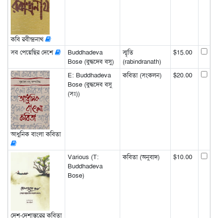
কবি রবীন্দ্রনাথ
সব পেয়েছির দেশে
Buddhadeva
স্মৃতি
$15.00
Bose (বুদ্ধদেব বসু)
(rabindranath)
E: Buddhadeva
কবিতা (সংকলন)
$20.00
Bose (বুদ্ধদেব বসু
(সঃ))
আধুনিক বাংলা কবিতা
Various (T:
কবিতা (অনুবাদ)
$10.00
Buddhadeva
Bose)
দেশ-দেশান্তরের কবিতা