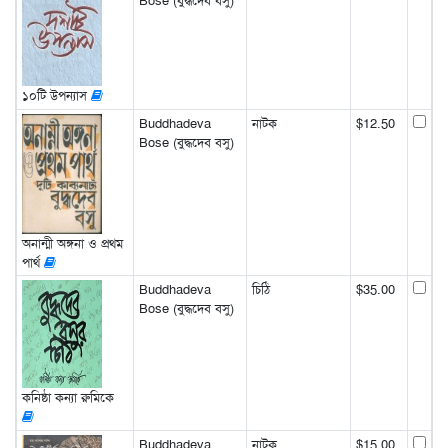
Bose (বুদ্ধদেব বসু)
১০টি উপন্যাস
Buddhadeva
নাটক
$12.50
Bose (বুদ্ধদেব বসু)
অনান্মী অঙ্গনা ও প্রথম
পার্থ
Buddhadeva
চিঠি
$35.00
Bose (বুদ্ধদেব বসু)
কনিষ্ঠা কন্যা রুমিকে
Buddhadeva
নাটক
$15.00