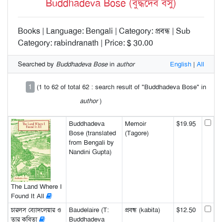
Buddhadeva Bose (বুদ্ধদেব বসু)
Books | Language: Bengali | Category: প্রবন্ধ | Sub
Category: rabindranath | Price: $ 30.00
Searched by
Buddhadeva Bose
in
author
English
|
All
1
(1 to 62 of total 62 : search result of "Buddhadeva Bose" in
author
)
Buddhadeva
Memoir
$19.95
Bose (translated
(Tagore)
from Bengali by
Nandini Gupta)
The Land Where I
Found It All
চারলস ব্যোদলেয়ার ও
Baudelaire (T:
প্রবন্ধ (kabita)
$12.50
তার কবিতা
Buddhadeva