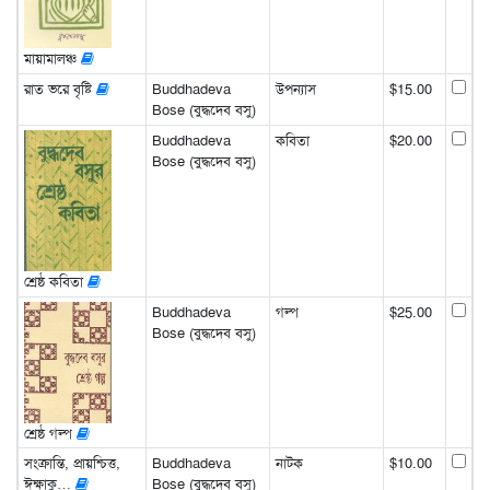
মায়ামালঞ্চ
রাত ভরে বৃষ্টি
Buddhadeva
উপন্যাস
$15.00
Bose (বুদ্ধদেব বসু)
Buddhadeva
কবিতা
$20.00
Bose (বুদ্ধদেব বসু)
শ্রেষ্ঠ কবিতা
Buddhadeva
গল্প
$25.00
Bose (বুদ্ধদেব বসু)
শ্রেষ্ঠ গল্প
সংক্রান্তি, প্রায়শ্চিত্ত,
Buddhadeva
নাটক
$10.00
ঈক্ষাকু…
Bose (বুদ্ধদেব বসু)