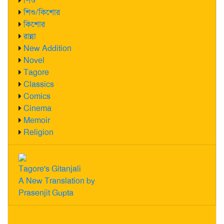
শিশু
শিশু/কিশোর
কিশোর
রান্না
New Addition
Novel
Tagore
Classics
Comics
Cinema
Memoir
Religion
Tagore's Gitanjali
A New Translation by
Prasenjit Gupta