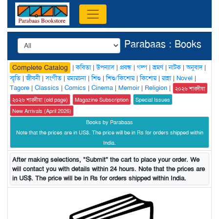
Parabaas : Books
|
কবিতা
|
উপন্যাস
|
প্রবন্ধ
|
গল্প
|
ভ্রমণ
|
নাটক
|
অনুবাদ
|
Complete Catalog
স্মৃতি
|
জীবনী
|
সংগীত
|
রম্যরচনা
|
শিশু
|
শিশু/কিশোর
|
কিশোর
|
রান্না
|
Novel
|
Tagore
|
Classics
|
Comics
|
Cinema
|
Memoir
|
Religion
|
২০২৬ শারদীয়া
২০২৬ শারদীয়া (old page)
Magazine Subscription
Special Issues
New Arrivals (April 2026)
Books by Parabaas
Note that the prices are in US$. The price will be in Rs for orders shipped within
India.
After making selections, "Submit" the cart to place your order. We
will contact you with details within 24 hours. Note that the prices are
in US$. The price will be in Rs for orders shipped within India.