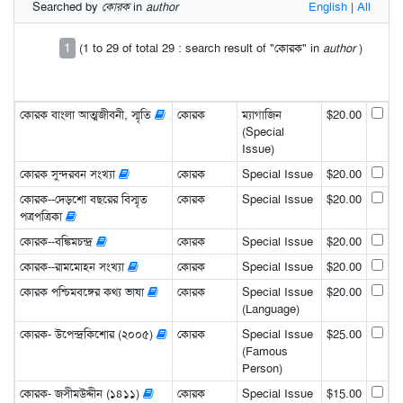
Searched by
কোরক
in
author
English
|
All
1
(1 to 29 of total 29 : search result of "কোরক" in
author
)
কোরক বাংলা আত্মজীবনী, স্মৃতি
কোরক
ম্যাগাজিন
$20.00
(Special
Issue)
কোরক সুন্দরবন সংখ্যা
কোরক
Special Issue
$20.00
কোরক--দেড়শো বছরের বিস্মৃত
কোরক
Special Issue
$20.00
পত্রপত্রিকা
কোরক--বঙ্কিমচন্দ্র
কোরক
Special Issue
$20.00
কোরক--রামমোহন সংখ্যা
কোরক
Special Issue
$20.00
কোরক পশ্চিমবঙ্গের কথ্য ভাষা
কোরক
Special Issue
$20.00
(Language)
কোরক- উপেন্দ্রকিশোর (২০০৫)
কোরক
Special Issue
$25.00
(Famous
Person)
কোরক- জসীমউদ্দীন (১৪১১)
কোরক
Special Issue
$15.00