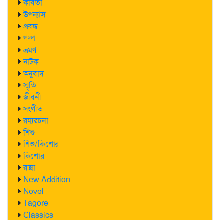
কবিতা
উপন্যাস
প্রবন্ধ
গল্প
ভ্রমণ
নাটক
অনুবাদ
স্মৃতি
জীবনী
সংগীত
রম্যরচনা
শিশু
শিশু/কিশোর
কিশোর
রান্না
New Addition
Novel
Tagore
Classics