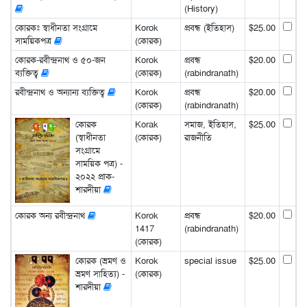
(History)
কোরকঃ স্বাধীনতা সংগ্রামে
Korok
প্রবন্ধ (ইতিহাস)
$25.00
সাময়িকপত্র
(কোরক)
কোরক-রবীন্দ্রনাথ ও ৫০-জন
Korok
প্রবন্ধ
$20.00
ব্যক্তিত্ব
(কোরক)
(rabindranath)
রবীন্দ্রনাথ ও অন্যান্য ব্যক্তিত্ব
Korok
প্রবন্ধ
$20.00
(কোরক)
(rabindranath)
কোরক
Korak
সমাজ, ইতিহাস,
$25.00
(স্বাধীনতা
(কোরক)
রাজনীতি
সংগ্রামে
সাময়িক পত্র) -
২০২২ প্রাক-
শারদীয়া
কোরক অন্য রবীন্দ্রনাথ
Korok
প্রবন্ধ
$20.00
1417
(rabindranath)
(কোরক)
কোরক (ভ্রমণ ও
Korok
special issue
$25.00
ভ্রমণ সাহিত্য) -
(কোরক)
শারদীয়া