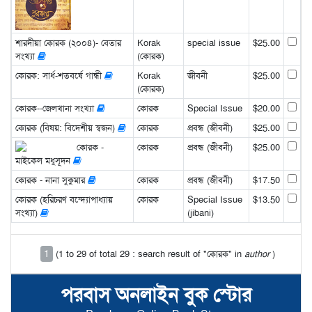
শারদীয়া কোরক (২০০৪)- বেতার
Korak
special issue
$25.00
সংখ্যা
(কোরক)
কোরক: সার্ধ-শতবর্ষে গান্ধী
Korak
জীবনী
$25.00
(কোরক)
কোরক--জেলখানা সংখ্যা
কোরক
Special Issue
$20.00
কোরক (বিষয়: বিদেশীয় স্বজন)
কোরক
প্রবন্ধ (জীবনী)
$25.00
কোরক -
কোরক
প্রবন্ধ (জীবনী)
$25.00
মাইকেল মধুসূদন
কোরক - নানা সুকুমার
কোরক
প্রবন্ধ (জীবনী)
$17.50
কোরক (হরিচরণ বন্দ্যোপাধ্যায়
কোরক
Special Issue
$13.50
সংখ্যা)
(jibani)
1
(1 to 29 of total 29 : search result of "কোরক" in
author
)
পরবাস অনলাইন বুক স্টোর