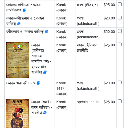
কোরকঃ স্বাধীনতা সংগ্রামে
Korok
প্রবন্ধ (ইতিহাস)
$25.00
সাময়িকপত্র
(কোরক)
কোরক-রবীন্দ্রনাথ ও ৫০-জন
Korok
প্রবন্ধ
$20.00
ব্যক্তিত্ব
(কোরক)
(rabindranath)
রবীন্দ্রনাথ ও অন্যান্য ব্যক্তিত্ব
Korok
প্রবন্ধ
$20.00
(কোরক)
(rabindranath)
কোরক
Korak
সমাজ, ইতিহাস,
$25.00
(স্বাধীনতা
(কোরক)
রাজনীতি
সংগ্রামে
সাময়িক পত্র) -
২০২২ প্রাক-
শারদীয়া
কোরক অন্য রবীন্দ্রনাথ
Korok
প্রবন্ধ
$20.00
1417
(rabindranath)
(কোরক)
কোরক (ভ্রমণ ও
Korok
special issue
$25.00
ভ্রমণ সাহিত্য) -
(কোরক)
শারদীয়া