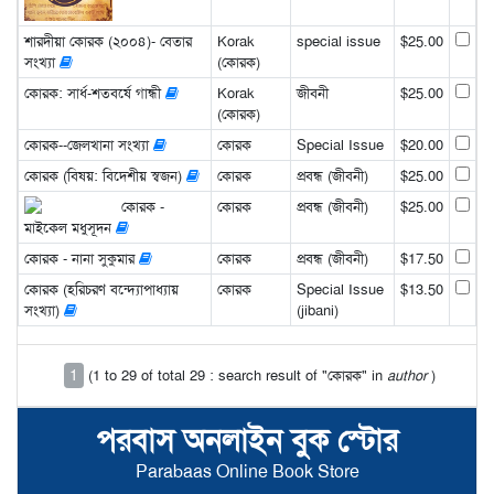
শারদীয়া কোরক (২০০৪)- বেতার
Korak
special issue
$25.00
সংখ্যা
(কোরক)
কোরক: সার্ধ-শতবর্ষে গান্ধী
Korak
জীবনী
$25.00
(কোরক)
কোরক--জেলখানা সংখ্যা
কোরক
Special Issue
$20.00
কোরক (বিষয়: বিদেশীয় স্বজন)
কোরক
প্রবন্ধ (জীবনী)
$25.00
কোরক -
কোরক
প্রবন্ধ (জীবনী)
$25.00
মাইকেল মধুসূদন
কোরক - নানা সুকুমার
কোরক
প্রবন্ধ (জীবনী)
$17.50
কোরক (হরিচরণ বন্দ্যোপাধ্যায়
কোরক
Special Issue
$13.50
সংখ্যা)
(jibani)
1
(1 to 29 of total 29 : search result of "কোরক" in
author
)
পরবাস অনলাইন বুক স্টোর
Parabaas Online Book Store