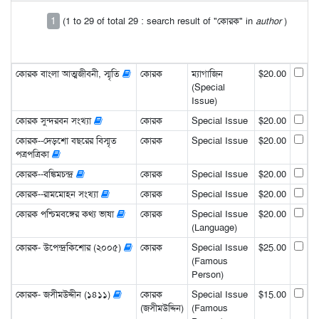
1
(1 to 29 of total 29 : search result of "কোরক" in
author
)
কোরক বাংলা আত্মজীবনী, স্মৃতি
কোরক
ম্যাগাজিন
$20.00
(Special
Issue)
কোরক সুন্দরবন সংখ্যা
কোরক
Special Issue
$20.00
কোরক--দেড়শো বছরের বিস্মৃত
কোরক
Special Issue
$20.00
পত্রপত্রিকা
কোরক--বঙ্কিমচন্দ্র
কোরক
Special Issue
$20.00
কোরক--রামমোহন সংখ্যা
কোরক
Special Issue
$20.00
কোরক পশ্চিমবঙ্গের কথ্য ভাষা
কোরক
Special Issue
$20.00
(Language)
কোরক- উপেন্দ্রকিশোর (২০০৫)
কোরক
Special Issue
$25.00
(Famous
Person)
কোরক- জসীমউদ্দীন (১৪১১)
কোরক
Special Issue
$15.00
(জসীমউদ্দিন)
(Famous