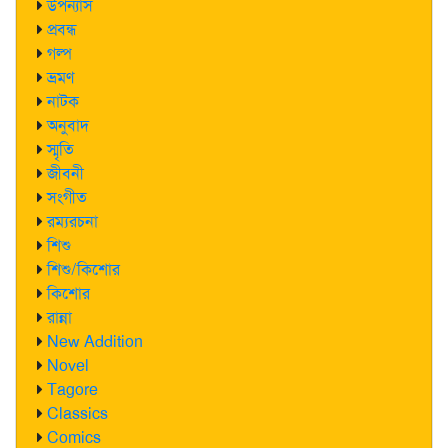
উপন্যাস
প্রবন্ধ
গল্প
ভ্রমণ
নাটক
অনুবাদ
স্মৃতি
জীবনী
সংগীত
রম্যরচনা
শিশু
শিশু/কিশোর
কিশোর
রান্না
New Addition
Novel
Tagore
Classics
Comics