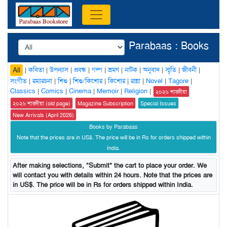
Parabaas : Books
|
কবিতা
|
উপন্যাস
|
প্রবন্ধ
|
গল্প
|
ভ্রমণ
|
নাটক
|
অনুবাদ
|
স্মৃতি
|
জীবনী
|
All
সংগীত
|
রম্যরচনা
|
শিশু
|
শিশু/কিশোর
|
কিশোর
|
রান্না
|
Novel
|
Tagore
|
Classics
|
Comics
|
Cinema
|
Memoir
|
Religion
|
২০২৬ শারদীয়া
২০২৬ শারদীয়া (old page)
Magazine Subscription
Special Issues
New Arrivals (April 2026)
Books by Parabaas
Note that the prices are in US$. The price will be in Rs for orders shipped within
India.
After making selections, "Submit" the cart to place your order. We
will contact you with details within 24 hours. Note that the prices are
in US$. The price will be in Rs for orders shipped within India.