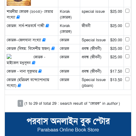
শারদীয়া কোরক (২০০৪)- বেতার
Korak
special issue
$25.00
সংখ্যা
(কোরক)
কোরক: সার্ধ-শতবর্ষে গান্ধী
Korak
জীবনী
$25.00
(কোরক)
কোরক--জেলখানা সংখ্যা
কোরক
Special Issue
$20.00
কোরক (বিষয়: বিদেশীয় স্বজন)
কোরক
প্রবন্ধ (জীবনী)
$25.00
কোরক -
কোরক
প্রবন্ধ (জীবনী)
$25.00
মাইকেল মধুসূদন
কোরক - নানা সুকুমার
কোরক
প্রবন্ধ (জীবনী)
$17.50
কোরক (হরিচরণ বন্দ্যোপাধ্যায়
কোরক
Special Issue
$13.50
সংখ্যা)
(jibani)
1
(1 to 29 of total 29 : search result of "কোরক" in
author
)
পরবাস অনলাইন বুক স্টোর
Parabaas Online Book Store