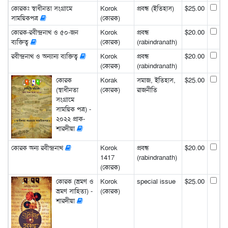
কোরকঃ স্বাধীনতা সংগ্রামে
Korok
প্রবন্ধ (ইতিহাস)
$25.00
সাময়িকপত্র
(কোরক)
কোরক-রবীন্দ্রনাথ ও ৫০-জন
Korok
প্রবন্ধ
$20.00
ব্যক্তিত্ব
(কোরক)
(rabindranath)
রবীন্দ্রনাথ ও অন্যান্য ব্যক্তিত্ব
Korok
প্রবন্ধ
$20.00
(কোরক)
(rabindranath)
কোরক
Korak
সমাজ, ইতিহাস,
$25.00
(স্বাধীনতা
(কোরক)
রাজনীতি
সংগ্রামে
সাময়িক পত্র) -
২০২২ প্রাক-
শারদীয়া
কোরক অন্য রবীন্দ্রনাথ
Korok
প্রবন্ধ
$20.00
1417
(rabindranath)
(কোরক)
কোরক (ভ্রমণ ও
Korok
special issue
$25.00
ভ্রমণ সাহিত্য) -
(কোরক)
শারদীয়া