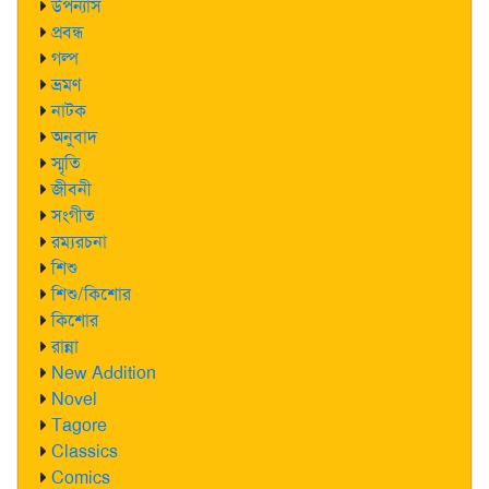
উপন্যাস
প্রবন্ধ
গল্প
ভ্রমণ
নাটক
অনুবাদ
স্মৃতি
জীবনী
সংগীত
রম্যরচনা
শিশু
শিশু/কিশোর
কিশোর
রান্না
New Addition
Novel
Tagore
Classics
Comics