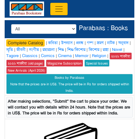
Parabaas : Books
|
কবিতা
|
উপন্যাস
|
প্রবন্ধ
|
গল্প
|
ভ্রমণ
|
নাটক
|
অনুবাদ
|
Complete Catalog
স্মৃতি
|
জীবনী
|
সংগীত
|
রম্যরচনা
|
শিশু
|
শিশু/কিশোর
|
কিশোর
|
রান্না
|
Novel
|
Tagore
|
Classics
|
Comics
|
Cinema
|
Memoir
|
Religion
|
২০২৬ শারদীয়া
২০২৬ শারদীয়া (old page)
Magazine Subscription
Special Issues
New Arrivals (April 2026)
Books by Parabaas
Note that the prices are in US$. The price will be in Rs for orders shipped within
India.
After making selections, "Submit" the cart to place your order. We
will contact you with details within 24 hours. Note that the prices are
in US$. The price will be in Rs for orders shipped within India.