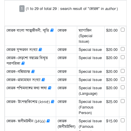
1
(1 to 29 of total 29 : search result of "কোরক" in
author
)
কোরক বাংলা আত্মজীবনী, স্মৃতি
কোরক
ম্যাগাজিন
$20.00
(Special
Issue)
কোরক সুন্দরবন সংখ্যা
কোরক
Special Issue
$20.00
কোরক--দেড়শো বছরের বিস্মৃত
কোরক
Special Issue
$20.00
পত্রপত্রিকা
কোরক--বঙ্কিমচন্দ্র
কোরক
Special Issue
$20.00
কোরক--রামমোহন সংখ্যা
কোরক
Special Issue
$20.00
কোরক পশ্চিমবঙ্গের কথ্য ভাষা
কোরক
Special Issue
$20.00
(Language)
কোরক- উপেন্দ্রকিশোর (২০০৫)
কোরক
Special Issue
$25.00
(Famous
Person)
কোরক- জসীমউদ্দীন (১৪১১)
কোরক
Special Issue
$15.00
(জসীমউদ্দিন)
(Famous