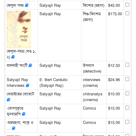
ফেলুদা পাঞ্চ
Satyajit Ray
কিশোর (রহস্য)
$45.00
Satyajit Ray
শিশু/কিশোর
$175.00
(রহস্য)
ফেলুদা-সমগ্র (খণ্ড ১,
২)
বাদশাহী আংটি
Satyajit Ray
উপন্যাস
$12.50
(detective)
Satyajit Ray
E: Bert Cardullo
interviews
$24.96
Interviews
(Satyajit Ray)
(cinema)
বোম্বাইয়ের বোম্বেটে
Satyajit Ray
chitranatya
$10.00
(cinema)
-বোসপুকুরে
Satyajit Ray
Comics
$15.00
খুনখারাপি
-মরুরহস্য, শংকু ও
Satyajit Ray
Comics
$15.00
…