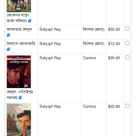
প্রোফেসর শংকুঃ
কঙ্গো অভিযান
কলকাতায় ফেলুদা
Satyajit Ray
কিশোর (রহস্য)
$55.00
কৈলাসে কেলেংকারি
Satyajit Ray
কিশোর (রহস্য)
$12.50
Satyajit Ray
Comics
$20.00
ফেলুদা: গোঁসাইপুর
সরগরম
Satyajit Ray
Comics
$25.00