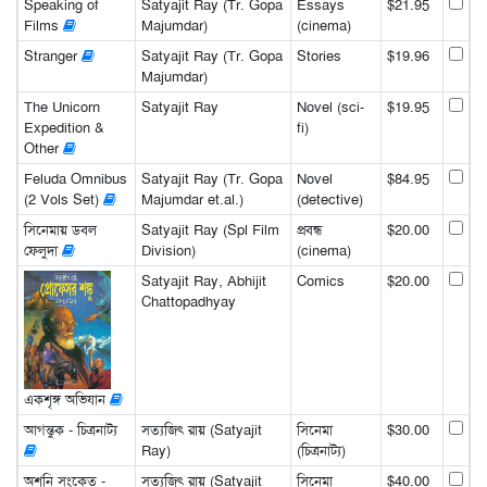
Speaking of
Satyajit Ray (Tr. Gopa
Essays
$21.95
Films
Majumdar)
(cinema)
Stranger
Satyajit Ray (Tr. Gopa
Stories
$19.96
Majumdar)
The Unicorn
Satyajit Ray
Novel (sci-
$19.95
Expedition &
fi)
Other
Feluda Omnibus
Satyajit Ray (Tr. Gopa
Novel
$84.95
(2 Vols Set)
Majumdar et.al.)
(detective)
সিনেমায় ডবল
Satyajit Ray (Spl Film
প্রবন্ধ
$20.00
ফেলুদা
Division)
(cinema)
Satyajit Ray, Abhijit
Comics
$20.00
Chattopadhyay
একশৃঙ্গ অভিযান
আগন্তুক - চিত্রনাট্য
সত্যজিৎ রায় (Satyajit
সিনেমা
$30.00
Ray)
(চিত্রনাট্য)
অশনি সংকেত -
সত্যজিৎ রায় (Satyajit
সিনেমা
$40.00