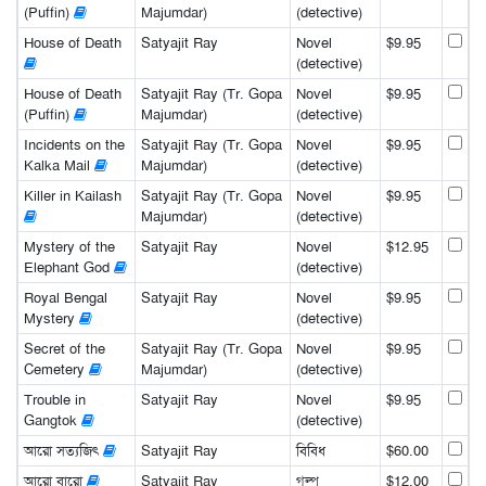
(Puffin)
Majumdar)
(detective)
House of Death
Satyajit Ray
Novel
$9.95
(detective)
House of Death
Satyajit Ray (Tr. Gopa
Novel
$9.95
(Puffin)
Majumdar)
(detective)
Incidents on the
Satyajit Ray (Tr. Gopa
Novel
$9.95
Kalka Mail
Majumdar)
(detective)
Killer in Kailash
Satyajit Ray (Tr. Gopa
Novel
$9.95
Majumdar)
(detective)
Mystery of the
Satyajit Ray
Novel
$12.95
Elephant God
(detective)
Royal Bengal
Satyajit Ray
Novel
$9.95
Mystery
(detective)
Secret of the
Satyajit Ray (Tr. Gopa
Novel
$9.95
Cemetery
Majumdar)
(detective)
Trouble in
Satyajit Ray
Novel
$9.95
Gangtok
(detective)
আরো সত্যজিৎ
Satyajit Ray
বিবিধ
$60.00
আরো বারো
Satyajit Ray
গল্প
$12.00