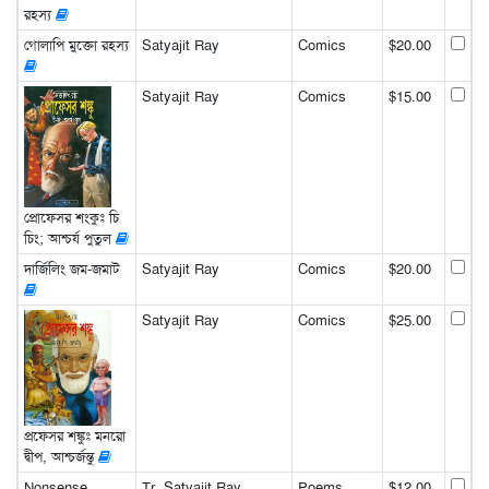
রহস্য
গোলাপি মুক্তো রহস্য
Satyajit Ray
Comics
$20.00
Satyajit Ray
Comics
$15.00
প্রোফেসর শংকুঃ চি
চিং; আশ্চর্য পুতুল
দার্জিলিং জম-জমাট
Satyajit Ray
Comics
$20.00
Satyajit Ray
Comics
$25.00
প্রফেসর শঙ্কুঃ মনরো
দ্বীপ, আশ্চর্জন্তু
Nonsense
Tr. Satyajit Ray
Poems
$12.00