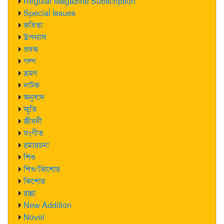
Regular Magazine Subscription
Special Issues
কবিতা
উপন্যাস
প্রবন্ধ
গল্প
ভ্রমণ
নাটক
অনুবাদ
স্মৃতি
জীবনী
সংগীত
রম্যরচনা
শিশু
শিশু/কিশোর
কিশোর
রান্না
New Addition
Novel