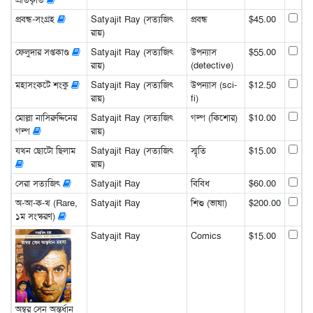
প্রবন্ধ-সংগ্রহ
Satyajit Ray (সত্যজিৎ
প্রবন্ধ
$45.00
রায়)
ফেলুদার সপ্তকাণ্ড
Satyajit Ray (সত্যজিৎ
উপন্যাস
$55.00
রায়)
(detective)
মহাসংকটে শংকু
Satyajit Ray (সত্যজিৎ
উপন্যাস (sci-
$12.50
রায়)
fi)
মোল্লা নাসিরুদ্দিনের
Satyajit Ray (সত্যজিৎ
গল্প (কিশোর)
$10.00
গল্প
রায়)
যখন ছোটো ছিলাম
Satyajit Ray (সত্যজিৎ
স্মৃতি
$15.00
রায়)
সেরা সত্যজিৎ
Satyajit Ray
বিবিধ
$60.00
অ-আ-ক-খ (Rare,
Satyajit Ray
শিশু (ভাষা)
$200.00
১ম সংস্করণ)
Satyajit Ray
Comics
$15.00
অম্বর সেন অন্তর্ধান