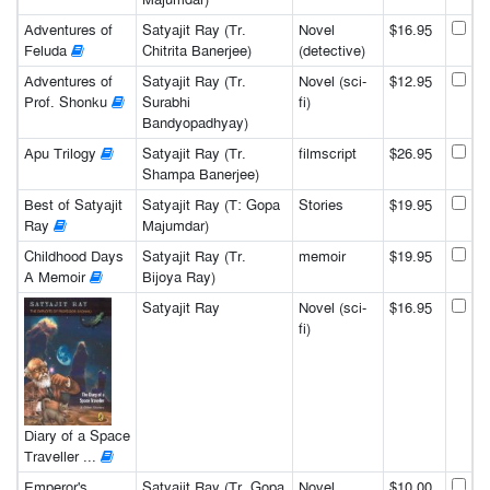
Adventures of
Satyajit Ray (Tr.
Novel
$16.95
Feluda
Chitrita Banerjee)
(detective)
Adventures of
Satyajit Ray (Tr.
Novel (sci-
$12.95
Prof. Shonku
Surabhi
fi)
Bandyopadhyay)
Apu Trilogy
Satyajit Ray (Tr.
filmscript
$26.95
Shampa Banerjee)
Best of Satyajit
Satyajit Ray (T: Gopa
Stories
$19.95
Ray
Majumdar)
Childhood Days
Satyajit Ray (Tr.
memoir
$19.95
A Memoir
Bijoya Ray)
Satyajit Ray
Novel (sci-
$16.95
fi)
Diary of a Space
Traveller ...
Emperor's
Satyajit Ray (Tr. Gopa
Novel
$10.00