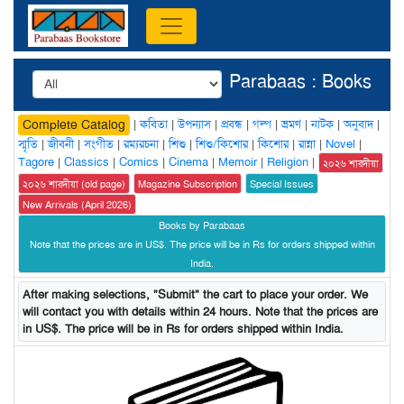
Parabaas : Books
|
কবিতা
|
উপন্যাস
|
প্রবন্ধ
|
গল্প
|
ভ্রমণ
|
নাটক
|
অনুবাদ
|
Complete Catalog
স্মৃতি
|
জীবনী
|
সংগীত
|
রম্যরচনা
|
শিশু
|
শিশু/কিশোর
|
কিশোর
|
রান্না
|
Novel
|
Tagore
|
Classics
|
Comics
|
Cinema
|
Memoir
|
Religion
|
২০২৬ শারদীয়া
২০২৬ শারদীয়া (old page)
Magazine Subscription
Special Issues
New Arrivals (April 2026)
Books by Parabaas
Note that the prices are in US$. The price will be in Rs for orders shipped within
India.
After making selections, "Submit" the cart to place your order. We
will contact you with details within 24 hours. Note that the prices are
in US$. The price will be in Rs for orders shipped within India.