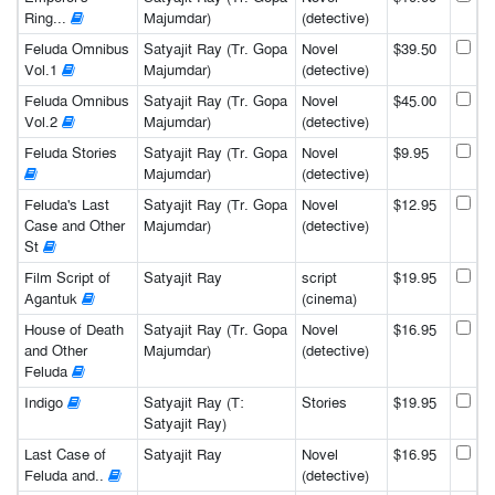
Ring...
Majumdar)
(detective)
Feluda Omnibus
Satyajit Ray (Tr. Gopa
Novel
$39.50
Vol.1
Majumdar)
(detective)
Feluda Omnibus
Satyajit Ray (Tr. Gopa
Novel
$45.00
Vol.2
Majumdar)
(detective)
Feluda Stories
Satyajit Ray (Tr. Gopa
Novel
$9.95
Majumdar)
(detective)
Feluda's Last
Satyajit Ray (Tr. Gopa
Novel
$12.95
Case and Other
Majumdar)
(detective)
St
Film Script of
Satyajit Ray
script
$19.95
Agantuk
(cinema)
House of Death
Satyajit Ray (Tr. Gopa
Novel
$16.95
and Other
Majumdar)
(detective)
Feluda
Indigo
Satyajit Ray (T:
Stories
$19.95
Satyajit Ray)
Last Case of
Satyajit Ray
Novel
$16.95
Feluda and..
(detective)