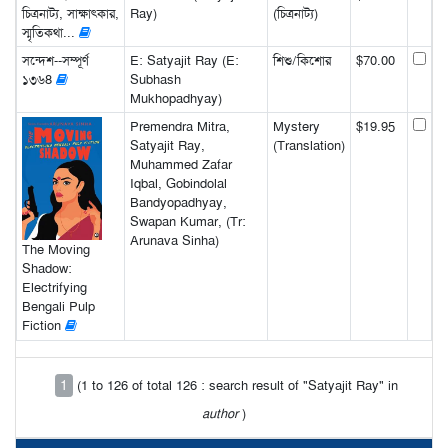
চিত্রনাট্য, সাক্ষাৎকার,
Ray)
(চিত্রনাট্য)
স্মৃতিকথা...
সন্দেশ--সম্পূর্ণ
E: Satyajit Ray (E:
শিশু/কিশোর
$70.00
১৩৬8
Subhash
Mukhopadhyay)
Premendra Mitra,
Mystery
$19.95
Satyajit Ray,
(Translation)
Muhammed Zafar
Iqbal, Gobindolal
Bandyopadhyay,
Swapan Kumar, (Tr:
Arunava Sinha)
The Moving
Shadow:
Electrifying
Bengali Pulp
Fiction
1
(1 to 126 of total 126 : search result of "Satyajit Ray" in
author
)