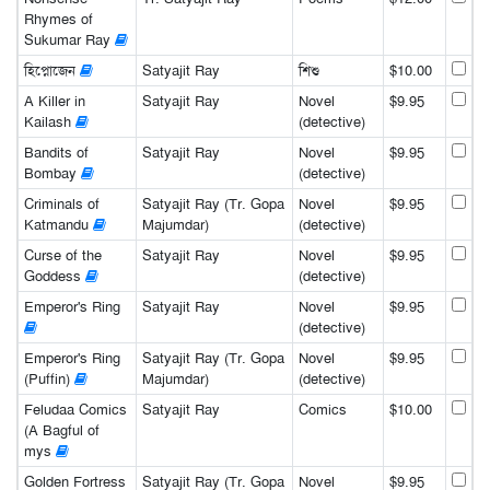
Rhymes of
Sukumar Ray
হিপ্নোজেন
Satyajit Ray
শিশু
$10.00
A Killer in
Satyajit Ray
Novel
$9.95
Kailash
(detective)
Bandits of
Satyajit Ray
Novel
$9.95
Bombay
(detective)
Criminals of
Satyajit Ray (Tr. Gopa
Novel
$9.95
Katmandu
Majumdar)
(detective)
Curse of the
Satyajit Ray
Novel
$9.95
Goddess
(detective)
Emperor's Ring
Satyajit Ray
Novel
$9.95
(detective)
Emperor's Ring
Satyajit Ray (Tr. Gopa
Novel
$9.95
(Puffin)
Majumdar)
(detective)
Feludaa Comics
Satyajit Ray
Comics
$10.00
(A Bagful of
mys
Golden Fortress
Satyajit Ray (Tr. Gopa
Novel
$9.95