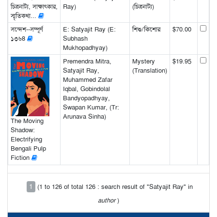
চিত্রনাট্য, সাক্ষাৎকার,
Ray)
(চিত্রনাট্য)
স্মৃতিকথা...
সন্দেশ--সম্পূর্ণ
E: Satyajit Ray (E:
শিশু/কিশোর
$70.00
১৩৬8
Subhash
Mukhopadhyay)
Premendra Mitra,
Mystery
$19.95
Satyajit Ray,
(Translation)
Muhammed Zafar
Iqbal, Gobindolal
Bandyopadhyay,
Swapan Kumar, (Tr:
Arunava Sinha)
The Moving
Shadow:
Electrifying
Bengali Pulp
Fiction
1
(1 to 126 of total 126 : search result of "Satyajit Ray" in
author
)