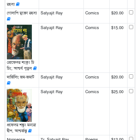
রহস্য
গোলাপি মুক্তো রহস্য
Satyajit Ray
Comics
$20.00
Satyajit Ray
Comics
$15.00
প্রোফেসর শংকুঃ চি
চিং; আশ্চর্য পুতুল
দার্জিলিং জম-জমাট
Satyajit Ray
Comics
$20.00
Satyajit Ray
Comics
$25.00
প্রফেসর শঙ্কুঃ মনরো
দ্বীপ, আশ্চর্জন্তু
Nonsense
Tr. Satyajit Ray
Poems
$12.00