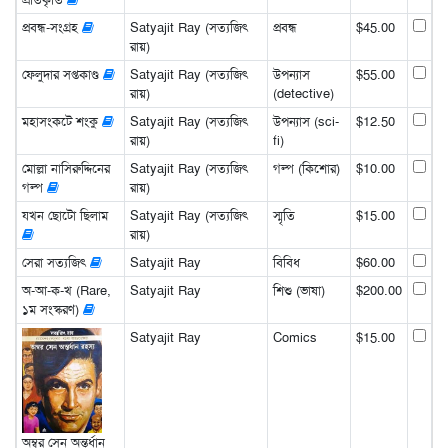
প্রবন্ধ-সংগ্রহ
Satyajit Ray (সত্যজিৎ
প্রবন্ধ
$45.00
রায়)
ফেলুদার সপ্তকাণ্ড
Satyajit Ray (সত্যজিৎ
উপন্যাস
$55.00
রায়)
(detective)
মহাসংকটে শংকু
Satyajit Ray (সত্যজিৎ
উপন্যাস (sci-
$12.50
রায়)
fi)
মোল্লা নাসিরুদ্দিনের
Satyajit Ray (সত্যজিৎ
গল্প (কিশোর)
$10.00
গল্প
রায়)
যখন ছোটো ছিলাম
Satyajit Ray (সত্যজিৎ
স্মৃতি
$15.00
রায়)
সেরা সত্যজিৎ
Satyajit Ray
বিবিধ
$60.00
অ-আ-ক-খ (Rare,
Satyajit Ray
শিশু (ভাষা)
$200.00
১ম সংস্করণ)
Satyajit Ray
Comics
$15.00
অম্বর সেন অন্তর্ধান