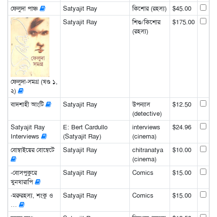
ফেলুদা পাঞ্চ
Satyajit Ray
কিশোর (রহস্য)
$45.00
Satyajit Ray
শিশু/কিশোর
$175.00
(রহস্য)
ফেলুদা-সমগ্র (খণ্ড ১,
২)
বাদশাহী আংটি
Satyajit Ray
উপন্যাস
$12.50
(detective)
Satyajit Ray
E: Bert Cardullo
interviews
$24.96
Interviews
(Satyajit Ray)
(cinema)
বোম্বাইয়ের বোম্বেটে
Satyajit Ray
chitranatya
$10.00
(cinema)
-বোসপুকুরে
Satyajit Ray
Comics
$15.00
খুনখারাপি
-মরুরহস্য, শংকু ও
Satyajit Ray
Comics
$15.00
…