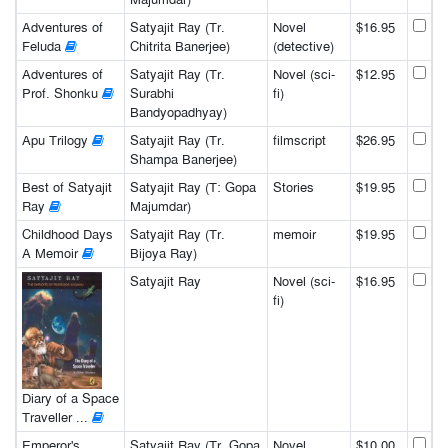
Adventures of
Satyajit Ray (Tr.
Novel
$16.95
Feluda
Chitrita Banerjee)
(detective)
Adventures of
Satyajit Ray (Tr.
Novel (sci-
$12.95
Prof. Shonku
Surabhi
fi)
Bandyopadhyay)
Apu Trilogy
Satyajit Ray (Tr.
filmscript
$26.95
Shampa Banerjee)
Best of Satyajit
Satyajit Ray (T: Gopa
Stories
$19.95
Ray
Majumdar)
Childhood Days
Satyajit Ray (Tr.
memoir
$19.95
A Memoir
Bijoya Ray)
Satyajit Ray
Novel (sci-
$16.95
fi)
Diary of a Space
Traveller ...
Emperor's
Satyajit Ray (Tr. Gopa
Novel
$10.00