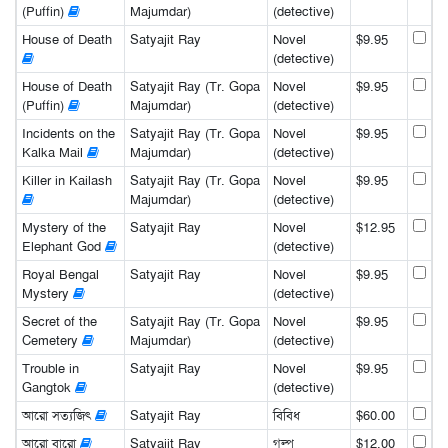
(Puffin)
Majumdar)
(detective)
House of Death
Satyajit Ray
Novel
$9.95
(detective)
House of Death
Satyajit Ray (Tr. Gopa
Novel
$9.95
(Puffin)
Majumdar)
(detective)
Incidents on the
Satyajit Ray (Tr. Gopa
Novel
$9.95
Kalka Mail
Majumdar)
(detective)
Killer in Kailash
Satyajit Ray (Tr. Gopa
Novel
$9.95
Majumdar)
(detective)
Mystery of the
Satyajit Ray
Novel
$12.95
Elephant God
(detective)
Royal Bengal
Satyajit Ray
Novel
$9.95
Mystery
(detective)
Secret of the
Satyajit Ray (Tr. Gopa
Novel
$9.95
Cemetery
Majumdar)
(detective)
Trouble in
Satyajit Ray
Novel
$9.95
Gangtok
(detective)
আরো সত্যজিৎ
Satyajit Ray
বিবিধ
$60.00
আরো বারো
Satyajit Ray
গল্প
$12.00