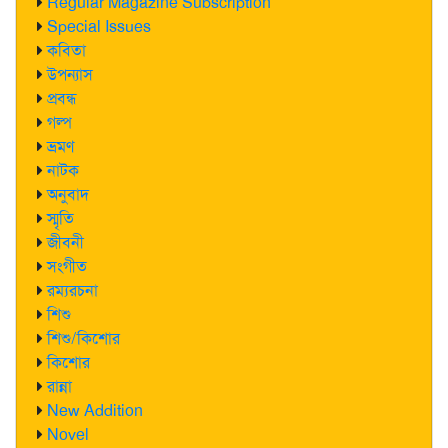
Regular Magazine Subscription
Special Issues
কবিতা
উপন্যাস
প্রবন্ধ
গল্প
ভ্রমণ
নাটক
অনুবাদ
স্মৃতি
জীবনী
সংগীত
রম্যরচনা
শিশু
শিশু/কিশোর
কিশোর
রান্না
New Addition
Novel