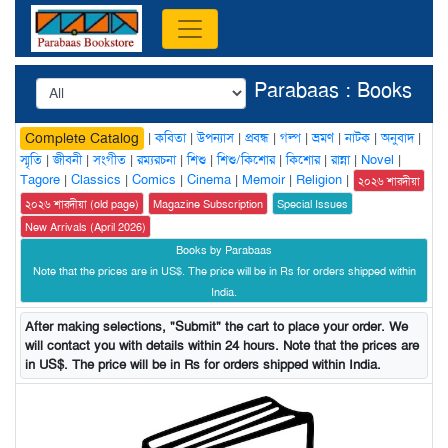
Parabaas : Books
|
কবিতা
|
উপন্যাস
|
প্রবন্ধ
|
গল্প
|
ভ্রমণ
|
নাটক
|
অনুবাদ
|
Complete Catalog
স্মৃতি
|
জীবনী
|
সংগীত
|
রম্যরচনা
|
শিশু
|
শিশু/কিশোর
|
কিশোর
|
রান্না
|
Novel
|
Tagore
|
Classics
|
Comics
|
Cinema
|
Memoir
|
Religion
|
২০২৬ শারদীয়া
২০২৬ শারদীয়া (old page)
Magazine Subscription
Special Issues
New Arrivals (April 2026)
Books by Parabaas
Note that the prices are in US$. The price will be in Rs for orders shipped within
India.
After making selections, "Submit" the cart to place your order. We
will contact you with details within 24 hours. Note that the prices are
in US$. The price will be in Rs for orders shipped within India.