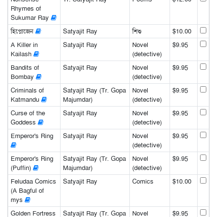
Rhymes of
Sukumar Ray
হিপ্নোজেন
Satyajit Ray
শিশু
$10.00
A Killer in
Satyajit Ray
Novel
$9.95
Kailash
(detective)
Bandits of
Satyajit Ray
Novel
$9.95
Bombay
(detective)
Criminals of
Satyajit Ray (Tr. Gopa
Novel
$9.95
Katmandu
Majumdar)
(detective)
Curse of the
Satyajit Ray
Novel
$9.95
Goddess
(detective)
Emperor's Ring
Satyajit Ray
Novel
$9.95
(detective)
Emperor's Ring
Satyajit Ray (Tr. Gopa
Novel
$9.95
(Puffin)
Majumdar)
(detective)
Feludaa Comics
Satyajit Ray
Comics
$10.00
(A Bagful of
mys
Golden Fortress
Satyajit Ray (Tr. Gopa
Novel
$9.95