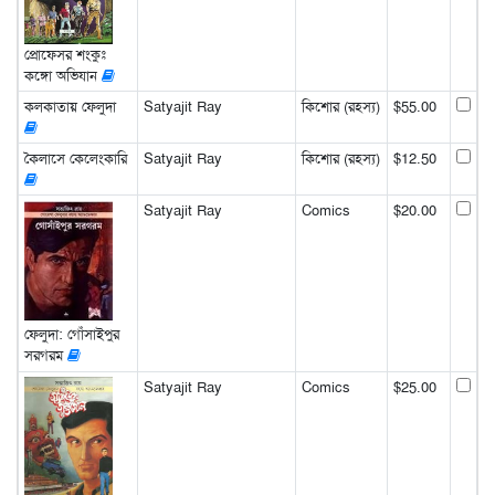
প্রোফেসর শংকুঃ
কঙ্গো অভিযান
কলকাতায় ফেলুদা
Satyajit Ray
কিশোর (রহস্য)
$55.00
কৈলাসে কেলেংকারি
Satyajit Ray
কিশোর (রহস্য)
$12.50
Satyajit Ray
Comics
$20.00
ফেলুদা: গোঁসাইপুর
সরগরম
Satyajit Ray
Comics
$25.00