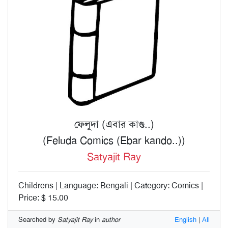
ফেলুদা (এবার কাণ্ড..)
(Feluda Comics (Ebar kando..))
Satyajit Ray
Childrens | Language: Bengali | Category: Comics |
Price: $ 15.00
Searched by
Satyajit Ray
in
author
English
|
All