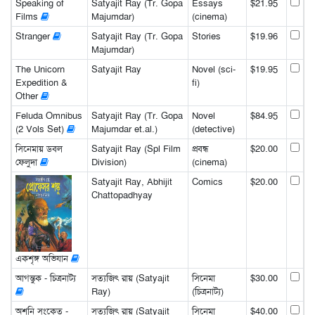
Speaking of
Satyajit Ray (Tr. Gopa
Essays
$21.95
Films
Majumdar)
(cinema)
Stranger
Satyajit Ray (Tr. Gopa
Stories
$19.96
Majumdar)
The Unicorn
Satyajit Ray
Novel (sci-
$19.95
Expedition &
fi)
Other
Feluda Omnibus
Satyajit Ray (Tr. Gopa
Novel
$84.95
(2 Vols Set)
Majumdar et.al.)
(detective)
সিনেমায় ডবল
Satyajit Ray (Spl Film
প্রবন্ধ
$20.00
ফেলুদা
Division)
(cinema)
Satyajit Ray, Abhijit
Comics
$20.00
Chattopadhyay
একশৃঙ্গ অভিযান
আগন্তুক - চিত্রনাট্য
সত্যজিৎ রায় (Satyajit
সিনেমা
$30.00
Ray)
(চিত্রনাট্য)
অশনি সংকেত -
সত্যজিৎ রায় (Satyajit
সিনেমা
$40.00