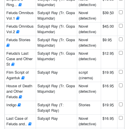
Ring...
Majumdar)
(detective)
Feluda Omnibus
Satyajit Ray (Tr. Gopa
Novel
$39.50
Vol.1
Majumdar)
(detective)
Feluda Omnibus
Satyajit Ray (Tr. Gopa
Novel
$45.00
Vol.2
Majumdar)
(detective)
Feluda Stories
Satyajit Ray (Tr. Gopa
Novel
$9.95
Majumdar)
(detective)
Feluda's Last
Satyajit Ray (Tr. Gopa
Novel
$12.95
Case and Other
Majumdar)
(detective)
St
Film Script of
Satyajit Ray
script
$19.95
Agantuk
(cinema)
House of Death
Satyajit Ray (Tr. Gopa
Novel
$16.95
and Other
Majumdar)
(detective)
Feluda
Indigo
Satyajit Ray (T:
Stories
$19.95
Satyajit Ray)
Last Case of
Satyajit Ray
Novel
$16.95
Feluda and..
(detective)