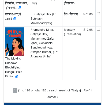
চিত্রনাট্য, সাক্ষাৎকার,
Ray)
(চিত্রনাট্য)
স্মৃতিকথা...
সন্দেশ--সম্পূর্ণ
E: Satyajit Ray (E:
শিশু/কিশোর
$70.00
১৩৬8
Subhash
Mukhopadhyay)
Premendra Mitra,
Mystery
$19.95
Satyajit Ray,
(Translation)
Muhammed Zafar
Iqbal, Gobindolal
Bandyopadhyay,
Swapan Kumar, (Tr:
Arunava Sinha)
The Moving
Shadow:
Electrifying
Bengali Pulp
Fiction
1
(1 to 126 of total 126 : search result of "Satyajit Ray" in
author
)