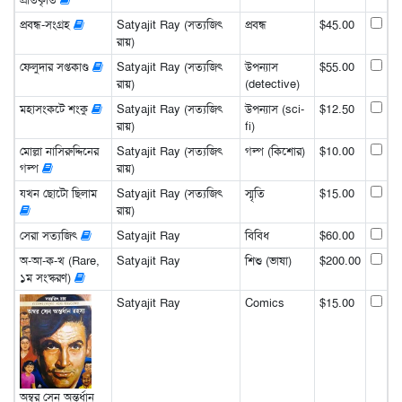
প্রবন্ধ-সংগ্রহ
Satyajit Ray (সত্যজিৎ
প্রবন্ধ
$45.00
রায়)
ফেলুদার সপ্তকাণ্ড
Satyajit Ray (সত্যজিৎ
উপন্যাস
$55.00
রায়)
(detective)
মহাসংকটে শংকু
Satyajit Ray (সত্যজিৎ
উপন্যাস (sci-
$12.50
রায়)
fi)
মোল্লা নাসিরুদ্দিনের
Satyajit Ray (সত্যজিৎ
গল্প (কিশোর)
$10.00
গল্প
রায়)
যখন ছোটো ছিলাম
Satyajit Ray (সত্যজিৎ
স্মৃতি
$15.00
রায়)
সেরা সত্যজিৎ
Satyajit Ray
বিবিধ
$60.00
অ-আ-ক-খ (Rare,
Satyajit Ray
শিশু (ভাষা)
$200.00
১ম সংস্করণ)
Satyajit Ray
Comics
$15.00
অম্বর সেন অন্তর্ধান