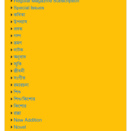
Regular Magazine Subscription
Special Issues
কবিতা
উপন্যাস
প্রবন্ধ
গল্প
ভ্রমণ
নাটক
অনুবাদ
স্মৃতি
জীবনী
সংগীত
রম্যরচনা
শিশু
শিশু/কিশোর
কিশোর
রান্না
New Addition
Novel