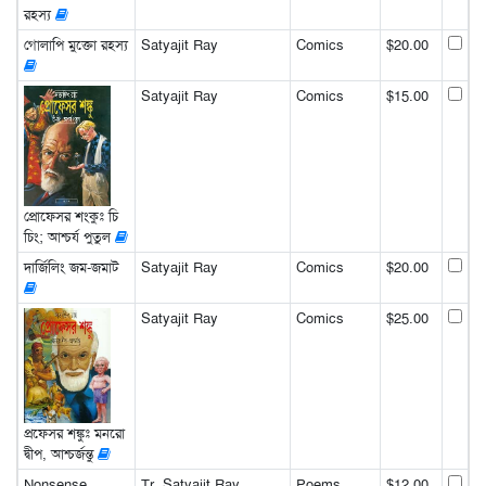
রহস্য
গোলাপি মুক্তো রহস্য
Satyajit Ray
Comics
$20.00
Satyajit Ray
Comics
$15.00
প্রোফেসর শংকুঃ চি
চিং; আশ্চর্য পুতুল
দার্জিলিং জম-জমাট
Satyajit Ray
Comics
$20.00
Satyajit Ray
Comics
$25.00
প্রফেসর শঙ্কুঃ মনরো
দ্বীপ, আশ্চর্জন্তু
Nonsense
Tr. Satyajit Ray
Poems
$12.00