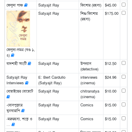
ফেলুদা পাঞ্চ
Satyajit Ray
কিশোর (রহস্য)
$45.00
Satyajit Ray
শিশু/কিশোর
$175.00
(রহস্য)
ফেলুদা-সমগ্র (খণ্ড ১,
২)
বাদশাহী আংটি
Satyajit Ray
উপন্যাস
$12.50
(detective)
Satyajit Ray
E: Bert Cardullo
interviews
$24.96
Interviews
(Satyajit Ray)
(cinema)
বোম্বাইয়ের বোম্বেটে
Satyajit Ray
chitranatya
$10.00
(cinema)
-বোসপুকুরে
Satyajit Ray
Comics
$15.00
খুনখারাপি
-মরুরহস্য, শংকু ও
Satyajit Ray
Comics
$15.00
…