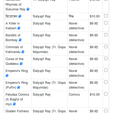
Rhymes of
Sukumar Ray
হিপ্নোজেন
Satyajit Ray
শিশু
$10.00
A Killer in
Satyajit Ray
Novel
$9.95
Kailash
(detective)
Bandits of
Satyajit Ray
Novel
$9.95
Bombay
(detective)
Criminals of
Satyajit Ray (Tr. Gopa
Novel
$9.95
Katmandu
Majumdar)
(detective)
Curse of the
Satyajit Ray
Novel
$9.95
Goddess
(detective)
Emperor's Ring
Satyajit Ray
Novel
$9.95
(detective)
Emperor's Ring
Satyajit Ray (Tr. Gopa
Novel
$9.95
(Puffin)
Majumdar)
(detective)
Feludaa Comics
Satyajit Ray
Comics
$10.00
(A Bagful of
mys
Golden Fortress
Satyajit Ray (Tr. Gopa
Novel
$9.95