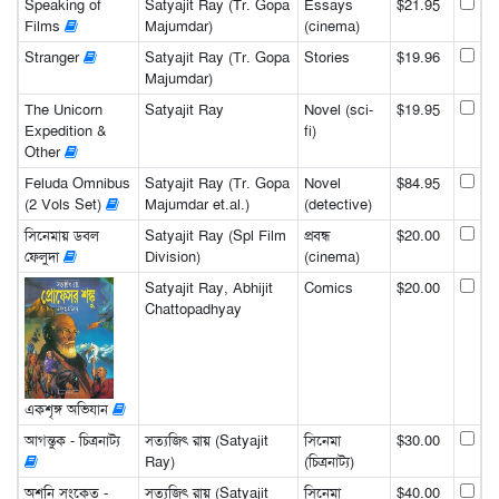
Speaking of
Satyajit Ray (Tr. Gopa
Essays
$21.95
Films
Majumdar)
(cinema)
Stranger
Satyajit Ray (Tr. Gopa
Stories
$19.96
Majumdar)
The Unicorn
Satyajit Ray
Novel (sci-
$19.95
Expedition &
fi)
Other
Feluda Omnibus
Satyajit Ray (Tr. Gopa
Novel
$84.95
(2 Vols Set)
Majumdar et.al.)
(detective)
সিনেমায় ডবল
Satyajit Ray (Spl Film
প্রবন্ধ
$20.00
ফেলুদা
Division)
(cinema)
Satyajit Ray, Abhijit
Comics
$20.00
Chattopadhyay
একশৃঙ্গ অভিযান
আগন্তুক - চিত্রনাট্য
সত্যজিৎ রায় (Satyajit
সিনেমা
$30.00
Ray)
(চিত্রনাট্য)
অশনি সংকেত -
সত্যজিৎ রায় (Satyajit
সিনেমা
$40.00