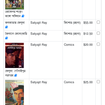
প্রোফেসর শংকুঃ
কঙ্গো অভিযান
কলকাতায় ফেলুদা
Satyajit Ray
কিশোর (রহস্য)
$55.00
কৈলাসে কেলেংকারি
Satyajit Ray
কিশোর (রহস্য)
$12.50
Satyajit Ray
Comics
$20.00
ফেলুদা: গোঁসাইপুর
সরগরম
Satyajit Ray
Comics
$25.00