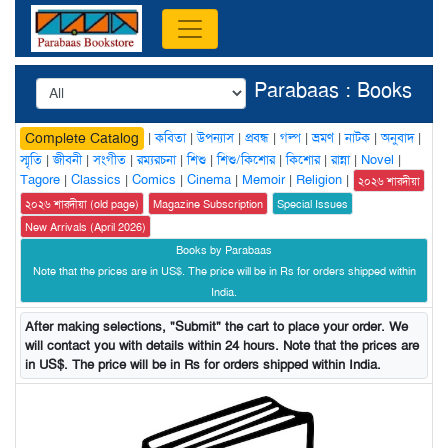
Parabaas : Books
|
কবিতা
|
উপন্যাস
|
প্রবন্ধ
|
গল্প
|
ভ্রমণ
|
নাটক
|
অনুবাদ
|
Complete Catalog
স্মৃতি
|
জীবনী
|
সংগীত
|
রম্যরচনা
|
শিশু
|
শিশু/কিশোর
|
কিশোর
|
রান্না
|
Novel
|
Tagore
|
Classics
|
Comics
|
Cinema
|
Memoir
|
Religion
|
২০২৬ শারদীয়া
২০২৬ শারদীয়া (old page)
Magazine Subscription
Special Issues
New Arrivals (April 2026)
Books by Parabaas
Note that the prices are in US$. The price will be in Rs for orders shipped within
India.
After making selections, "Submit" the cart to place your order. We
will contact you with details within 24 hours. Note that the prices are
in US$. The price will be in Rs for orders shipped within India.