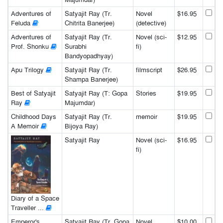
Adventures of
Satyajit Ray (Tr.
Novel
$16.95
Feluda
Chitrita Banerjee)
(detective)
Adventures of
Satyajit Ray (Tr.
Novel (sci-
$12.95
Prof. Shonku
Surabhi
fi)
Bandyopadhyay)
Apu Trilogy
Satyajit Ray (Tr.
filmscript
$26.95
Shampa Banerjee)
Best of Satyajit
Satyajit Ray (T: Gopa
Stories
$19.95
Ray
Majumdar)
Childhood Days
Satyajit Ray (Tr.
memoir
$19.95
A Memoir
Bijoya Ray)
Satyajit Ray
Novel (sci-
$16.95
fi)
Diary of a Space
Traveller ...
Emperor's
Satyajit Ray (Tr. Gopa
Novel
$10.00