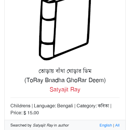
তোড়ায় বাঁধা ঘোড়ার ডিম
(ToRay Bnadha GhoRar Deem)
Satyajit Ray
Childrens | Language: Bengali | Category: কবিতা |
Price: $ 15.00
Searched by
Satyajit Ray
in
author
English
|
All