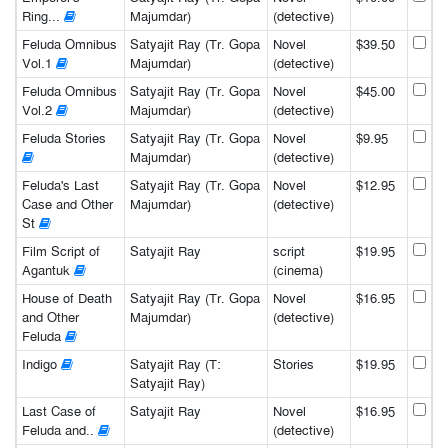
Ring...
Majumdar)
(detective)
Feluda Omnibus
Satyajit Ray (Tr. Gopa
Novel
$39.50
Vol.1
Majumdar)
(detective)
Feluda Omnibus
Satyajit Ray (Tr. Gopa
Novel
$45.00
Vol.2
Majumdar)
(detective)
Feluda Stories
Satyajit Ray (Tr. Gopa
Novel
$9.95
Majumdar)
(detective)
Feluda's Last
Satyajit Ray (Tr. Gopa
Novel
$12.95
Case and Other
Majumdar)
(detective)
St
Film Script of
Satyajit Ray
script
$19.95
Agantuk
(cinema)
House of Death
Satyajit Ray (Tr. Gopa
Novel
$16.95
and Other
Majumdar)
(detective)
Feluda
Indigo
Satyajit Ray (T:
Stories
$19.95
Satyajit Ray)
Last Case of
Satyajit Ray
Novel
$16.95
Feluda and..
(detective)