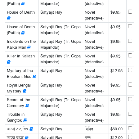
(Puffin)
Majumdar)
(detective)
House of Death
Satyajit Ray
Novel
$9.95
(detective)
House of Death
Satyajit Ray (Tr. Gopa
Novel
$9.95
(Puffin)
Majumdar)
(detective)
Incidents on the
Satyajit Ray (Tr. Gopa
Novel
$9.95
Kalka Mail
Majumdar)
(detective)
Killer in Kailash
Satyajit Ray (Tr. Gopa
Novel
$9.95
Majumdar)
(detective)
Mystery of the
Satyajit Ray
Novel
$12.95
Elephant God
(detective)
Royal Bengal
Satyajit Ray
Novel
$9.95
Mystery
(detective)
Secret of the
Satyajit Ray (Tr. Gopa
Novel
$9.95
Cemetery
Majumdar)
(detective)
Trouble in
Satyajit Ray
Novel
$9.95
Gangtok
(detective)
আরো সত্যজিৎ
Satyajit Ray
বিবিধ
$60.00
আরো বারো
Satyajit Ray
গল্প
$12.00