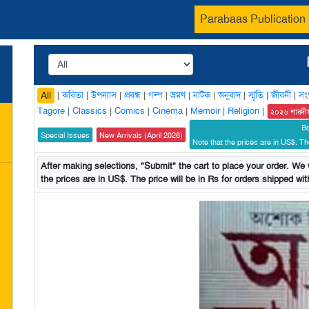
Parabaas Publication
|
কবিতা
|
উপন্যাস
|
প্রবন্ধ
|
গল্প
|
ভ্রমণ
|
নাটক
|
অনুবাদ
|
স্মৃতি
|
জীবনী
|
সং
All
Tagore
|
Classics
|
Comics
|
Cinema
|
Memoir
|
Religion
|
২০২৬ শারদী
B
Special Issues
New Arrivals (April 2026)
Note that the prices are in US$. The
After making selections, "Submit" the cart to place your order. We w
the prices are in US$. The price will be in Rs for orders shipped with