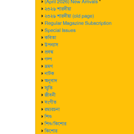
(April 2026) New Arrivals
*
২০২৬ শারদীয়া
২০২৬ শারদীয়া (old page)
Regular Magazine Subscription
Special Issues
কবিতা
উপন্যাস
প্রবন্ধ
গল্প
ভ্রমণ
নাটক
অনুবাদ
স্মৃতি
জীবনী
সংগীত
রম্যরচনা
শিশু
শিশু/কিশোর
কিশোর