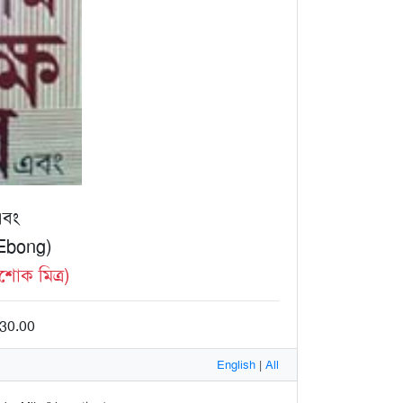
এবং
Ebong)
োক মিত্র)
 30.00
English
|
All