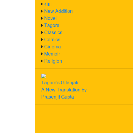
রান্না
New Addition
Novel
Tagore
Classics
Comics
Cinema
Memoir
Religion
Tagore's Gitanjali
A New Translation by
Prasenjit Gupta