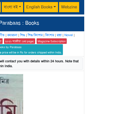
বাংলা বই
English Books
Webzine
Parabaas : Books
গীত
|
রম্যরচনা
|
শিশু
|
শিশু/কিশোর
|
কিশোর
|
রান্না
|
Novel
|
য়া
২০২৬ শারদীয়া (old page)
Magazine Subscription
ooks by Parabaas
 price will be in Rs for orders shipped within India.
ill contact you with details within 24 hours. Note that
in India.