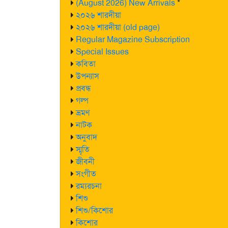
(August 2026) New Arrivals
*
২০২৬ শারদীয়া
২০২৬ শারদীয়া (old page)
Regular Magazine Subscription
Special Issues
কবিতা
উপন্যাস
প্রবন্ধ
গল্প
ভ্রমণ
নাটক
অনুবাদ
স্মৃতি
জীবনী
সংগীত
রম্যরচনা
শিশু
শিশু/কিশোর
কিশোর