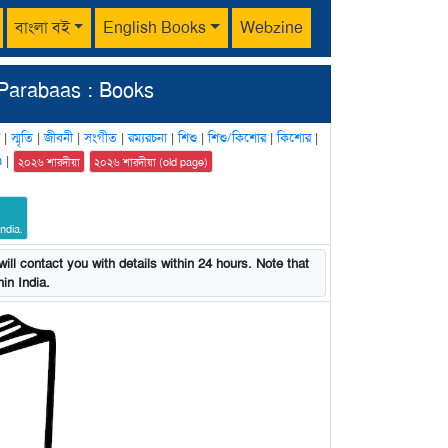
বাংলা বই
English Books
Webzine
Parabaas : Books
|
স্মৃতি
|
জীবনী
|
সংগীত
|
রম্যরচনা
|
শিশু
|
শিশু/কিশোর
|
কিশোর
|
n
|
২০২৬ শারদীয়া
২০২৬ শারদীয়া (old page)
ndia.
ill contact you with details within 24 hours. Note that
in India.