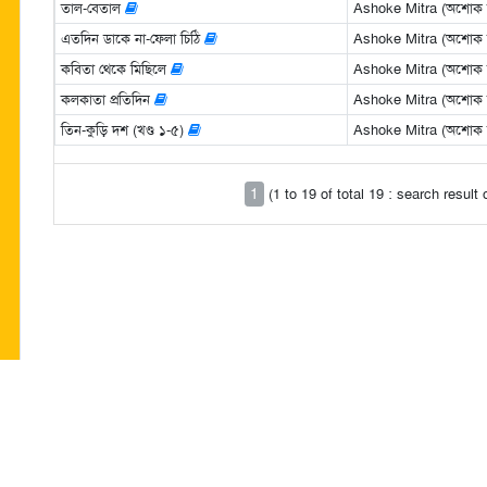
তাল-বেতাল
Ashoke Mitra (অশোক মি
এতদিন ডাকে না-ফেলা চিঠি
Ashoke Mitra (অশোক মি
কবিতা থেকে মিছিলে
Ashoke Mitra (অশোক মি
কলকাতা প্রতিদিন
Ashoke Mitra (অশোক মি
তিন-কুড়ি দশ (খণ্ড ১-৫)
Ashoke Mitra (অশোক মি
1
(1 to 19 of total 19 : search result
 প্রকাশিত রচনার দায়িত্ব সংশ্লিষ্ট রচনাকারের/রচনাকারদের। "পরবাস"-এ বেরোনো কোনো লেখা
ও সম্পাদকরা দায়ী নন। | Email: parabaas@parabaas.com |
Sign up for Parabaas upd