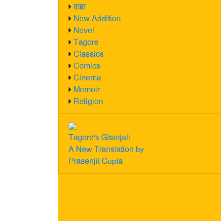
রান্না
New Addition
Novel
Tagore
Classics
Comics
Cinema
Memoir
Religion
Tagore's Gitanjali
A New Translation by
Prasenjit Gupta