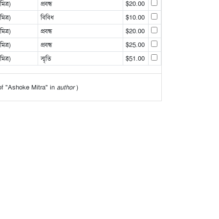
ত্র)
প্রবন্ধ
$20.00
ত্র)
বিবিধ
$10.00
ত্র)
প্রবন্ধ
$20.00
ত্র)
প্রবন্ধ
$25.00
ত্র)
স্মৃতি
$51.00
 of "Ashoke Mitra" in
author
)
র মধ্যে দিয়ে যে মত প্রকাশ করা হয়েছে তা লেখকের/লেখকদের
ates
| © 1997-2026 Parabaas Inc. All rights reserved. |