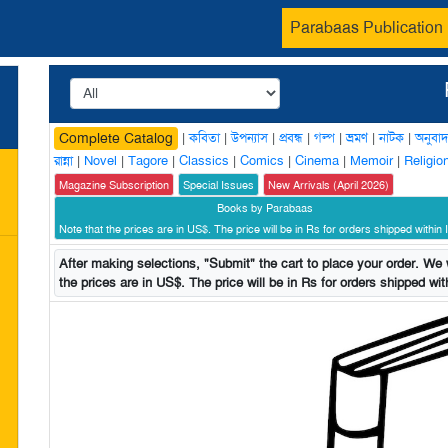
Parabaas Publication
|
কবিতা
|
উপন্যাস
|
প্রবন্ধ
|
গল্প
|
ভ্রমণ
|
নাটক
|
অনুবাদ
Complete Catalog
রান্না
|
Novel
|
Tagore
|
Classics
|
Comics
|
Cinema
|
Memoir
|
Religio
Magazine Subscription
Special Issues
New Arrivals (April 2026)
Books by Parabaas
Note that the prices are in US$. The price will be in Rs for orders shipped within I
After making selections, "Submit" the cart to place your order. We w
the prices are in US$. The price will be in Rs for orders shipped with