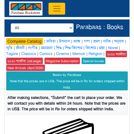
Parabaas : Books
|
কবিতা
|
উপন্যাস
|
প্রবন্ধ
|
গল্প
|
ভ্রমণ
|
নাটক
|
অনুবাদ
|
Complete Catalog
স্মৃতি
|
জীবনী
|
সংগীত
|
রম্যরচনা
|
শিশু
|
শিশু/কিশোর
|
কিশোর
|
রান্না
|
Novel
|
Tagore
|
Classics
|
Comics
|
Cinema
|
Memoir
|
Religion
|
২০২৬ শারদীয়া
২০২৬ শারদীয়া (old page)
Magazine Subscription
Special Issues
New Arrivals (April 2026)
Books by Parabaas
Note that the prices are in US$. The price will be in Rs for orders shipped within
India.
After making selections, "Submit" the cart to place your order. We
will contact you with details within 24 hours. Note that the prices are
in US$. The price will be in Rs for orders shipped within India.