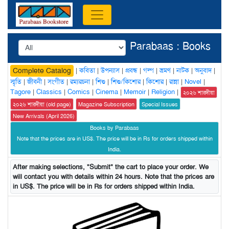
Parabaas : Books
|
কবিতা
|
উপন্যাস
|
প্রবন্ধ
|
গল্প
|
ভ্রমণ
|
নাটক
|
অনুবাদ
|
Complete Catalog
স্মৃতি
|
জীবনী
|
সংগীত
|
রম্যরচনা
|
শিশু
|
শিশু/কিশোর
|
কিশোর
|
রান্না
|
Novel
|
Tagore
|
Classics
|
Comics
|
Cinema
|
Memoir
|
Religion
|
২০২৬ শারদীয়া
২০২৬ শারদীয়া (old page)
Magazine Subscription
Special Issues
New Arrivals (April 2026)
Books by Parabaas
Note that the prices are in US$. The price will be in Rs for orders shipped within
India.
After making selections, "Submit" the cart to place your order. We
will contact you with details within 24 hours. Note that the prices are
in US$. The price will be in Rs for orders shipped within India.