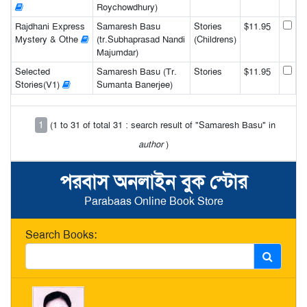
Roychowdhury)
Rajdhani Express
Samaresh Basu
Stories
$11.95
Mystery & Othe
(tr.Subhaprasad Nandi
(Childrens)
Majumdar)
Selected
Samaresh Basu (Tr.
Stories
$11.95
Stories(V1)
Sumanta Banerjee)
1
(1 to 31 of total 31 : search result of "Samaresh Basu" in
author
)
পরবাস অনলাইন বুক স্টোর
Parabaas Online Book Store
Search Books: