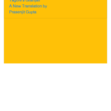
Tagore's Gitanjali
A New Translation by
Prasenjit Gupta