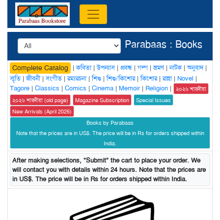
Parabaas : Books
|
কবিতা
|
উপন্যাস
|
প্রবন্ধ
|
গল্প
|
ভ্রমণ
|
নাটক
|
অনুবাদ
|
Complete Catalog
স্মৃতি
|
জীবনী
|
সংগীত
|
রম্যরচনা
|
শিশু
|
শিশু/কিশোর
|
কিশোর
|
রান্না
|
Novel
|
Tagore
|
Classics
|
Comics
|
Cinema
|
Memoir
|
Religion
|
২০২৬ শারদীয়া
২০২৬ শারদীয়া (old page)
Magazine Subscription
Special Issues
New Arrivals (April 2026)
Books by Parabaas
Note that the prices are in US$. The price will be in Rs for orders shipped within
India.
After making selections, "Submit" the cart to place your order. We
will contact you with details within 24 hours. Note that the prices are
in US$. The price will be in Rs for orders shipped within India.