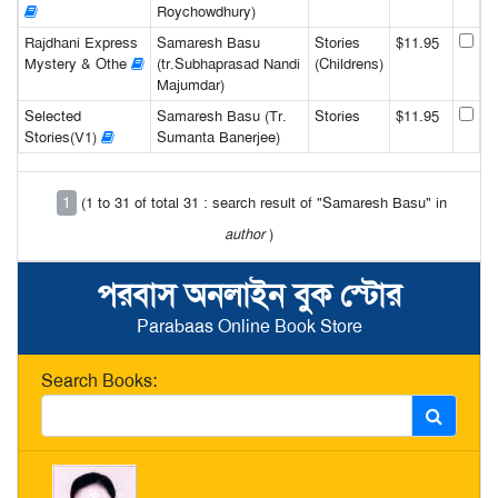
Roychowdhury)
Rajdhani Express
Samaresh Basu
Stories
$11.95
Mystery & Othe
(tr.Subhaprasad Nandi
(Childrens)
Majumdar)
Selected
Samaresh Basu (Tr.
Stories
$11.95
Stories(V1)
Sumanta Banerjee)
1
(1 to 31 of total 31 : search result of "Samaresh Basu" in
author
)
পরবাস অনলাইন বুক স্টোর
Parabaas Online Book Store
Search Books: