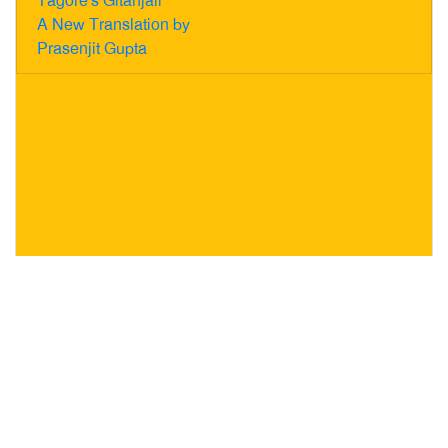
Tagore's Gitanjali
A New Translation by
Prasenjit Gupta