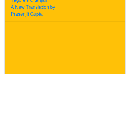
Tagore's Gitanjali
A New Translation by
Prasenjit Gupta