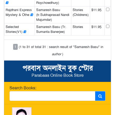
Roychowdhury)
Rajdhani Express
Samaresh Basu
Stories
$11.95
Mystery & Othe
(tr.Subhaprasad Nandi
(Childrens)
Majumdar)
Selected
Samaresh Basu (Tr.
Stories
$11.95
Stories(V1)
Sumanta Banerjee)
1
(1 to 31 of total 31 : search result of "Samaresh Basu" in
author
)
পরবাস অনলাইন বুক স্টোর
Parabaas Online Book Store
Search Books: