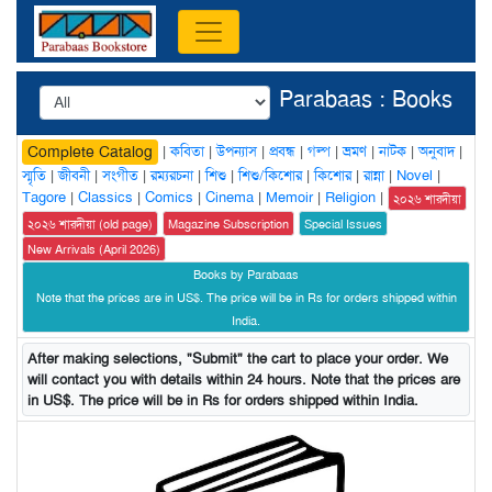
Parabaas : Books
|
কবিতা
|
উপন্যাস
|
প্রবন্ধ
|
গল্প
|
ভ্রমণ
|
নাটক
|
অনুবাদ
|
Complete Catalog
স্মৃতি
|
জীবনী
|
সংগীত
|
রম্যরচনা
|
শিশু
|
শিশু/কিশোর
|
কিশোর
|
রান্না
|
Novel
|
Tagore
|
Classics
|
Comics
|
Cinema
|
Memoir
|
Religion
|
২০২৬ শারদীয়া
২০২৬ শারদীয়া (old page)
Magazine Subscription
Special Issues
New Arrivals (April 2026)
Books by Parabaas
Note that the prices are in US$. The price will be in Rs for orders shipped within
India.
After making selections, "Submit" the cart to place your order. We
will contact you with details within 24 hours. Note that the prices are
in US$. The price will be in Rs for orders shipped within India.