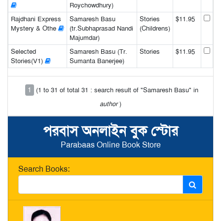
Roychowdhury)
Rajdhani Express
Samaresh Basu
Stories
$11.95
Mystery & Othe
(tr.Subhaprasad Nandi
(Childrens)
Majumdar)
Selected
Samaresh Basu (Tr.
Stories
$11.95
Stories(V1)
Sumanta Banerjee)
1
(1 to 31 of total 31 : search result of "Samaresh Basu" in
author
)
পরবাস অনলাইন বুক স্টোর
Parabaas Online Book Store
Search Books: