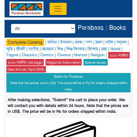
Parabaas : Books
|
কবিতা
|
উপন্যাস
|
প্রবন্ধ
|
গল্প
|
ভ্রমণ
|
নাটক
|
অনুবাদ
|
Complete Catalog
স্মৃতি
|
জীবনী
|
সংগীত
|
রম্যরচনা
|
শিশু
|
শিশু/কিশোর
|
কিশোর
|
রান্না
|
Novel
|
Tagore
|
Classics
|
Comics
|
Cinema
|
Memoir
|
Religion
|
২০২৬ শারদীয়া
২০২৬ শারদীয়া (old page)
Magazine Subscription
Special Issues
New Arrivals (April 2026)
Books by Parabaas
Note that the prices are in US$. The price will be in Rs for orders shipped within
India.
After making selections, "Submit" the cart to place your order. We
will contact you with details within 24 hours. Note that the prices are
in US$. The price will be in Rs for orders shipped within India.