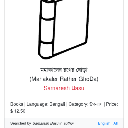
মহাকালের রথের ঘোড়া
(Mahakaler Rather GhoDa)
Samaresh Basu
Books | Language: Bengali | Category: উপন্যাস | Price:
$ 12.50
Searched by
Samaresh Basu
in
author
English
|
All