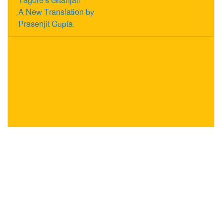
Tagore's Gitanjali
A New Translation by
Prasenjit Gupta