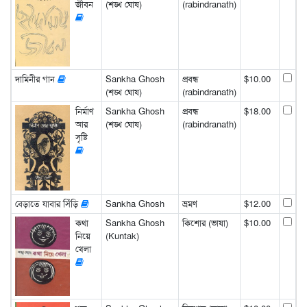
জীবন
(শঙ্খ ঘোষ)
(rabindranath)
দামিনীর গান
Sankha Ghosh
প্রবন্ধ
$10.00
(শঙ্খ ঘোষ)
(rabindranath)
নির্মাণ
Sankha Ghosh
প্রবন্ধ
$18.00
আর
(শঙ্খ ঘোষ)
(rabindranath)
সৃষ্টি
বেড়াতে যাবার সিঁড়ি
Sankha Ghosh
ভ্রমণ
$12.00
কথা
Sankha Ghosh
কিশোর (ভাষা)
$10.00
নিয়ে
(Kuntak)
খেলা