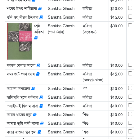
শবের উপর শামিয়ানা
Sankha Ghosh
কবিতা
$10.00
শুনি শুধু নীরব চিৎকার
Sankha Ghosh
কবিতা
$15.00
শ্রেষ্ঠ
Sankha Ghosh
কবিতা
$30.00
কবিতা
(শঙ্খ ঘোষ)
(সংকলন)
সকাল বেলার আলো
Sankha Ghosh
কবিতা
$10.00
সময়পটে শঙ্খ ঘোষ
Sankha Ghosh
কবিতা
$15.00
(songkolon)
সামান্য অসামান্য
Sankha Ghosh
??
$10.00
হাসিখুশি মুখে সর্বনাশ
Sankha Ghosh
কবিতা
$10.00
্লাইনেই ছিলাম বাবা
Sankha Ghosh
কবিতা
$10.00
আমন ধানের ছড়া
Sankha Ghosh
শিশু
$10.00
আমায় তুমি লষ্মী বলো
Sankha Ghosh
শিশু
$10.00
বড়ো হাওয়া খুব ভুল
Sankha Ghosh
শিশু
$10.00