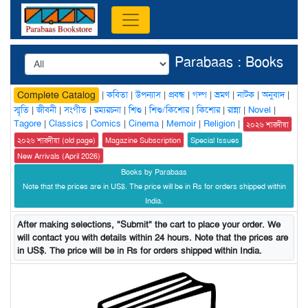
Parabaas : Books
|
কবিতা
|
উপন্যাস
|
প্রবন্ধ
|
গল্প
|
ভ্রমণ
|
নাটক
|
অনুবাদ
|
Complete Catalog
স্মৃতি
|
জীবনী
|
সংগীত
|
রম্যরচনা
|
শিশু
|
শিশু/কিশোর
|
কিশোর
|
রান্না
|
Novel
|
Tagore
|
Classics
|
Comics
|
Cinema
|
Memoir
|
Religion
|
২০২৬ শারদীয়া
২০২৬ শারদীয়া (old page)
Magazine Subscription
Special Issues
New Arrivals (April 2026)
Books by Parabaas
Note that the prices are in US$. The price will be in Rs for orders shipped within
India.
After making selections, "Submit" the cart to place your order. We
will contact you with details within 24 hours. Note that the prices are
in US$. The price will be in Rs for orders shipped within India.