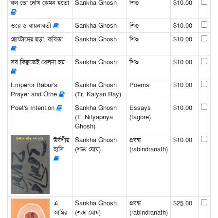
বল তো দেখি কেমন হতো
Sankha Ghosh
শিশু
$10.00
ওরে ও বায়নাবতী
Sankha Ghosh
শিশু
$10.00
ছোটোদের ছড়া, কবিতা
Sankha Ghosh
শিশু
$10.00
সব কিছুতেই খেলনা হয়
Sankha Ghosh
শিশু
$10.00
Emperor Babur's
Sankha Ghosh
Poems
$10.00
Prayer and Othe
(Tr. Kalyan Ray)
Poet's Intention
Sankha Ghosh
Essays
$10.00
(T: Nityapriya
(tagore)
Ghosh)
উর্বশীর
Sankha Ghosh
প্রবন্ধ
$10.00
হাসি
(শঙ্খ ঘোষ)
(rabindranath)
এ
Sankha Ghosh
প্রবন্ধ
$25.00
আমির
(শঙ্খ ঘোষ)
(rabindranath)