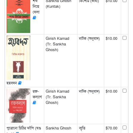
শব্দ
Sankha Ghosh
কিশোর (ভাষা)
$10.00
নিয়ে
(Kuntak)
খেলা
Girish Karnad
নাটক (অনুবাদ)
$10.00
(Tr. Sankha
Ghosh)
হয়বদন
রক্ত-
Girish Karnad
নাটক (অনুবাদ)
$10.00
কল্যাণ
(Tr. Sankha
Ghosh)
পুরোনো চিঠির ঝাঁপি (খণ্ড
Sankha Ghosh
স্মৃতি
$70.00