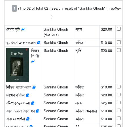
1
(1 to 62 of total 62 : search result of "Sankha Ghosh" in
author
)
দেখার দৃষ্টি
Sankha Ghosh
প্রবন্ধ
$20.00
(শঙ্খ ঘোষ)
ধুম লেগেছে হৃদকমলে
Sankha Ghosh
কবিতা
$10.00
নিরহং
Sankha Ghosh
স্মৃতি
$20.00
শিল্পী
নিহিত পাতাল-ছায়া
Sankha Ghosh
কবিতা
$10.00
প্রেমের কবিতা
Sankha Ghosh
কবিতা
$20.00
বট-পাকুড়ের ফেনা
Sankha Ghosh
প্রবন্ধ
$25.00
বহুল দেবতা বহুল স্বর
Sankha Ghosh
কবিতা (অনুবাদ)
$10.00
বাবরের প্রার্থনা
Sankha Ghosh
কবিতা
$10.00
লেখা যখন হয়না
Sankha Ghosh
??
$25.00