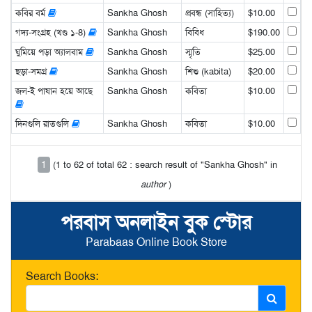
কবির বর্ম
Sankha Ghosh
প্রবন্ধ (সাহিত্য)
$10.00
গদ্য-সংগ্রহ (খণ্ড ১-8)
Sankha Ghosh
বিবিধ
$190.00
ঘুমিয়ে পড়া অ্যালবাম
Sankha Ghosh
স্মৃতি
$25.00
ছড়া-সমগ্র
Sankha Ghosh
শিশু (kabita)
$20.00
জল-ই পাষান হয়ে আছে
Sankha Ghosh
কবিতা
$10.00
দিনগুলি রাতগুলি
Sankha Ghosh
কবিতা
$10.00
1
(1 to 62 of total 62 : search result of "Sankha Ghosh" in
author
)
পরবাস অনলাইন বুক স্টোর
Parabaas Online Book Store
Search Books: