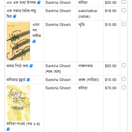
এও এক ব্যথা উপশম
Sankha Ghosh
কবিতা
$20.00
এক বক্তার বৈঠক-শম্ভু
Sankha Ghosh
sakkhatkar
$18.00
মিত্র
(natak)
এখন
Sankha Ghosh
স্মৃতি
$10.00
সব
অলীক
কথার পিঠে কথা
Sankha Ghosh
সাক্ষাৎকার
$20.00
(শঙ্খ ঘোষ)
কবিতার মুহূর্ত
Sankha Ghosh
প্রবন্ধ (সাহিত্য)
$10.00
Sankha Ghosh
কবিতা
$70.00
কবিতা-সংগ্রহ (খণ্ড ১-৩)