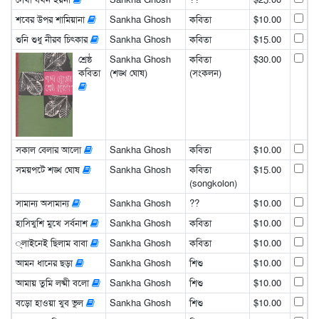
শবের উপর শামিয়ানা
Sankha Ghosh
কবিতা
$10.00
শুনি শুধু নীরব চিৎকার
Sankha Ghosh
কবিতা
$15.00
শ্রেষ্ঠ
Sankha Ghosh
কবিতা
$30.00
কবিতা
(শঙ্খ ঘোষ)
(সংকলন)
সকাল বেলার আলো
Sankha Ghosh
কবিতা
$10.00
সময়পটে শঙ্খ ঘোষ
Sankha Ghosh
কবিতা
$15.00
(songkolon)
সামান্য অসামান্য
Sankha Ghosh
??
$10.00
হাসিখুশি মুখে সর্বনাশ
Sankha Ghosh
কবিতা
$10.00
্লাইনেই ছিলাম বাবা
Sankha Ghosh
কবিতা
$10.00
আমন ধানের ছড়া
Sankha Ghosh
শিশু
$10.00
আমায় তুমি লষ্মী বলো
Sankha Ghosh
শিশু
$10.00
বড়ো হাওয়া খুব ভুল
Sankha Ghosh
শিশু
$10.00