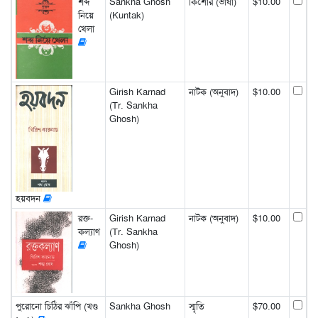
শব্দ
Sankha Ghosh
কিশোর (ভাষা)
$10.00
নিয়ে
(Kuntak)
খেলা
Girish Karnad
নাটক (অনুবাদ)
$10.00
(Tr. Sankha
Ghosh)
হয়বদন
রক্ত-
Girish Karnad
নাটক (অনুবাদ)
$10.00
কল্যাণ
(Tr. Sankha
Ghosh)
পুরোনো চিঠির ঝাঁপি (খণ্ড
Sankha Ghosh
স্মৃতি
$70.00