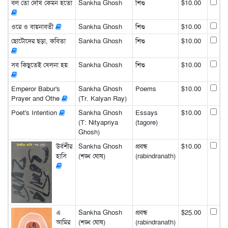
বল তো দেখি কেমন হতো
Sankha Ghosh
শিশু
$10.00
ওরে ও বায়নাবতী
Sankha Ghosh
শিশু
$10.00
ছোটোদের ছড়া, কবিতা
Sankha Ghosh
শিশু
$10.00
সব কিছুতেই খেলনা হয়
Sankha Ghosh
শিশু
$10.00
Emperor Babur's
Sankha Ghosh
Poems
$10.00
Prayer and Othe
(Tr. Kalyan Ray)
Poet's Intention
Sankha Ghosh
Essays
$10.00
(T: Nityapriya
(tagore)
Ghosh)
উর্বশীর
Sankha Ghosh
প্রবন্ধ
$10.00
হাসি
(শঙ্খ ঘোষ)
(rabindranath)
এ
Sankha Ghosh
প্রবন্ধ
$25.00
আমির
(শঙ্খ ঘোষ)
(rabindranath)