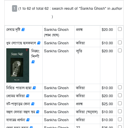
1
(1 to 62 of total 62 : search result of "Sankha Ghosh" in
author
)
দেখার দৃষ্টি
Sankha Ghosh
প্রবন্ধ
$20.00
(শঙ্খ ঘোষ)
ধুম লেগেছে হৃদকমলে
Sankha Ghosh
কবিতা
$10.00
নিরহং
Sankha Ghosh
স্মৃতি
$20.00
শিল্পী
নিহিত পাতাল-ছায়া
Sankha Ghosh
কবিতা
$10.00
প্রেমের কবিতা
Sankha Ghosh
কবিতা
$20.00
বট-পাকুড়ের ফেনা
Sankha Ghosh
প্রবন্ধ
$25.00
বহুল দেবতা বহুল স্বর
Sankha Ghosh
কবিতা (অনুবাদ)
$10.00
বাবরের প্রার্থনা
Sankha Ghosh
কবিতা
$10.00
লেখা যখন হয়না
Sankha Ghosh
??
$25.00