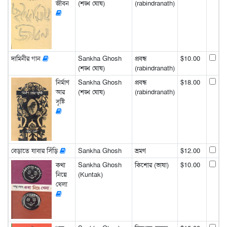
জীবন
(শঙ্খ ঘোষ)
(rabindranath)
দামিনীর গান
Sankha Ghosh
প্রবন্ধ
$10.00
(শঙ্খ ঘোষ)
(rabindranath)
নির্মাণ
Sankha Ghosh
প্রবন্ধ
$18.00
আর
(শঙ্খ ঘোষ)
(rabindranath)
সৃষ্টি
বেড়াতে যাবার সিঁড়ি
Sankha Ghosh
ভ্রমণ
$12.00
কথা
Sankha Ghosh
কিশোর (ভাষা)
$10.00
নিয়ে
(Kuntak)
খেলা