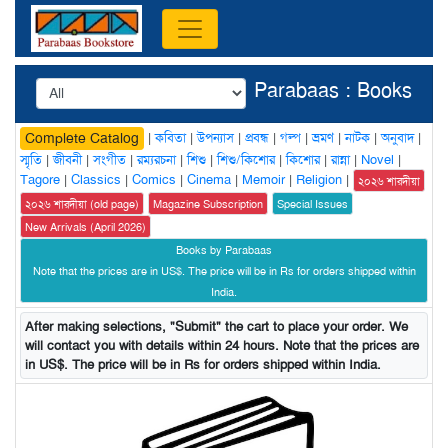
Parabaas : Books
|
কবিতা
|
উপন্যাস
|
প্রবন্ধ
|
গল্প
|
ভ্রমণ
|
নাটক
|
অনুবাদ
|
Complete Catalog
স্মৃতি
|
জীবনী
|
সংগীত
|
রম্যরচনা
|
শিশু
|
শিশু/কিশোর
|
কিশোর
|
রান্না
|
Novel
|
Tagore
|
Classics
|
Comics
|
Cinema
|
Memoir
|
Religion
|
২০২৬ শারদীয়া
২০২৬ শারদীয়া (old page)
Magazine Subscription
Special Issues
New Arrivals (April 2026)
Books by Parabaas
Note that the prices are in US$. The price will be in Rs for orders shipped within
India.
After making selections, "Submit" the cart to place your order. We
will contact you with details within 24 hours. Note that the prices are
in US$. The price will be in Rs for orders shipped within India.