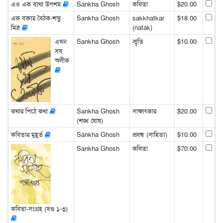
এও এক ব্যথা উপশম
Sankha Ghosh
কবিতা
$20.00
এক বক্তার বৈঠক-শম্ভু
Sankha Ghosh
sakkhatkar
$18.00
মিত্র
(natak)
এখন
Sankha Ghosh
স্মৃতি
$10.00
সব
অলীক
কথার পিঠে কথা
Sankha Ghosh
সাক্ষাৎকার
$20.00
(শঙ্খ ঘোষ)
কবিতার মুহূর্ত
Sankha Ghosh
প্রবন্ধ (সাহিত্য)
$10.00
Sankha Ghosh
কবিতা
$70.00
কবিতা-সংগ্রহ (খণ্ড ১-৩)