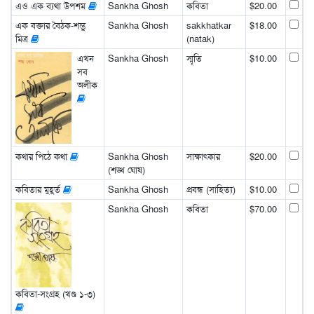
এও এক ব্যথা উপশম
Sankha Ghosh
কবিতা
$20.00
এক বক্তার বৈঠক-শম্ভু
Sankha Ghosh
sakkhatkar
$18.00
মিত্র
(natak)
এখন
Sankha Ghosh
স্মৃতি
$10.00
সব
অলীক
কথার পিঠে কথা
Sankha Ghosh
সাক্ষাৎকার
$20.00
(শঙ্খ ঘোষ)
কবিতার মুহূর্ত
Sankha Ghosh
প্রবন্ধ (সাহিত্য)
$10.00
Sankha Ghosh
কবিতা
$70.00
কবিতা-সংগ্রহ (খণ্ড ১-৩)