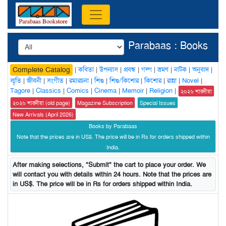
Parabaas : Books
|
কবিতা
|
উপন্যাস
|
প্রবন্ধ
|
গল্প
|
ভ্রমণ
|
নাটক
|
অনুবাদ
|
Complete Catalog
স্মৃতি
|
জীবনী
|
সংগীত
|
রম্যরচনা
|
শিশু
|
শিশু/কিশোর
|
কিশোর
|
রান্না
|
Novel
|
Tagore
|
Classics
|
Comics
|
Cinema
|
Memoir
|
Religion
|
২০২৬ শারদীয়া
২০২৬ শারদীয়া (old page)
Magazine Subscription
Special Issues
New Arrivals (April 2026)
Books by Parabaas
Note that the prices are in US$. The price will be in Rs for orders shipped within
India.
After making selections, "Submit" the cart to place your order. We
will contact you with details within 24 hours. Note that the prices are
in US$. The price will be in Rs for orders shipped within India.