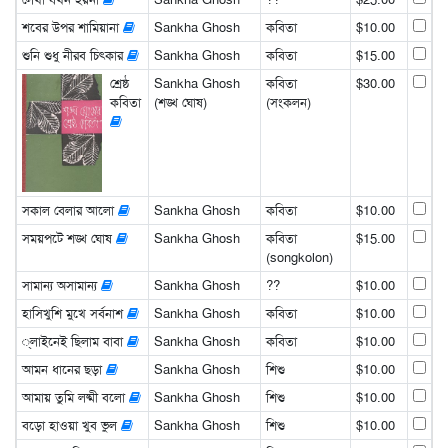
শবের উপর শামিয়ানা
Sankha Ghosh
কবিতা
$10.00
শুনি শুধু নীরব চিৎকার
Sankha Ghosh
কবিতা
$15.00
শ্রেষ্ঠ
Sankha Ghosh
কবিতা
$30.00
কবিতা
(শঙ্খ ঘোষ)
(সংকলন)
সকাল বেলার আলো
Sankha Ghosh
কবিতা
$10.00
সময়পটে শঙ্খ ঘোষ
Sankha Ghosh
কবিতা
$15.00
(songkolon)
সামান্য অসামান্য
Sankha Ghosh
??
$10.00
হাসিখুশি মুখে সর্বনাশ
Sankha Ghosh
কবিতা
$10.00
্লাইনেই ছিলাম বাবা
Sankha Ghosh
কবিতা
$10.00
আমন ধানের ছড়া
Sankha Ghosh
শিশু
$10.00
আমায় তুমি লষ্মী বলো
Sankha Ghosh
শিশু
$10.00
বড়ো হাওয়া খুব ভুল
Sankha Ghosh
শিশু
$10.00