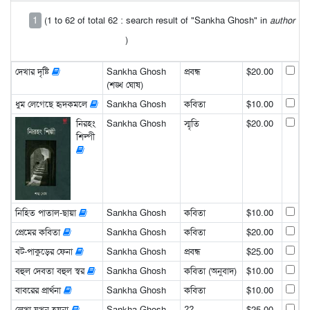
1
(1 to 62 of total 62 : search result of "Sankha Ghosh" in
author
)
দেখার দৃষ্টি
Sankha Ghosh
প্রবন্ধ
$20.00
(শঙ্খ ঘোষ)
ধুম লেগেছে হৃদকমলে
Sankha Ghosh
কবিতা
$10.00
নিরহং
Sankha Ghosh
স্মৃতি
$20.00
শিল্পী
নিহিত পাতাল-ছায়া
Sankha Ghosh
কবিতা
$10.00
প্রেমের কবিতা
Sankha Ghosh
কবিতা
$20.00
বট-পাকুড়ের ফেনা
Sankha Ghosh
প্রবন্ধ
$25.00
বহুল দেবতা বহুল স্বর
Sankha Ghosh
কবিতা (অনুবাদ)
$10.00
বাবরের প্রার্থনা
Sankha Ghosh
কবিতা
$10.00
লেখা যখন হয়না
Sankha Ghosh
??
$25.00