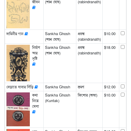
জীবন
(শঙ্খ ঘোষ)
(rabindranath)
দামিনীর গান
Sankha Ghosh
প্রবন্ধ
$10.00
(শঙ্খ ঘোষ)
(rabindranath)
নির্মাণ
Sankha Ghosh
প্রবন্ধ
$18.00
আর
(শঙ্খ ঘোষ)
(rabindranath)
সৃষ্টি
বেড়াতে যাবার সিঁড়ি
Sankha Ghosh
ভ্রমণ
$12.00
কথা
Sankha Ghosh
কিশোর (ভাষা)
$10.00
নিয়ে
(Kuntak)
খেলা