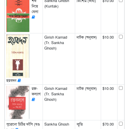
শব্দ
Sankha Ghosh
কিশোর (ভাষা)
$10.00
নিয়ে
(Kuntak)
খেলা
Girish Karnad
নাটক (অনুবাদ)
$10.00
(Tr. Sankha
Ghosh)
হয়বদন
রক্ত-
Girish Karnad
নাটক (অনুবাদ)
$10.00
কল্যাণ
(Tr. Sankha
Ghosh)
পুরোনো চিঠির ঝাঁপি (খণ্ড
Sankha Ghosh
স্মৃতি
$70.00