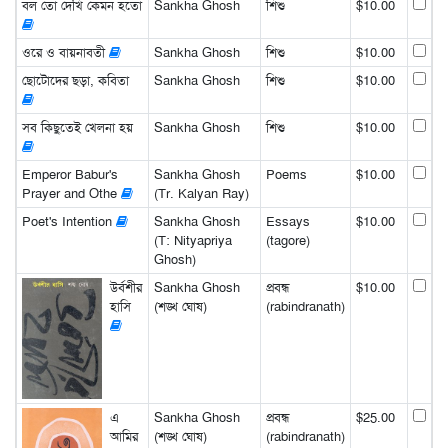
বল তো দেখি কেমন হতো
Sankha Ghosh
শিশু
$10.00
ওরে ও বায়নাবতী
Sankha Ghosh
শিশু
$10.00
ছোটোদের ছড়া, কবিতা
Sankha Ghosh
শিশু
$10.00
সব কিছুতেই খেলনা হয়
Sankha Ghosh
শিশু
$10.00
Emperor Babur's
Sankha Ghosh
Poems
$10.00
Prayer and Othe
(Tr. Kalyan Ray)
Poet's Intention
Sankha Ghosh
Essays
$10.00
(T: Nityapriya
(tagore)
Ghosh)
উর্বশীর
Sankha Ghosh
প্রবন্ধ
$10.00
হাসি
(শঙ্খ ঘোষ)
(rabindranath)
এ
Sankha Ghosh
প্রবন্ধ
$25.00
আমির
(শঙ্খ ঘোষ)
(rabindranath)