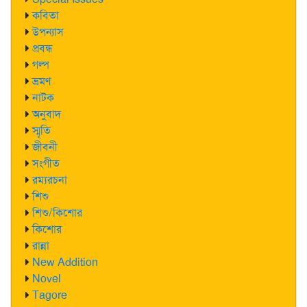
কবিতা
উপন্যাস
প্রবন্ধ
গল্প
ভ্রমণ
নাটক
অনুবাদ
স্মৃতি
জীবনী
সংগীত
রম্যরচনা
শিশু
শিশু/কিশোর
কিশোর
রান্না
New Addition
Novel
Tagore