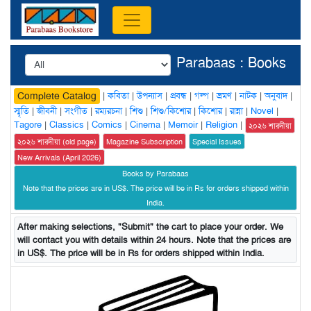
Parabaas : Books
|
কবিতা
|
উপন্যাস
|
প্রবন্ধ
|
গল্প
|
ভ্রমণ
|
নাটক
|
অনুবাদ
|
Complete Catalog
স্মৃতি
|
জীবনী
|
সংগীত
|
রম্যরচনা
|
শিশু
|
শিশু/কিশোর
|
কিশোর
|
রান্না
|
Novel
|
Tagore
|
Classics
|
Comics
|
Cinema
|
Memoir
|
Religion
|
২০২৬ শারদীয়া
২০২৬ শারদীয়া (old page)
Magazine Subscription
Special Issues
New Arrivals (April 2026)
Books by Parabaas
Note that the prices are in US$. The price will be in Rs for orders shipped within
India.
After making selections, "Submit" the cart to place your order. We
will contact you with details within 24 hours. Note that the prices are
in US$. The price will be in Rs for orders shipped within India.