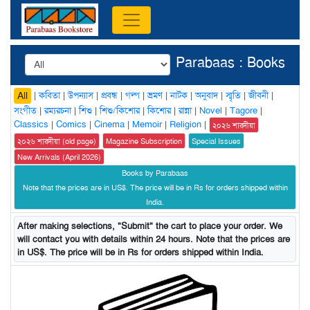
Parabaas : Books
|
কবিতা
|
উপন্যাস
|
প্রবন্ধ
|
গল্প
|
ভ্রমণ
|
নাটক
|
অনুবাদ
|
স্মৃতি
|
জীবনী
|
All
সংগীত
|
রম্যরচনা
|
শিশু
|
শিশু/কিশোর
|
কিশোর
|
রান্না
|
Novel
|
Tagore
|
Classics
|
Comics
|
Cinema
|
Memoir
|
Religion
|
২০২৬ শারদীয়া
২০২৬ শারদীয়া (old page)
Magazine Subscription
Special Issues
New Arrivals (April 2026)
Books by Parabaas
Note that the prices are in US$. The price will be in Rs for orders shipped within
India.
After making selections, "Submit" the cart to place your order. We
will contact you with details within 24 hours. Note that the prices are
in US$. The price will be in Rs for orders shipped within India.