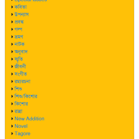
কবিতা
উপন্যাস
প্রবন্ধ
গল্প
ভ্রমণ
নাটক
অনুবাদ
স্মৃতি
জীবনী
সংগীত
রম্যরচনা
শিশু
শিশু/কিশোর
কিশোর
রান্না
New Addition
Novel
Tagore