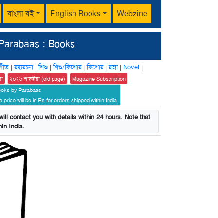
বাংলা বই
English Books
Webzine
Parabaas : Books
গীত
|
রম্যরচনা
|
শিশু
|
শিশু/কিশোর
|
কিশোর
|
রান্না
|
Novel
|
য়া
২০২৬ শারদীয়া (old page)
Magazine Subscription
ooks by Parabaas
 price will be in Rs for orders shipped within India.
ill contact you with details within 24 hours. Note that
in India.