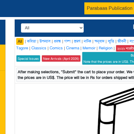
Parabaas Publication
|
কবিতা
|
উপন্যাস
|
প্রবন্ধ
|
গল্প
|
ভ্রমণ
|
নাটক
|
অনুবাদ
|
স্মৃতি
|
জীবনী
|
সং
All
Tagore
|
Classics
|
Comics
|
Cinema
|
Memoir
|
Religion
|
২০২৬ শারদী
B
Special Issues
New Arrivals (April 2026)
Note that the prices are in US$. The
After making selections, "Submit" the cart to place your order. We w
the prices are in US$. The price will be in Rs for orders shipped with