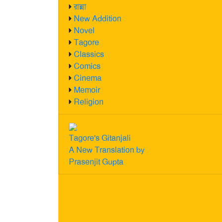
রান্না
New Addition
Novel
Tagore
Classics
Comics
Cinema
Memoir
Religion
Tagore's Gitanjali
A New Translation by
Prasenjit Gupta