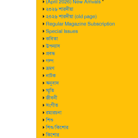
(April 2026) New Arrivals
*
২০২৬ শারদীয়া
২০২৬ শারদীয়া (old page)
Regular Magazine Subscription
Special Issues
কবিতা
উপন্যাস
প্রবন্ধ
গল্প
ভ্রমণ
নাটক
অনুবাদ
স্মৃতি
জীবনী
সংগীত
রম্যরচনা
শিশু
শিশু/কিশোর
কিশোর