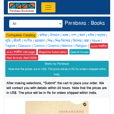
Parabaas : Books
|
কবিতা
|
উপন্যাস
|
প্রবন্ধ
|
গল্প
|
ভ্রমণ
|
নাটক
|
অনুবাদ
|
Complete Catalog
স্মৃতি
|
জীবনী
|
সংগীত
|
রম্যরচনা
|
শিশু
|
শিশু/কিশোর
|
কিশোর
|
রান্না
|
Novel
|
Tagore
|
Classics
|
Comics
|
Cinema
|
Memoir
|
Religion
|
২০২৬ শারদীয়া
২০২৬ শারদীয়া (old page)
Magazine Subscription
Special Issues
New Arrivals (April 2026)
Books by Parabaas
Note that the prices are in US$. The price will be in Rs for orders shipped within
India.
After making selections, "Submit" the cart to place your order. We
will contact you with details within 24 hours. Note that the prices are
in US$. The price will be in Rs for orders shipped within India.