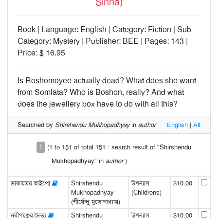
Sinha)
Book | Language: English | Category: Fiction | Sub
Category: Mystery | Publisher: BEE | Pages: 143 |
Price: $ 16.95
Is Roshomoyee actually dead? What does she want
from Somlata? Who is Boshon, really? And what
does the jewellery box have to do with all this?
Searched by
Shirshendu Mukhopadhyay
in
author
English
|
All
1
(1 to 151 of total 151 : search result of "Shirshendu
Mukhopadhyay" in
author
)
ডাকাতের ভাইপো
Shirshendu
উপন্যাস
$10.00
Mukhopadhyay
(Childrens)
(শীর্ষেন্দু মুখোপাধ্যায়)
নবীগঞ্জের দৈত্য
Shirshendu
উপন্যাস
$10.00