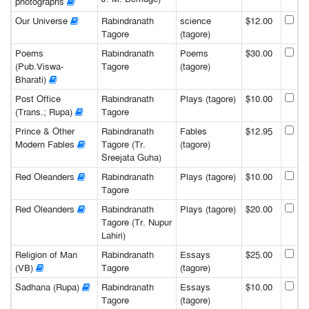
photographs
Our Universe
Rabindranath
science
$12.00
Tagore
(tagore)
Poems
Rabindranath
Poems
$30.00
(Pub.Viswa-
Tagore
(tagore)
Bharati)
Post Office
Rabindranath
Plays (tagore)
$10.00
(Trans.; Rupa)
Tagore
Prince & Other
Rabindranath
Fables
$12.95
Modern Fables
Tagore (Tr.
(tagore)
Sreejata Guha)
Red Oleanders
Rabindranath
Plays (tagore)
$10.00
Tagore
Red Oleanders
Rabindranath
Plays (tagore)
$20.00
Tagore (Tr. Nupur
Lahiri)
Religion of Man
Rabindranath
Essays
$25.00
(VB)
Tagore
(tagore)
Sadhana (Rupa)
Rabindranath
Essays
$10.00
Tagore
(tagore)