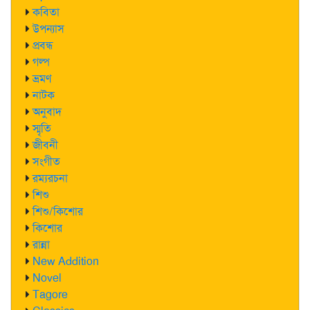
কবিতা
উপন্যাস
প্রবন্ধ
গল্প
ভ্রমণ
নাটক
অনুবাদ
স্মৃতি
জীবনী
সংগীত
রম্যরচনা
শিশু
শিশু/কিশোর
কিশোর
রান্না
New Addition
Novel
Tagore