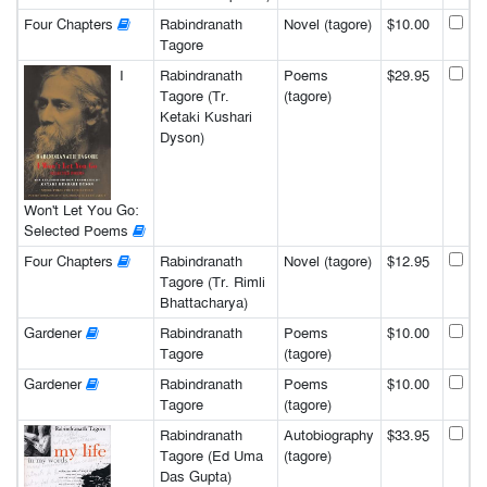
Four Chapters
Rabindranath
Novel (tagore)
$10.00
Tagore
I
Rabindranath
Poems
$29.95
Tagore (Tr.
(tagore)
Ketaki Kushari
Dyson)
Won't Let You Go:
Selected Poems
Four Chapters
Rabindranath
Novel (tagore)
$12.95
Tagore (Tr. Rimli
Bhattacharya)
Gardener
Rabindranath
Poems
$10.00
Tagore
(tagore)
Gardener
Rabindranath
Poems
$10.00
Tagore
(tagore)
Rabindranath
Autobiography
$33.95
Tagore (Ed Uma
(tagore)
Das Gupta)