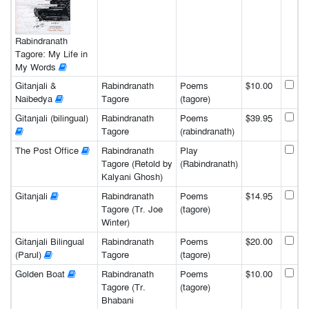
Rabindranath
Tagore: My Life in
My Words
Gitanjali &
Rabindranath
Poems
$10.00
Naibedya
Tagore
(tagore)
Gitanjali (bilingual)
Rabindranath
Poems
$39.95
Tagore
(rabindranath)
The Post Office
Rabindranath
Play
Tagore (Retold by
(Rabindranath)
Kalyani Ghosh)
Gitanjali
Rabindranath
Poems
$14.95
Tagore (Tr. Joe
(tagore)
Winter)
Gitanjali Bilingual
Rabindranath
Poems
$20.00
(Parul)
Tagore
(tagore)
Golden Boat
Rabindranath
Poems
$10.00
Tagore (Tr.
(tagore)
Bhabani