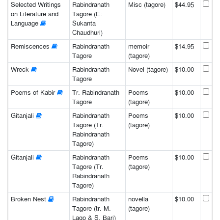
Selected Writings
Rabindranath
Misc (tagore)
$44.95
on Literature and
Tagore (E:
Language
Sukanta
Chaudhuri)
Remiscences
Rabindranath
memoir
$14.95
Tagore
(tagore)
Wreck
Rabindranath
Novel (tagore)
$10.00
Tagore
Poems of Kabir
Tr. Rabindranath
Poems
$10.00
Tagore
(tagore)
Gitanjali
Rabindranath
Poems
$10.00
Tagore (Tr.
(tagore)
Rabindranath
Tagore)
Gitanjali
Rabindranath
Poems
$10.00
Tagore (Tr.
(tagore)
Rabindranath
Tagore)
Broken Nest
Rabindranath
novella
$10.00
Tagore (tr. M.
(tagore)
Lago & S. Bari)