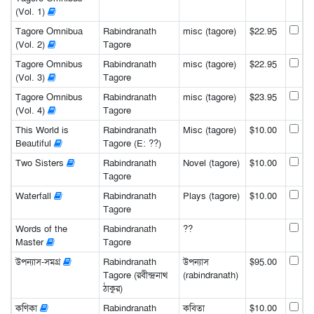
(Vol. 1)
Tagore Omnibua
Rabindranath
misc (tagore)
$22.95
(Vol. 2)
Tagore
Tagore Omnibus
Rabindranath
misc (tagore)
$22.95
(Vol. 3)
Tagore
Tagore Omnibus
Rabindranath
misc (tagore)
$23.95
(Vol. 4)
Tagore
This World is
Rabindranath
Misc (tagore)
$10.00
Beautiful
Tagore (E: ??)
Two Sisters
Rabindranath
Novel (tagore)
$10.00
Tagore
Waterfall
Rabindranath
Plays (tagore)
$10.00
Tagore
Words of the
Rabindranath
??
Master
Tagore
উপন্যাস-সমগ্র
Rabindranath
উপন্যাস
$95.00
Tagore (রবীন্দ্রনাথ
(rabindranath)
ঠাকুর)
কণিকা
Rabindranath
কবিতা
$10.00