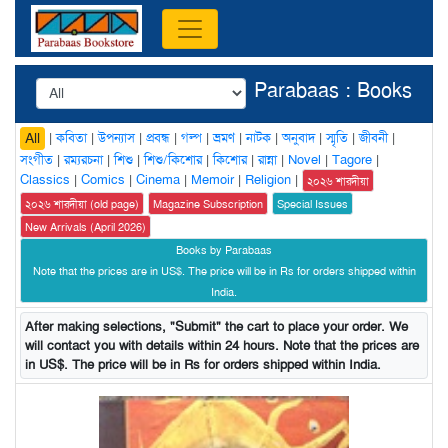
Parabaas : Books
|
কবিতা
|
উপন্যাস
|
প্রবন্ধ
|
গল্প
|
ভ্রমণ
|
নাটক
|
অনুবাদ
|
স্মৃতি
|
জীবনী
|
All
সংগীত
|
রম্যরচনা
|
শিশু
|
শিশু/কিশোর
|
কিশোর
|
রান্না
|
Novel
|
Tagore
|
Classics
|
Comics
|
Cinema
|
Memoir
|
Religion
|
২০২৬ শারদীয়া
২০২৬ শারদীয়া (old page)
Magazine Subscription
Special Issues
New Arrivals (April 2026)
Books by Parabaas
Note that the prices are in US$. The price will be in Rs for orders shipped within
India.
After making selections, "Submit" the cart to place your order. We
will contact you with details within 24 hours. Note that the prices are
in US$. The price will be in Rs for orders shipped within India.