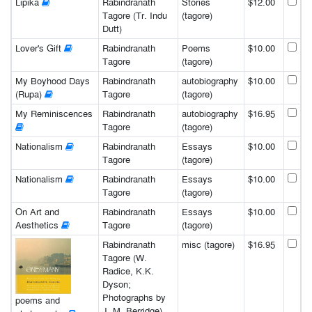
Lipika
Rabindranath
Stories
$12.00
Tagore (Tr. Indu
(tagore)
Dutt)
Lover's Gift
Rabindranath
Poems
$10.00
Tagore
(tagore)
My Boyhood Days
Rabindranath
autobiography
$10.00
(Rupa)
Tagore
(tagore)
My Reminiscences
Rabindranath
autobiography
$16.95
Tagore
(tagore)
Nationalism
Rabindranath
Essays
$10.00
Tagore
(tagore)
Nationalism
Rabindranath
Essays
$10.00
Tagore
(tagore)
On Art and
Rabindranath
Essays
$10.00
Aesthetics
Tagore
(tagore)
Rabindranath
misc (tagore)
$16.95
Tagore (W.
Radice, K.K.
Dyson;
Photographs by
poems and
J. M. Berridge)