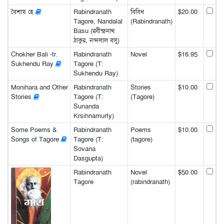
বৈশাখ হে
Rabindranath
বিবিধ
$20.00
Tagore, Nandalal
(Rabindranath)
Basu (রবীন্দ্রনাথ
ঠাকুর, নন্দলাল বসু)
Chokher Bali -tr.
Rabindranath
Novel
$16.95
Sukhendu Ray
Tagore (T:
Sukhendu Ray)
Monihara and Other
Rabindranath
Stories
$10.00
Stories
Tagore (T:
(Tagore)
Sunanda
Krsihnamurty)
Some Poems &
Rabindranath
Poems
$10.00
Songs of Tagore
Tagore (T:
(tagore)
Sovana
Dasgupta)
Rabindranath
Novel
$50.00
Tagore
(rabindranath)