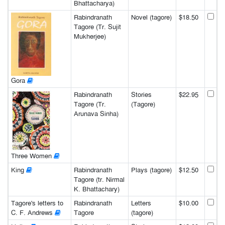
Bhattacharya)
Rabindranath
Novel (tagore)
$18.50
Tagore (Tr. Sujit
Mukherjee)
Gora
Rabindranath
Stories
$22.95
Tagore (Tr.
(Tagore)
Arunava Sinha)
Three Women
King
Rabindranath
Plays (tagore)
$12.50
Tagore (tr. Nirmal
K. Bhattachary)
Tagore's letters to
Rabindranath
Letters
$10.00
C. F. Andrews
Tagore
(tagore)