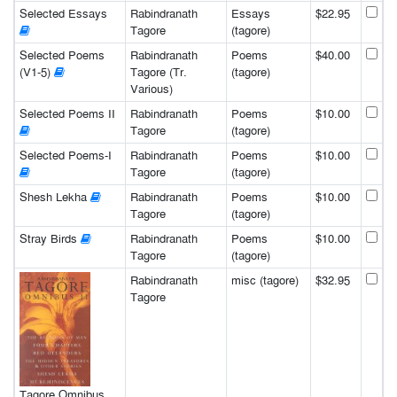
Selected Essays
Rabindranath
Essays
$22.95
Tagore
(tagore)
Selected Poems
Rabindranath
Poems
$40.00
(V1-5)
Tagore (Tr.
(tagore)
Various)
Selected Poems II
Rabindranath
Poems
$10.00
Tagore
(tagore)
Selected Poems-I
Rabindranath
Poems
$10.00
Tagore
(tagore)
Shesh Lekha
Rabindranath
Poems
$10.00
Tagore
(tagore)
Stray Birds
Rabindranath
Poems
$10.00
Tagore
(tagore)
Rabindranath
misc (tagore)
$32.95
Tagore
Tagore Omnibus