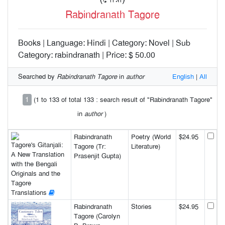
Rabindranath Tagore
Books | Language: Hindi | Category: Novel | Sub
Category: rabindranath | Price: $ 50.00
Searched by
Rabindranath Tagore
in
author
English
|
All
1
(1 to 133 of total 133 : search result of "Rabindranath Tagore"
in
author
)
Rabindranath
Poetry (World
$24.95
Tagore's Gitanjali:
Tagore (Tr:
Literature)
A New Translation
Prasenjit Gupta)
with the Bengali
Originals and the
Tagore
Translations
Rabindranath
Stories
$24.95
Tagore (Carolyn