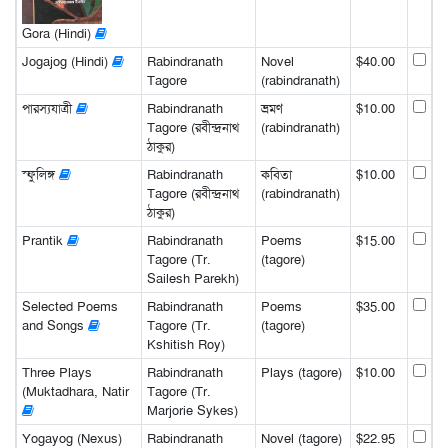
Gora (Hindi)
Jogajog (Hindi)
Rabindranath
Novel
$40.00
Tagore
(rabindranath)
পারস্যযাত্রী
Rabindranath
ভ্রমণ
$10.00
Tagore (রবীন্দ্রনাথ
(rabindranath)
ঠাকুর)
স্ফুলিঙ্গ
Rabindranath
কবিতা
$10.00
Tagore (রবীন্দ্রনাথ
(rabindranath)
ঠাকুর)
Prantik
Rabindranath
Poems
$15.00
Tagore (Tr.
(tagore)
Sailesh Parekh)
Selected Poems
Rabindranath
Poems
$35.00
and Songs
Tagore (Tr.
(tagore)
Kshitish Roy)
Three Plays
Rabindranath
Plays (tagore)
$10.00
(Muktadhara, Natir
Tagore (Tr.
Marjorie Sykes)
Yogayog (Nexus)
Rabindranath
Novel (tagore)
$22.95