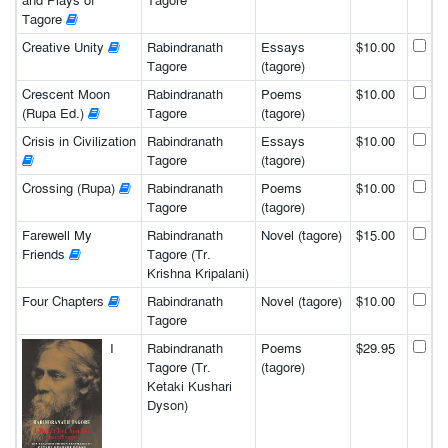
and Plays of
Tagore
Tagore
Creative Unity
Rabindranath
Essays
$10.00
Tagore
(tagore)
Crescent Moon
Rabindranath
Poems
$10.00
(Rupa Ed.)
Tagore
(tagore)
Crisis in Civilization
Rabindranath
Essays
$10.00
Tagore
(tagore)
Crossing (Rupa)
Rabindranath
Poems
$10.00
Tagore
(tagore)
Farewell My
Rabindranath
Novel (tagore)
$15.00
Friends
Tagore (Tr.
Krishna Kripalani)
Four Chapters
Rabindranath
Novel (tagore)
$10.00
Tagore
I
Rabindranath
Poems
$29.95
Tagore (Tr.
(tagore)
Ketaki Kushari
Dyson)