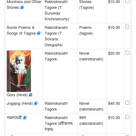
Monihara and Other
Rabindranath
Stories
$10.00
Stories
Tagore (T:
(Tagore)
Sunanda
Krsihnamurty)
Some Poems &
Rabindranath
Poems
$10.00
Songs of Tagore
Tagore (T:
(tagore)
Sovana
Dasgupta)
Rabindranath
Novel
$50.00
Tagore
(rabindranath)
Gora (Hindi)
Jogajog (Hindi)
Rabindranath
Novel
$40.00
Tagore
(rabindranath)
পারস্যযাত্রী
Rabindranath
ভ্রমণ
$10.00
Tagore (রবীন্দ্রনাথ
(rabindranath)
ঠাকুর)