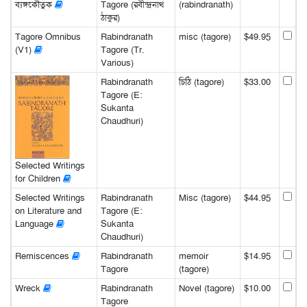
ব্যঙ্গকৌতুক
Tagore (রবীন্দ্রনাথ
(rabindranath)
ঠাকুর)
Tagore Omnibus
Rabindranath
misc (tagore)
$49.95
(V1)
Tagore (Tr.
Various)
Rabindranath
চিঠি (tagore)
$33.00
Tagore (E:
Sukanta
Chaudhuri)
Selected Writings
for Children
Selected Writings
Rabindranath
Misc (tagore)
$44.95
on Literature and
Tagore (E:
Language
Sukanta
Chaudhuri)
Remiscences
Rabindranath
memoir
$14.95
Tagore
(tagore)
Wreck
Rabindranath
Novel (tagore)
$10.00
Tagore