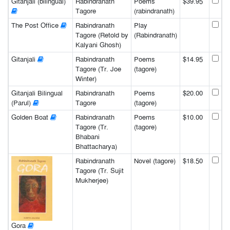
Gitanjali (bilingual)
Rabindranath
Poems
$39.95
Tagore
(rabindranath)
The Post Office
Rabindranath
Play
Tagore (Retold by
(Rabindranath)
Kalyani Ghosh)
Gitanjali
Rabindranath
Poems
$14.95
Tagore (Tr. Joe
(tagore)
Winter)
Gitanjali Bilingual
Rabindranath
Poems
$20.00
(Parul)
Tagore
(tagore)
Golden Boat
Rabindranath
Poems
$10.00
Tagore (Tr.
(tagore)
Bhabani
Bhattacharya)
Rabindranath
Novel (tagore)
$18.50
Tagore (Tr. Sujit
Mukherjee)
Gora