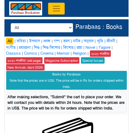
Parabaas : Books
|
কবিতা
|
উপন্যাস
|
প্রবন্ধ
|
গল্প
|
ভ্রমণ
|
নাটক
|
অনুবাদ
|
স্মৃতি
|
জীবনী
|
All
সংগীত
|
রম্যরচনা
|
শিশু
|
শিশু/কিশোর
|
কিশোর
|
রান্না
|
Novel
|
Tagore
|
Classics
|
Comics
|
Cinema
|
Memoir
|
Religion
|
২০২৬ শারদীয়া
২০২৬ শারদীয়া (old page)
Magazine Subscription
Special Issues
New Arrivals (April 2026)
Books by Parabaas
Note that the prices are in US$. The price will be in Rs for orders shipped within
India.
After making selections, "Submit" the cart to place your order. We
will contact you with details within 24 hours. Note that the prices are
in US$. The price will be in Rs for orders shipped within India.