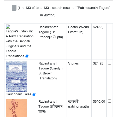
1
(1 to 133 of total 133 : search result of "Rabindranath Tagore"
in
author
)
Rabindranath
Poetry (World
$24.95
Tagore's Gitanjali:
Tagore (Tr:
Literature)
A New Translation
Prasenjit Gupta)
with the Bengali
Originals and the
Tagore
Translations
Rabindranath
Stories
$24.95
Tagore (Carolyn
B. Brown
(Translator))
Cautionary Tales
Rabindranath
রচনাবলী
$650.00
Tagore (রবীন্দ্রনাথ
(rabindranath)
ঠাকুর)