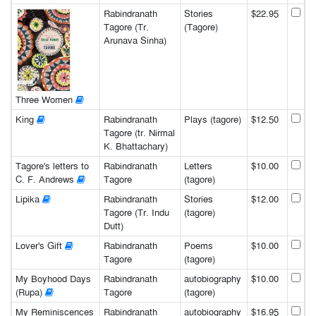
Rabindranath
Stories
$22.95
Tagore (Tr.
(Tagore)
Arunava Sinha)
Three Women
King
Rabindranath
Plays (tagore)
$12.50
Tagore (tr. Nirmal
K. Bhattachary)
Tagore's letters to
Rabindranath
Letters
$10.00
C. F. Andrews
Tagore
(tagore)
Lipika
Rabindranath
Stories
$12.00
Tagore (Tr. Indu
(tagore)
Dutt)
Lover's Gift
Rabindranath
Poems
$10.00
Tagore
(tagore)
My Boyhood Days
Rabindranath
autobiography
$10.00
(Rupa)
Tagore
(tagore)
My Reminiscences
Rabindranath
autobiography
$16.95