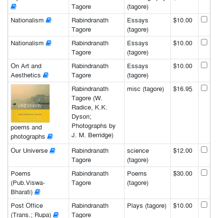
Tagore
(tagore)
Nationalism
Rabindranath
Essays
$10.00
Tagore
(tagore)
Nationalism
Rabindranath
Essays
$10.00
Tagore
(tagore)
On Art and
Rabindranath
Essays
$10.00
Aesthetics
Tagore
(tagore)
Rabindranath
misc (tagore)
$16.95
Tagore (W.
Radice, K.K.
Dyson;
Photographs by
poems and
J. M. Berridge)
photographs
Our Universe
Rabindranath
science
$12.00
Tagore
(tagore)
Poems
Rabindranath
Poems
$30.00
(Pub.Viswa-
Tagore
(tagore)
Bharati)
Post Office
Rabindranath
Plays (tagore)
$10.00
(Trans.; Rupa)
Tagore