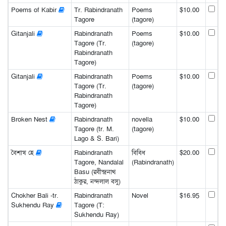
Poems of Kabir
Tr. Rabindranath
Poems
$10.00
Tagore
(tagore)
Gitanjali
Rabindranath
Poems
$10.00
Tagore (Tr.
(tagore)
Rabindranath
Tagore)
Gitanjali
Rabindranath
Poems
$10.00
Tagore (Tr.
(tagore)
Rabindranath
Tagore)
Broken Nest
Rabindranath
novella
$10.00
Tagore (tr. M.
(tagore)
Lago & S. Bari)
বৈশাখ হে
Rabindranath
বিবিধ
$20.00
Tagore, Nandalal
(Rabindranath)
Basu (রবীন্দ্রনাথ
ঠাকুর, নন্দলাল বসু)
Chokher Bali -tr.
Rabindranath
Novel
$16.95
Sukhendu Ray
Tagore (T:
Sukhendu Ray)