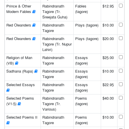
Prince & Other
Rabindranath
Fables
$12.95
Modern Fables
Tagore (Tr.
(tagore)
Sreejata Guha)
Red Oleanders
Rabindranath
Plays (tagore)
$10.00
Tagore
Red Oleanders
Rabindranath
Plays (tagore)
$20.00
Tagore (Tr. Nupur
Lahiri)
Religion of Man
Rabindranath
Essays
$25.00
(VB)
Tagore
(tagore)
Sadhana (Rupa)
Rabindranath
Essays
$10.00
Tagore
(tagore)
Selected Essays
Rabindranath
Essays
$22.95
Tagore
(tagore)
Selected Poems
Rabindranath
Poems
$40.00
(V1-5)
Tagore (Tr.
(tagore)
Various)
Selected Poems II
Rabindranath
Poems
$10.00
Tagore
(tagore)