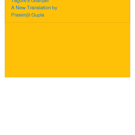
Tagore's Gitanjali
A New Translation by
Prasenjit Gupta