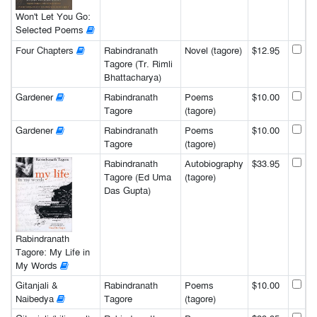
Won't Let You Go:
Selected Poems
Four Chapters
Rabindranath
Novel (tagore)
$12.95
Tagore (Tr. Rimli
Bhattacharya)
Gardener
Rabindranath
Poems
$10.00
Tagore
(tagore)
Gardener
Rabindranath
Poems
$10.00
Tagore
(tagore)
Rabindranath
Autobiography
$33.95
Tagore (Ed Uma
(tagore)
Das Gupta)
Rabindranath
Tagore: My Life in
My Words
Gitanjali &
Rabindranath
Poems
$10.00
Naibedya
Tagore
(tagore)