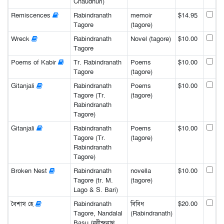
Chaudhuri)
Remiscences
Rabindranath
memoir
$14.95
Tagore
(tagore)
Wreck
Rabindranath
Novel (tagore)
$10.00
Tagore
Poems of Kabir
Tr. Rabindranath
Poems
$10.00
Tagore
(tagore)
Gitanjali
Rabindranath
Poems
$10.00
Tagore (Tr.
(tagore)
Rabindranath
Tagore)
Gitanjali
Rabindranath
Poems
$10.00
Tagore (Tr.
(tagore)
Rabindranath
Tagore)
Broken Nest
Rabindranath
novella
$10.00
Tagore (tr. M.
(tagore)
Lago & S. Bari)
বৈশাখ হে
Rabindranath
বিবিধ
$20.00
Tagore, Nandalal
(Rabindranath)
Basu (রবীন্দ্রনাথ