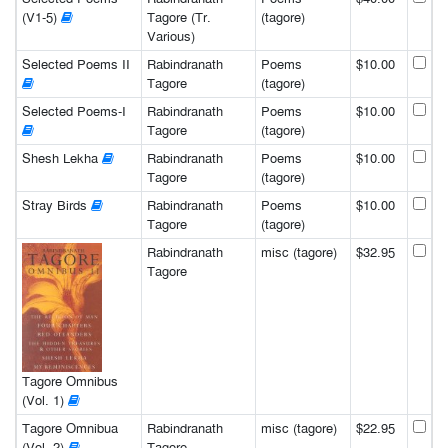
(V1-5)
Tagore (Tr.
(tagore)
Various)
Selected Poems II
Rabindranath
Poems
$10.00
Tagore
(tagore)
Selected Poems-I
Rabindranath
Poems
$10.00
Tagore
(tagore)
Shesh Lekha
Rabindranath
Poems
$10.00
Tagore
(tagore)
Stray Birds
Rabindranath
Poems
$10.00
Tagore
(tagore)
Rabindranath
misc (tagore)
$32.95
Tagore
Tagore Omnibus
(Vol. 1)
Tagore Omnibua
Rabindranath
misc (tagore)
$22.95
(Vol. 2)
Tagore