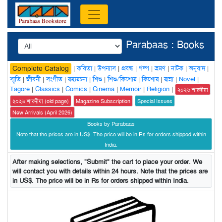
Parabaas : Books
|
কবিতা
|
উপন্যাস
|
প্রবন্ধ
|
গল্প
|
ভ্রমণ
|
নাটক
|
অনুবাদ
|
Complete Catalog
স্মৃতি
|
জীবনী
|
সংগীত
|
রম্যরচনা
|
শিশু
|
শিশু/কিশোর
|
কিশোর
|
রান্না
|
Novel
|
Tagore
|
Classics
|
Comics
|
Cinema
|
Memoir
|
Religion
|
২০২৬ শারদীয়া
২০২৬ শারদীয়া (old page)
Magazine Subscription
Special Issues
New Arrivals (April 2026)
Books by Parabaas
Note that the prices are in US$. The price will be in Rs for orders shipped within
India.
After making selections, "Submit" the cart to place your order. We
will contact you with details within 24 hours. Note that the prices are
in US$. The price will be in Rs for orders shipped within India.