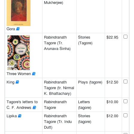
Mukherjee)
Gora
Rabindranath
Stories
$22.95
Tagore (Tr.
(Tagore)
Arunava Sinha)
Three Women
King
Rabindranath
Plays (tagore)
$12.50
Tagore (tr. Nirmal
K. Bhattachary)
Tagore's letters to
Rabindranath
Letters
$10.00
C. F. Andrews
Tagore
(tagore)
Lipika
Rabindranath
Stories
$12.00
Tagore (Tr. Indu
(tagore)
Dutt)