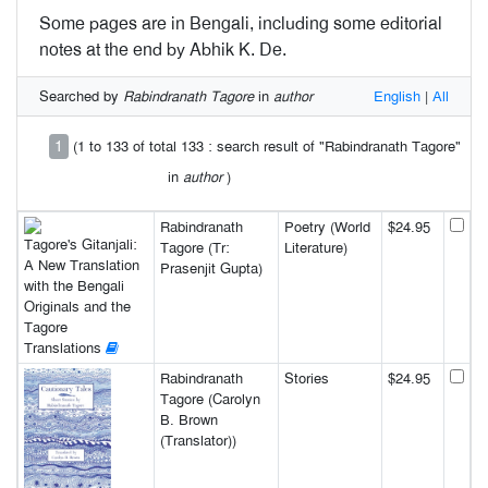
Some pages are in Bengali, including some editorial
notes at the end by Abhik K. De.
Searched by
Rabindranath Tagore
in
author
English
|
All
1
(1 to 133 of total 133 : search result of "Rabindranath Tagore"
in
author
)
Rabindranath
Poetry (World
$24.95
Tagore's Gitanjali:
Tagore (Tr:
Literature)
A New Translation
Prasenjit Gupta)
with the Bengali
Originals and the
Tagore
Translations
Rabindranath
Stories
$24.95
Tagore (Carolyn
B. Brown
(Translator))