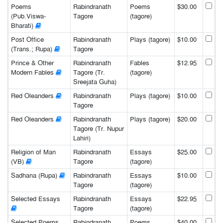
Poems
Rabindranath
Poems
$30.00
(Pub.Viswa-
Tagore
(tagore)
Bharati)
Post Office
Rabindranath
Plays (tagore)
$10.00
(Trans.; Rupa)
Tagore
Prince & Other
Rabindranath
Fables
$12.95
Modern Fables
Tagore (Tr.
(tagore)
Sreejata Guha)
Red Oleanders
Rabindranath
Plays (tagore)
$10.00
Tagore
Red Oleanders
Rabindranath
Plays (tagore)
$20.00
Tagore (Tr. Nupur
Lahiri)
Religion of Man
Rabindranath
Essays
$25.00
(VB)
Tagore
(tagore)
Sadhana (Rupa)
Rabindranath
Essays
$10.00
Tagore
(tagore)
Selected Essays
Rabindranath
Essays
$22.95
Tagore
(tagore)
Selected Poems
Rabindranath
Poems
$40.00