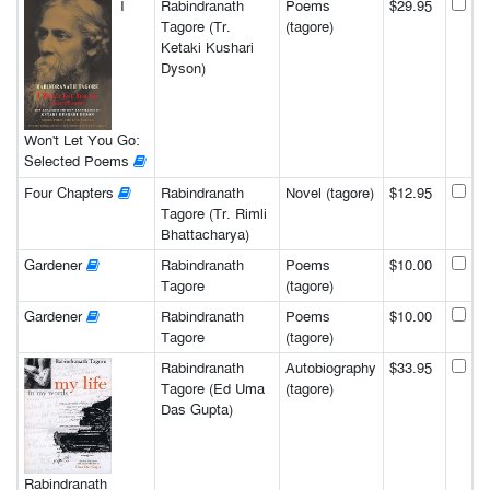
I
Rabindranath
Poems
$29.95
Tagore (Tr.
(tagore)
Ketaki Kushari
Dyson)
Won't Let You Go:
Selected Poems
Four Chapters
Rabindranath
Novel (tagore)
$12.95
Tagore (Tr. Rimli
Bhattacharya)
Gardener
Rabindranath
Poems
$10.00
Tagore
(tagore)
Gardener
Rabindranath
Poems
$10.00
Tagore
(tagore)
Rabindranath
Autobiography
$33.95
Tagore (Ed Uma
(tagore)
Das Gupta)
Rabindranath