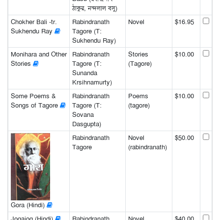
ঠাকুর, নন্দলাল বসু)
Chokher Bali -tr.
Rabindranath
Novel
$16.95
Sukhendu Ray
Tagore (T:
Sukhendu Ray)
Monihara and Other
Rabindranath
Stories
$10.00
Stories
Tagore (T:
(Tagore)
Sunanda
Krsihnamurty)
Some Poems &
Rabindranath
Poems
$10.00
Songs of Tagore
Tagore (T:
(tagore)
Sovana
Dasgupta)
Rabindranath
Novel
$50.00
Tagore
(rabindranath)
Gora (Hindi)
Jogajog (Hindi)
Rabindranath
Novel
$40.00