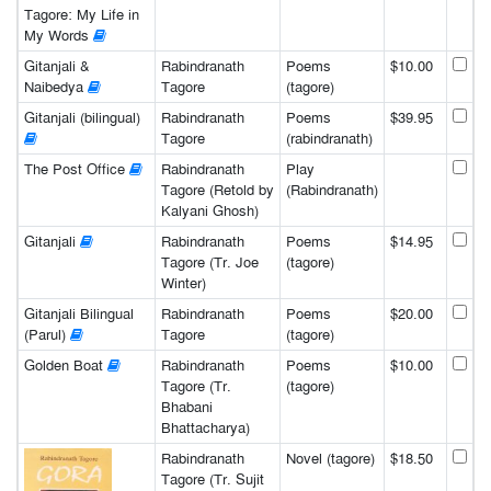
Tagore: My Life in
My Words
Gitanjali &
Rabindranath
Poems
$10.00
Naibedya
Tagore
(tagore)
Gitanjali (bilingual)
Rabindranath
Poems
$39.95
Tagore
(rabindranath)
The Post Office
Rabindranath
Play
Tagore (Retold by
(Rabindranath)
Kalyani Ghosh)
Gitanjali
Rabindranath
Poems
$14.95
Tagore (Tr. Joe
(tagore)
Winter)
Gitanjali Bilingual
Rabindranath
Poems
$20.00
(Parul)
Tagore
(tagore)
Golden Boat
Rabindranath
Poems
$10.00
Tagore (Tr.
(tagore)
Bhabani
Bhattacharya)
Rabindranath
Novel (tagore)
$18.50
Tagore (Tr. Sujit