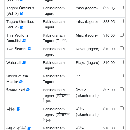
Tagore Omnibus
Rabindranath
misc (tagore)
$22.95
(Vol. 3)
Tagore
Tagore Omnibus
Rabindranath
misc (tagore)
$23.95
(Vol. 4)
Tagore
This World is
Rabindranath
Misc (tagore)
$10.00
Beautiful
Tagore (E: ??)
Two Sisters
Rabindranath
Novel (tagore)
$10.00
Tagore
Waterfall
Rabindranath
Plays (tagore)
$10.00
Tagore
Words of the
Rabindranath
??
Master
Tagore
উপন্যাস-সমগ্র
Rabindranath
উপন্যাস
$95.00
Tagore (রবীন্দ্রনাথ
(rabindranath)
ঠাকুর)
কণিকা
Rabindranath
কবিতা
$10.00
Tagore (রবীন্দ্রনাথ
(rabindranath)
ঠাকুর)
কথা ও কাহিনী
Rabindranath
কবিতা
$10.00