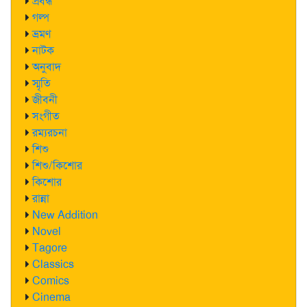
প্রবন্ধ
গল্প
ভ্রমণ
নাটক
অনুবাদ
স্মৃতি
জীবনী
সংগীত
রম্যরচনা
শিশু
শিশু/কিশোর
কিশোর
রান্না
New Addition
Novel
Tagore
Classics
Comics
Cinema