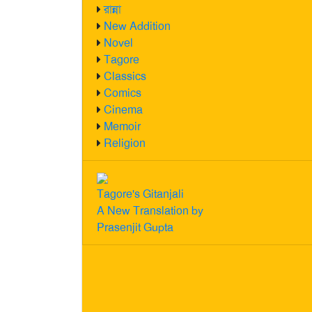
রান্না
New Addition
Novel
Tagore
Classics
Comics
Cinema
Memoir
Religion
Tagore's Gitanjali
A New Translation by
Prasenjit Gupta