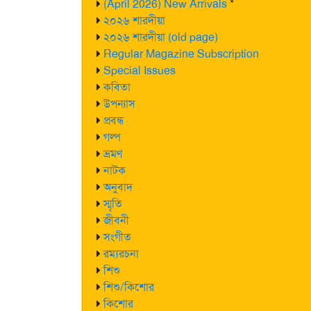
(April 2026) New Arrivals
*
২০২৬ শারদীয়া
২০২৬ শারদীয়া (old page)
Regular Magazine Subscription
Special Issues
কবিতা
উপন্যাস
প্রবন্ধ
গল্প
ভ্রমণ
নাটক
অনুবাদ
স্মৃতি
জীবনী
সংগীত
রম্যরচনা
শিশু
শিশু/কিশোর
কিশোর