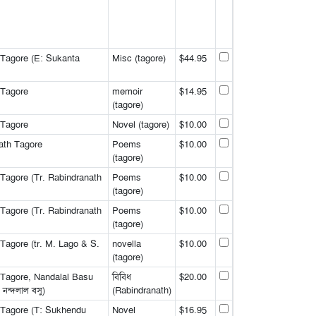
 Tagore (E: Sukanta
Misc (tagore)
$44.95
 Tagore
memoir
$14.95
(tagore)
 Tagore
Novel (tagore)
$10.00
ath Tagore
Poems
$10.00
(tagore)
Tagore (Tr. Rabindranath
Poems
$10.00
(tagore)
Tagore (Tr. Rabindranath
Poems
$10.00
(tagore)
Tagore (tr. M. Lago & S.
novella
$10.00
(tagore)
 Tagore, Nandalal Basu
বিবিধ
$20.00
র, নন্দলাল বসু)
(Rabindranath)
 Tagore (T: Sukhendu
Novel
$16.95