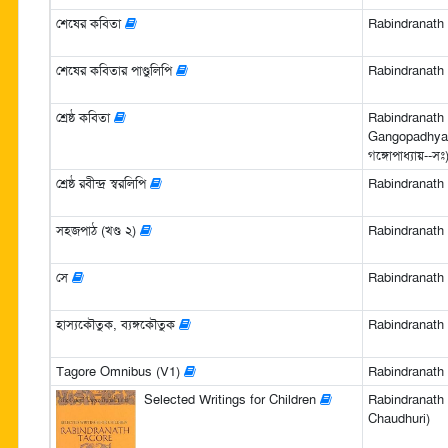
শেষের কবিতা
Rabindranath Ta
শেষের কবিতার পাণ্ডুলিপি
Rabindranath Ta
শ্রেষ্ঠ কবিতা
Rabindranath 
Gangopadhyay) (
গঙ্গোপাধ্যায়--সঃ
শ্রেষ্ঠ রবীন্দ্র স্বরলিপি
Rabindranath 
সহজপাঠ (খণ্ড ২)
Rabindranath Ta
সে
Rabindranath Ta
হাস্যকৌতুক, ব্যঙ্গকৌতুক
Rabindranath Ta
Tagore Omnibus (V1)
Rabindranath 
Selected Writings for Children
Rabindranath
Chaudhuri)