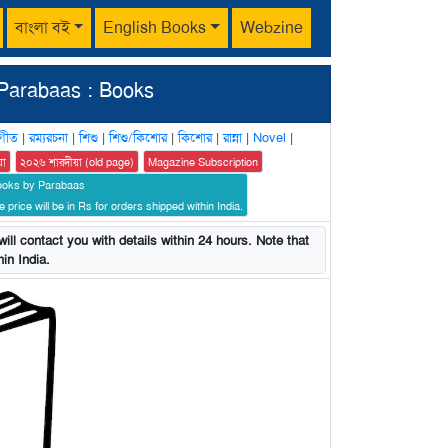
বাংলা বই
English Books
Webzine
Parabaas : Books
গীত
|
রম্যরচনা
|
শিশু
|
শিশু/কিশোর
|
কিশোর
|
রান্না
|
Novel
|
য়া
২০২৬ শারদীয়া (old page)
Magazine Subscription
ooks by Parabaas
 price will be in Rs for orders shipped within India.
ill contact you with details within 24 hours. Note that
in India.