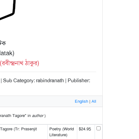
াটক
Natak)
ীন্দ্রনাথ ঠাকুর)
| Sub Category: rabindranath | Publisher:
English
|
All
ndranath Tagore" in
author
)
Tagore (Tr: Prasenjit
Poetry (World
$24.95
Literature)