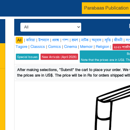
Parabaas Publication
|
কবিতা
|
উপন্যাস
|
প্রবন্ধ
|
গল্প
|
ভ্রমণ
|
নাটক
|
অনুবাদ
|
স্মৃতি
|
জীবনী
|
সং
All
Tagore
|
Classics
|
Comics
|
Cinema
|
Memoir
|
Religion
|
২০২৬ শারদী
B
Special Issues
New Arrivals (April 2026)
Note that the prices are in US$. The
After making selections, "Submit" the cart to place your order. We w
the prices are in US$. The price will be in Rs for orders shipped with