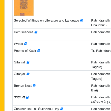
Selected Writings on Literature and Language
Rabindranath
Chaudhuri)
Remiscences
Rabindranath
Wreck
Rabindranath
Poems of Kabir
Tr. Rabindran
Gitanjali
Rabindranath 
Tagore)
Gitanjali
Rabindranath 
Tagore)
Broken Nest
Rabindranath 
Bari)
বৈশাখ হে
Rabindranath
(রবীন্দ্রনাথ ঠাকু
Chokher Bali -tr. Sukhendu Ray
Rabindranath