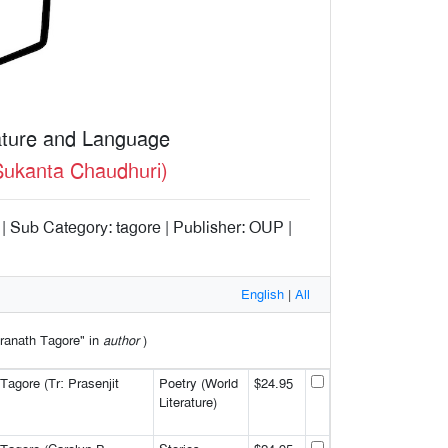
rature and Language
Sukanta Chaudhuri)
| Sub Category: tagore | Publisher: OUP |
English
|
All
ndranath Tagore" in
author
)
Tagore (Tr: Prasenjit
Poetry (World
$24.95
Literature)