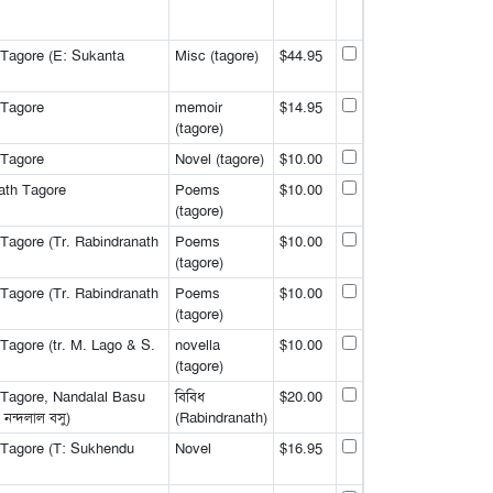
 Tagore (E: Sukanta
Misc (tagore)
$44.95
 Tagore
memoir
$14.95
(tagore)
 Tagore
Novel (tagore)
$10.00
ath Tagore
Poems
$10.00
(tagore)
Tagore (Tr. Rabindranath
Poems
$10.00
(tagore)
Tagore (Tr. Rabindranath
Poems
$10.00
(tagore)
Tagore (tr. M. Lago & S.
novella
$10.00
(tagore)
 Tagore, Nandalal Basu
বিবিধ
$20.00
র, নন্দলাল বসু)
(Rabindranath)
 Tagore (T: Sukhendu
Novel
$16.95