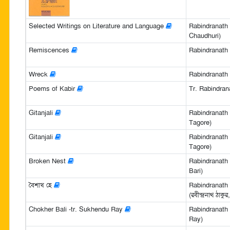
Selected Writings on Literature and Language
Rabindranath
Chaudhuri)
Remiscences
Rabindranath
Wreck
Rabindranath
Poems of Kabir
Tr. Rabindran
Gitanjali
Rabindranath 
Tagore)
Gitanjali
Rabindranath 
Tagore)
Broken Nest
Rabindranath 
Bari)
বৈশাখ হে
Rabindranath
(রবীন্দ্রনাথ ঠাকু
Chokher Bali -tr. Sukhendu Ray
Rabindranath
Ray)