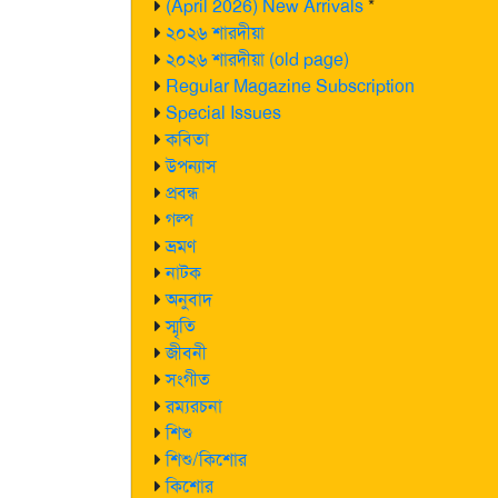
(April 2026) New Arrivals
*
২০২৬ শারদীয়া
২০২৬ শারদীয়া (old page)
Regular Magazine Subscription
Special Issues
কবিতা
উপন্যাস
প্রবন্ধ
গল্প
ভ্রমণ
নাটক
অনুবাদ
স্মৃতি
জীবনী
সংগীত
রম্যরচনা
শিশু
শিশু/কিশোর
কিশোর