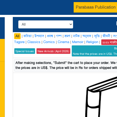
Parabaas Publication
|
কবিতা
|
উপন্যাস
|
প্রবন্ধ
|
গল্প
|
ভ্রমণ
|
নাটক
|
অনুবাদ
|
স্মৃতি
|
জীবনী
|
সং
All
Tagore
|
Classics
|
Comics
|
Cinema
|
Memoir
|
Religion
|
২০২৬ শারদী
B
Special Issues
New Arrivals (April 2026)
Note that the prices are in US$. The
After making selections, "Submit" the cart to place your order. We w
the prices are in US$. The price will be in Rs for orders shipped with