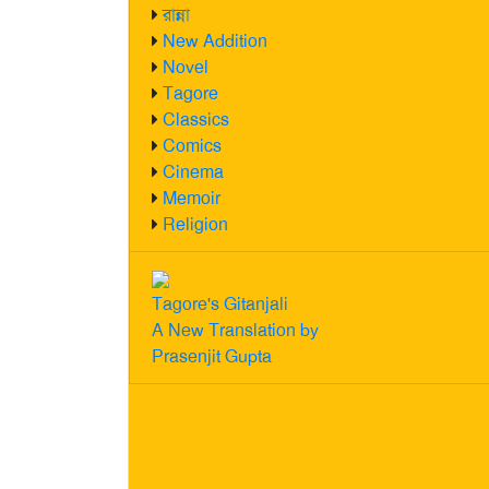
রান্না
New Addition
Novel
Tagore
Classics
Comics
Cinema
Memoir
Religion
Tagore's Gitanjali
A New Translation by
Prasenjit Gupta