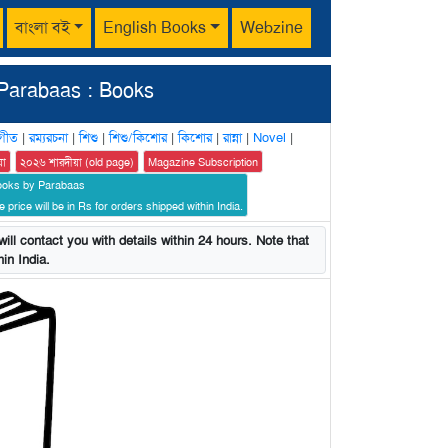
বাংলা বই
English Books
Webzine
Parabaas : Books
গীত
|
রম্যরচনা
|
শিশু
|
শিশু/কিশোর
|
কিশোর
|
রান্না
|
Novel
|
য়া
২০২৬ শারদীয়া (old page)
Magazine Subscription
ooks by Parabaas
 price will be in Rs for orders shipped within India.
ill contact you with details within 24 hours. Note that
in India.