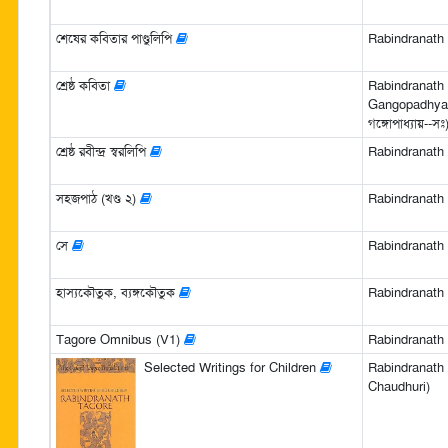
শেষের কবিতার পাণ্ডুলিপি
Rabindranath Ta
শ্রেষ্ঠ কবিতা
Rabindranath 
Gangopadhyay) (
গঙ্গোপাধ্যায়--সঃ
শ্রেষ্ঠ রবীন্দ্র স্বরলিপি
Rabindranath 
সহজপাঠ (খণ্ড ২)
Rabindranath Ta
সে
Rabindranath Ta
হাস্যকৌতুক, ব্যঙ্গকৌতুক
Rabindranath Ta
Tagore Omnibus (V1)
Rabindranath 
Selected Writings for Children
Rabindranath
Chaudhuri)