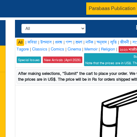
Parabaas Publication
|
কবিতা
|
উপন্যাস
|
প্রবন্ধ
|
গল্প
|
ভ্রমণ
|
নাটক
|
অনুবাদ
|
স্মৃতি
|
জীবনী
|
সং
All
Tagore
|
Classics
|
Comics
|
Cinema
|
Memoir
|
Religion
|
২০২৬ শারদী
B
Special Issues
New Arrivals (April 2026)
Note that the prices are in US$. The
After making selections, "Submit" the cart to place your order. We w
the prices are in US$. The price will be in Rs for orders shipped with