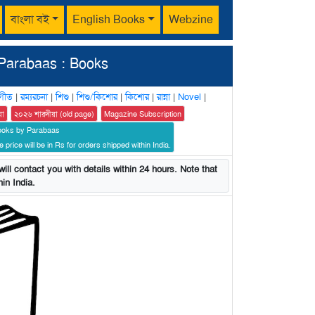
বাংলা বই
English Books
Webzine
Parabaas : Books
গীত
|
রম্যরচনা
|
শিশু
|
শিশু/কিশোর
|
কিশোর
|
রান্না
|
Novel
|
য়া
২০২৬ শারদীয়া (old page)
Magazine Subscription
ooks by Parabaas
 price will be in Rs for orders shipped within India.
ill contact you with details within 24 hours. Note that
in India.