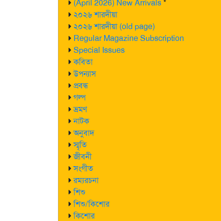
(April 2026) New Arrivals
*
২০২৬ শারদীয়া
২০২৬ শারদীয়া (old page)
Regular Magazine Subscription
Special Issues
কবিতা
উপন্যাস
প্রবন্ধ
গল্প
ভ্রমণ
নাটক
অনুবাদ
স্মৃতি
জীবনী
সংগীত
রম্যরচনা
শিশু
শিশু/কিশোর
কিশোর