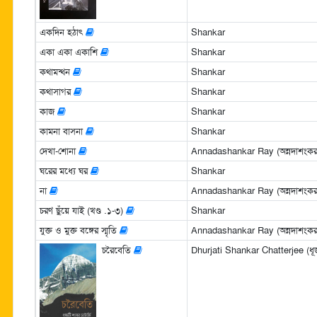
একদিন হঠাৎ
Shankar
একা একা একাশি
Shankar
কথামন্থন
Shankar
কথাসাগর
Shankar
কাজ
Shankar
কামনা বাসনা
Shankar
দেখা-শোনা
Annadashankar Ray (অন্নদাশংকর
ঘরের মধ্যে ঘর
Shankar
না
Annadashankar Ray (অন্নদাশংকর
চরণ ছুঁয়ে যাই (খণ্ড .১-৩)
Shankar
যুক্ত ও মুক্ত বঙ্গের স্মৃতি
Annadashankar Ray (অন্নদাশংকর
চরৈবেতি
Dhurjati Shankar Chatterjee (ধূর্জট