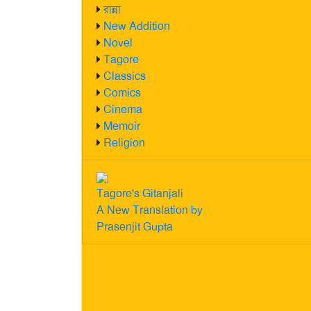
রান্না
New Addition
Novel
Tagore
Classics
Comics
Cinema
Memoir
Religion
Tagore's Gitanjali
A New Translation by
Prasenjit Gupta