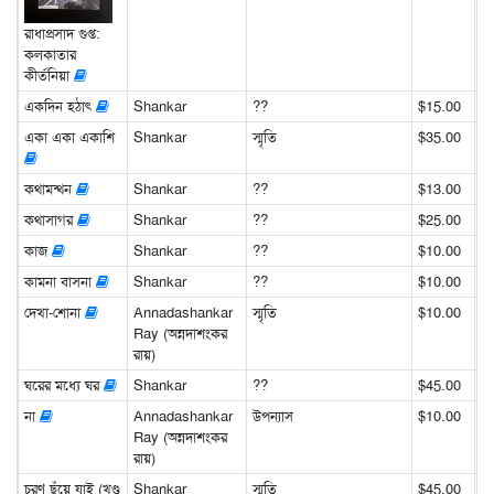
রাধাপ্রসাদ গুপ্ত:
কলকাতার
কীর্তনিয়া
একদিন হঠাৎ
Shankar
??
$15.00
একা একা একাশি
Shankar
স্মৃতি
$35.00
কথামন্থন
Shankar
??
$13.00
কথাসাগর
Shankar
??
$25.00
কাজ
Shankar
??
$10.00
কামনা বাসনা
Shankar
??
$10.00
দেখা-শোনা
Annadashankar
স্মৃতি
$10.00
Ray (অন্নদাশংকর
রায়)
ঘরের মধ্যে ঘর
Shankar
??
$45.00
না
Annadashankar
উপন্যাস
$10.00
Ray (অন্নদাশংকর
রায়)
চরণ ছুঁয়ে যাই (খণ্ড
Shankar
স্মৃতি
$45.00