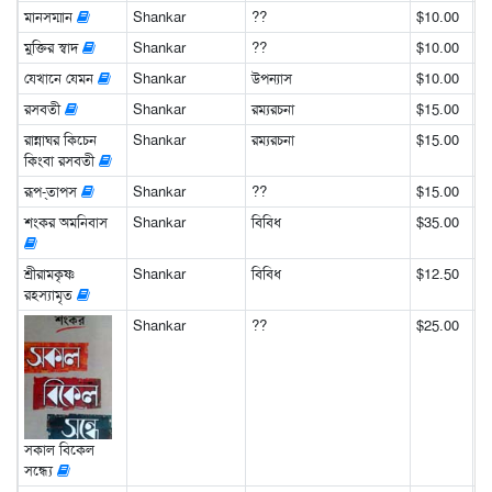
মানসম্মান
Shankar
??
$10.00
মুক্তির স্বাদ
Shankar
??
$10.00
যেখানে যেমন
Shankar
উপন্যাস
$10.00
রসবতী
Shankar
রম্যরচনা
$15.00
রান্নাঘর কিচেন
Shankar
রম্যরচনা
$15.00
কিংবা রসবতী
রূপ-্তাপস
Shankar
??
$15.00
শংকর অমনিবাস
Shankar
বিবিধ
$35.00
শ্রীরামকৃষ্ণ
Shankar
বিবিধ
$12.50
রহস্যামৃত
Shankar
??
$25.00
সকাল বিকেল
সন্ধ্যে