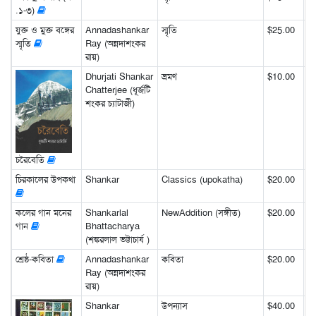
.১-৩)
যুক্ত ও মুক্ত বঙ্গের
Annadashankar
স্মৃতি
$25.00
স্মৃতি
Ray (অন্নদাশংকর
রায়)
Dhurjati Shankar
ভ্রমণ
$10.00
Chatterjee (ধূর্জটি
শংকর চ্যাটার্জী)
চরৈবেতি
চিরকালের উপকথা
Shankar
Classics (upokatha)
$20.00
কলের গান মনের
Shankarlal
NewAddition (সঙ্গীত)
$20.00
গান
Bhattacharya
(শঙ্করলাল ভট্টাচার্য )
শ্রেষ্ঠ-কবিতা
Annadashankar
কবিতা
$20.00
Ray (অন্নদাশংকর
রায়)
Shankar
উপন্যাস
$40.00