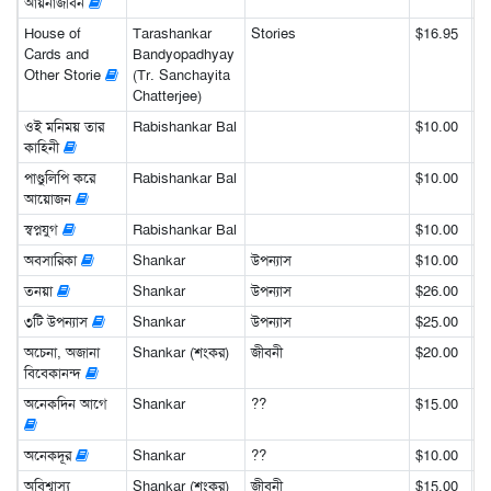
আয়নাজীবন
House of
Tarashankar
Stories
$16.95
Cards and
Bandyopadhyay
Other Storie
(Tr. Sanchayita
Chatterjee)
ওই মনিময় তার
Rabishankar Bal
$10.00
কাহিনী
পাণ্ডুলিপি করে
Rabishankar Bal
$10.00
আয়োজন
স্বপ্নযুগ
Rabishankar Bal
$10.00
অবসারিকা
Shankar
উপন্যাস
$10.00
তনয়া
Shankar
উপন্যাস
$26.00
৩টি উপন্যাস
Shankar
উপন্যাস
$25.00
অচেনা, অজানা
Shankar (শংকর)
জীবনী
$20.00
বিবেকানন্দ
অনেকদিন আগে
Shankar
??
$15.00
অনেকদূর
Shankar
??
$10.00
অবিশ্বাস্য
Shankar (শংকর)
জীবনী
$15.00