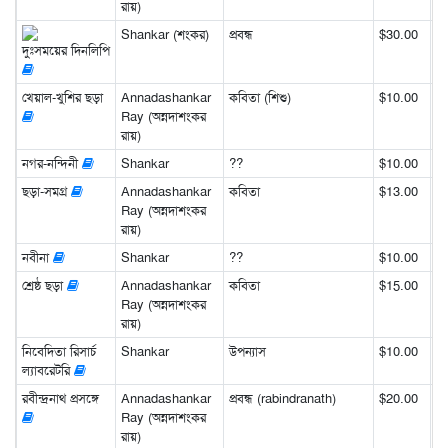
রায়)
Shankar (শংকর)
প্রবন্ধ
$30.00
দুঃসময়ের দিনলিপি
খেয়াল-খুশির ছড়া
Annadashankar
কবিতা (শিশু)
$10.00
Ray (অন্নদাশংকর
রায়)
নগর-নন্দিনী
Shankar
??
$10.00
ছড়া-সমগ্র
Annadashankar
কবিতা
$13.00
Ray (অন্নদাশংকর
রায়)
নবীনা
Shankar
??
$10.00
শ্রেষ্ঠ ছড়া
Annadashankar
কবিতা
$15.00
Ray (অন্নদাশংকর
রায়)
নিবেদিতা রিসার্চ
Shankar
উপন্যাস
$10.00
ল্যাবরেটরি
রবীন্দ্রনাথ প্রসঙ্গে
Annadashankar
প্রবন্ধ (rabindranath)
$20.00
Ray (অন্নদাশংকর
রায়)