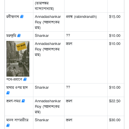
(তারাশঙ্কর
বন্দ্যোপাধ্যায়)
রবীন্দ্রনাথ
Annadashankar
প্রবন্ধ (rabindranath)
$15.00
Roy (অন্নদাশংকর
রায়)
মরুভূমি
Shankar
??
$10.00
Annadashankar
ভ্রমণ
$10.00
Roy (অন্নদাশংকর
রায়)
পথে-প্রবাসে
মাথার ওপর ছাদ
Shankar
??
$10.00
ভ্রমণ-সমগ্র
Annadashankar
ভ্রমণ
$22.50
Roy (অন্নদাশংকর
রায়)
মানব সাগরতীরে
Shankar
ভ্রমণ
$30.00