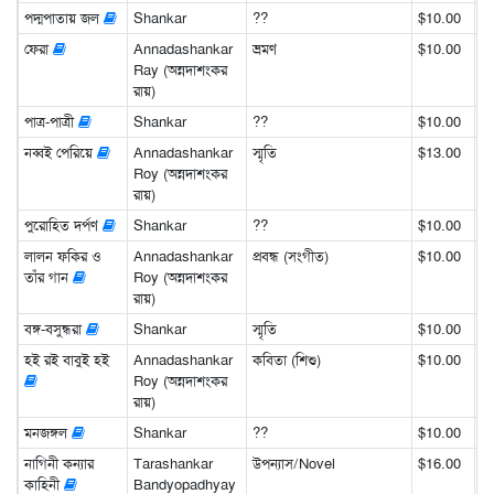
পদ্মপাতায় জল
Shankar
??
$10.00
ফেরা
Annadashankar
ভ্রমণ
$10.00
Ray (অন্নদাশংকর
রায়)
পাত্র-পাত্রী
Shankar
??
$10.00
নব্বই পেরিয়ে
Annadashankar
স্মৃতি
$13.00
Roy (অন্নদাশংকর
রায়)
পুরোহিত দর্পণ
Shankar
??
$10.00
লালন ফকির ও
Annadashankar
প্রবন্ধ (সংগীত)
$10.00
তাঁর গান
Roy (অন্নদাশংকর
রায়)
বঙ্গ-বসুন্ধরা
Shankar
স্মৃতি
$10.00
হই রই বাবুই হই
Annadashankar
কবিতা (শিশু)
$10.00
Roy (অন্নদাশংকর
রায়)
মনজঙ্গল
Shankar
??
$10.00
নাগিনী কন্যার
Tarashankar
উপন্যাস/Novel
$16.00
কাহিনী
Bandyopadhyay