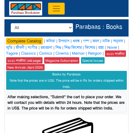
Parabaas : Books
|
কবিতা
|
উপন্যাস
|
প্রবন্ধ
|
গল্প
|
ভ্রমণ
|
নাটক
|
অনুবাদ
|
Complete Catalog
স্মৃতি
|
জীবনী
|
সংগীত
|
রম্যরচনা
|
শিশু
|
শিশু/কিশোর
|
কিশোর
|
রান্না
|
Novel
|
Tagore
|
Classics
|
Comics
|
Cinema
|
Memoir
|
Religion
|
২০২৬ শারদীয়া
২০২৬ শারদীয়া (old page)
Magazine Subscription
Special Issues
New Arrivals (April 2026)
Books by Parabaas
Note that the prices are in US$. The price will be in Rs for orders shipped within
India.
After making selections, "Submit" the cart to place your order. We
will contact you with details within 24 hours. Note that the prices are
in US$. The price will be in Rs for orders shipped within India.