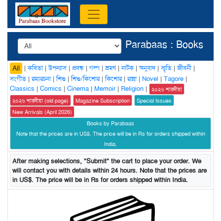
Parabaas : Books
|
কবিতা
|
উপন্যাস
|
প্রবন্ধ
|
গল্প
|
ভ্রমণ
|
নাটক
|
অনুবাদ
|
স্মৃতি
|
জীবনী
|
All
সংগীত
|
রম্যরচনা
|
শিশু
|
শিশু/কিশোর
|
কিশোর
|
রান্না
|
Novel
|
Tagore
|
Classics
|
Comics
|
Cinema
|
Memoir
|
Religion
|
২০২৬ শারদীয়া
২০২৬ শারদীয়া (old page)
Magazine Subscription
Special Issues
New Arrivals (April 2026)
Books by Parabaas
Note that the prices are in US$. The price will be in Rs for orders shipped within
India.
After making selections, "Submit" the cart to place your order. We
will contact you with details within 24 hours. Note that the prices are
in US$. The price will be in Rs for orders shipped within India.