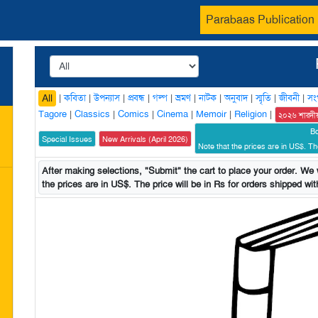
Parabaas Publication
|
কবিতা
|
উপন্যাস
|
প্রবন্ধ
|
গল্প
|
ভ্রমণ
|
নাটক
|
অনুবাদ
|
স্মৃতি
|
জীবনী
|
সং
All
Tagore
|
Classics
|
Comics
|
Cinema
|
Memoir
|
Religion
|
২০২৬ শারদী
B
Special Issues
New Arrivals (April 2026)
Note that the prices are in US$. The
After making selections, "Submit" the cart to place your order. We w
the prices are in US$. The price will be in Rs for orders shipped with