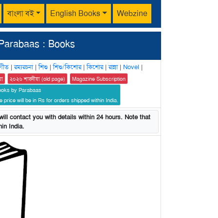
বাংলা বই
English Books
Webzine
Parabaas : Books
গীত
|
রম্যরচনা
|
শিশু
|
শিশু/কিশোর
|
কিশোর
|
রান্না
|
Novel
|
য়া
২০২৬ শারদীয়া (old page)
Magazine Subscription
ooks by Parabaas
 price will be in Rs for orders shipped within India.
ill contact you with details within 24 hours. Note that
in India.