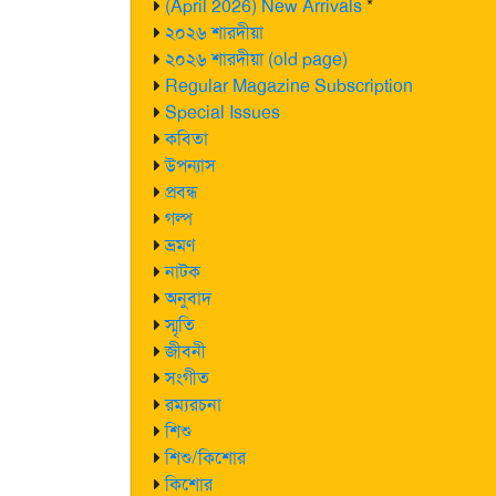
(April 2026) New Arrivals
*
২০২৬ শারদীয়া
২০২৬ শারদীয়া (old page)
Regular Magazine Subscription
Special Issues
কবিতা
উপন্যাস
প্রবন্ধ
গল্প
ভ্রমণ
নাটক
অনুবাদ
স্মৃতি
জীবনী
সংগীত
রম্যরচনা
শিশু
শিশু/কিশোর
কিশোর