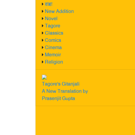
রান্না
New Addition
Novel
Tagore
Classics
Comics
Cinema
Memoir
Religion
Tagore's Gitanjali
A New Translation by
Prasenjit Gupta