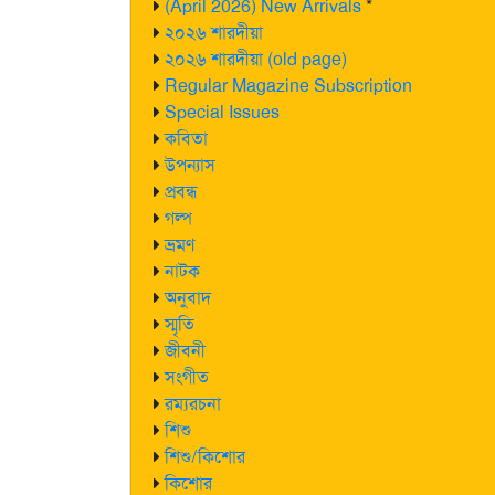
(April 2026) New Arrivals
*
২০২৬ শারদীয়া
২০২৬ শারদীয়া (old page)
Regular Magazine Subscription
Special Issues
কবিতা
উপন্যাস
প্রবন্ধ
গল্প
ভ্রমণ
নাটক
অনুবাদ
স্মৃতি
জীবনী
সংগীত
রম্যরচনা
শিশু
শিশু/কিশোর
কিশোর