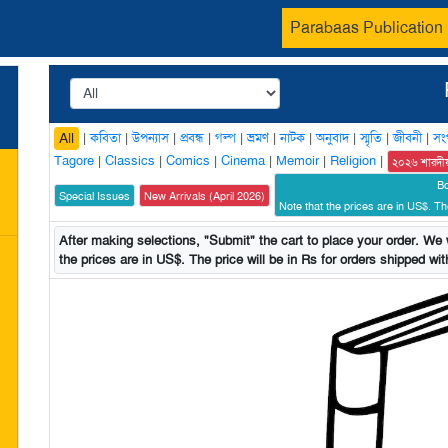
Parabaas Publication
|
কবিতা
|
উপন্যাস
|
প্রবন্ধ
|
গল্প
|
ভ্রমণ
|
নাটক
|
অনুবাদ
|
স্মৃতি
|
জীবনী
|
সং
All
Tagore
|
Classics
|
Comics
|
Cinema
|
Memoir
|
Religion
|
২০২৬ শারদী
B
Special Issues
New Arrivals (April 2026)
Note that the prices are in US$. The
After making selections, "Submit" the cart to place your order. We w
the prices are in US$. The price will be in Rs for orders shipped with