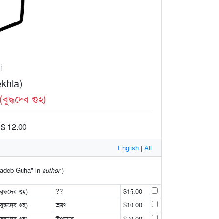
া
khla)
দ্ধদেব গুহ)
 $ 12.00
English
|
All
dhadeb Guha" in
author
)
্ধদেব গুহ)
??
$15.00
্ধদেব গুহ)
ভ্রমণ
$10.00
্ধদেব গুহ)
উপন্যাস
$70.00