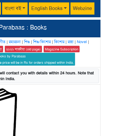
বাংলা বই
English Books
Webzine
Parabaas : Books
গীত
|
রম্যরচনা
|
শিশু
|
শিশু/কিশোর
|
কিশোর
|
রান্না
|
Novel
|
য়া
২০২৬ শারদীয়া (old page)
Magazine Subscription
ooks by Parabaas
 price will be in Rs for orders shipped within India.
ill contact you with details within 24 hours. Note that
in India.