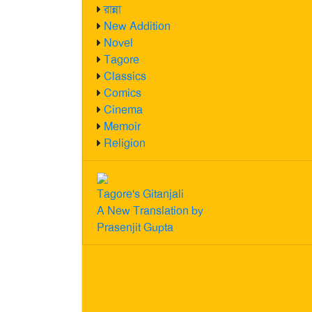
রান্না
New Addition
Novel
Tagore
Classics
Comics
Cinema
Memoir
Religion
Tagore's Gitanjali
A New Translation by
Prasenjit Gupta