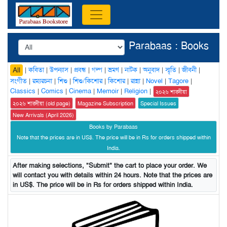
Parabaas : Books
|
কবিতা
|
উপন্যাস
|
প্রবন্ধ
|
গল্প
|
ভ্রমণ
|
নাটক
|
অনুবাদ
|
স্মৃতি
|
জীবনী
|
All
সংগীত
|
রম্যরচনা
|
শিশু
|
শিশু/কিশোর
|
কিশোর
|
রান্না
|
Novel
|
Tagore
|
Classics
|
Comics
|
Cinema
|
Memoir
|
Religion
|
২০২৬ শারদীয়া
২০২৬ শারদীয়া (old page)
Magazine Subscription
Special Issues
New Arrivals (April 2026)
Books by Parabaas
Note that the prices are in US$. The price will be in Rs for orders shipped within
India.
After making selections, "Submit" the cart to place your order. We
will contact you with details within 24 hours. Note that the prices are
in US$. The price will be in Rs for orders shipped within India.