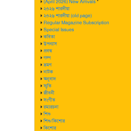
(April 2026) New Arrivals
*
২০২৬ শারদীয়া
২০২৬ শারদীয়া (old page)
Regular Magazine Subscription
Special Issues
কবিতা
উপন্যাস
প্রবন্ধ
গল্প
ভ্রমণ
নাটক
অনুবাদ
স্মৃতি
জীবনী
সংগীত
রম্যরচনা
শিশু
শিশু/কিশোর
কিশোর