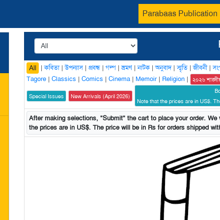
Parabaas Publication
|
কবিতা
|
উপন্যাস
|
প্রবন্ধ
|
গল্প
|
ভ্রমণ
|
নাটক
|
অনুবাদ
|
স্মৃতি
|
জীবনী
|
সং
All
Tagore
|
Classics
|
Comics
|
Cinema
|
Memoir
|
Religion
|
২০২৬ শারদী
B
Special Issues
New Arrivals (April 2026)
Note that the prices are in US$. The
After making selections, "Submit" the cart to place your order. We w
the prices are in US$. The price will be in Rs for orders shipped with