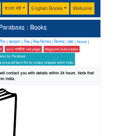
বাংলা বই
English Books
Webzine
Parabaas : Books
গীত
|
রম্যরচনা
|
শিশু
|
শিশু/কিশোর
|
কিশোর
|
রান্না
|
Novel
|
য়া
২০২৬ শারদীয়া (old page)
Magazine Subscription
ooks by Parabaas
 price will be in Rs for orders shipped within India.
ill contact you with details within 24 hours. Note that
in India.