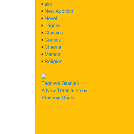
রান্না
New Addition
Novel
Tagore
Classics
Comics
Cinema
Memoir
Religion
Tagore's Gitanjali
A New Translation by
Prasenjit Gupta