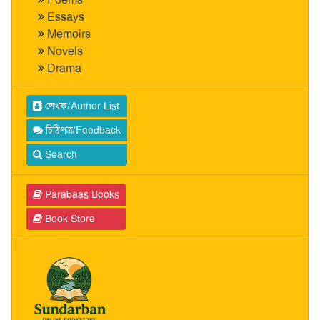
Essays
Memoirs
Novels
Drama
লেখক/Author List
চিঠিপত্র/Feedback
Search
Parabaas Books
Book Store