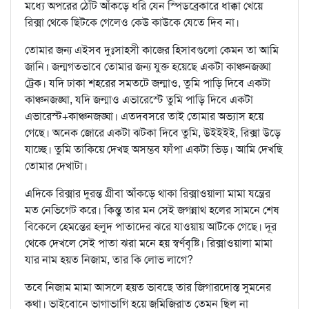
মধ্যে অপরের ঠোঁট আঁকড়ে ধরি যেন স্পিডব্রেকারে ধাক্কা খেয়ে
রিক্সা থেকে ছিটকে গেলেও কেউ কাউকে যেতে দিব না।
তোমার জন্য এইসব দুঃসাহসী কাজের হিসাবগুলো কেমন তা আমি
জানি। জন্মগতভাবে তোমার জন্য যুক্ত হয়েছে একটা কাঞ্চনজঙ্ঘা
ট্রেক। যদি ঢাকা শহরের সমতটে জন্মাও, তুমি পাড়ি দিবে একটা
কাঞ্চনজঙ্ঘা, যদি জন্মাও এভারেস্টে তুমি পাড়ি দিবে একটা
এভারেস্ট+কাঞ্চনজঙ্ঘা। এতদবসরে তাই তোমার অভ্যাস হয়ে
গেছে। অনেক জোরে একটা ঝটকা দিবে তুমি, উইইইই, রিক্সা উড়ে
যাচ্ছে। তুমি তাকিয়ে দেখছ অসম্ভব ফাঁপা একটা ভিড়। আমি দেখছি
তোমার দেখাটা।
এদিকে রিক্সার দুরন্ত গ্রীবা আঁকড়ে থাকা রিক্সাওয়ালা মামা যন্ত্রের
মত নেভিগেট করে। কিন্তু তার মন সেই জগন্নাথ হলের সামনে শেষ
বিকেলে হেমন্তের হলুদ পাতাদের ঝরে যাওয়ায় আটকে গেছে। দূর
থেকে দেখলে সেই পাতা ঝরা মনে হয় স্বর্ণবৃষ্টি। রিক্সাওয়ালা মামা
যার নাম হয়ত নিজাম, তার কি লোভ লাগে?
তবে নিজাম মামা আসলে হয়ত ভাবছে তার জিগারদোস্ত সুমনের
কথা। ভাইবোনে ভাগাভাগি হয়ে জমিজিরাত তেমন ছিল না