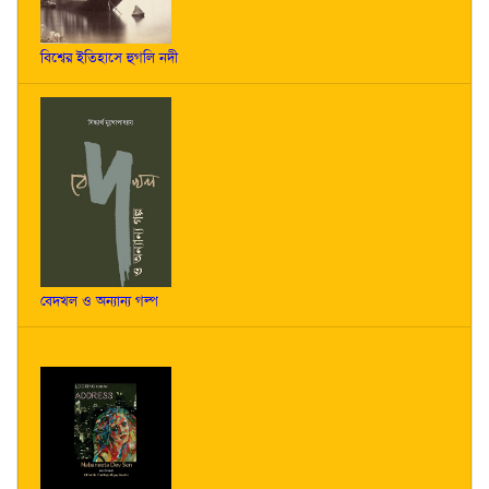
বিশ্বের ইতিহাসে হুগলি নদী
বেদখল ও অন্যান্য গল্প