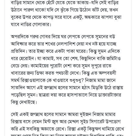
বাড়ির সামনে থেকে হেঁটে যেতে যেতে তাকায়--যদি সেই বাড়ির
উঠানে পারুল থাকে! যদি সে ঝুঁকে গিয়ে উঠোন ঝাঁট দেয়, তখন
বুকের উপর থেকে কাপড় সরে যাবে একটু, অন্ধকারে ঝাপসা বুঝা
যাবে নাভির গোলাকার।
অপরদিকে গরুর গোবর দিয়ে ঘর লেপতে লেপতে সুমনের বউ
আবিষ্কার করে তার শখের নেলপালিশ দেয়া নখ নষ্ট হয়ে যাচ্ছে
প্রতিদিন। তার ইচ্ছা করে একটা পাকা ঘরের। কিন্তু সুমন এদিকে
ধরে হেরোইন। যা কামাই, সব তো শেষ, কিছুদিনে বাকি জমিটাও
বেচে দেয়। কামাইয়ের পুরোটা নেশা করে সুমন দুপুরে রাতে
খাবারের জন্য ভিক্ষা করত পথচারী দেখে। কিন্তু এত অল্পবয়সী
সমর্থ রিক্সাওয়ালাকে কে খাওয়াবে শুধুশুধু? নিজাম মামা জানে
সাতদিন আগে এই জগন্নাথ হলের সামনে হঠাৎ মিড়কি উঠে রাস্তায়
পড়েছিল সুমন। ছাত্ররা দয়া করে হাসপাতালে নিয়ে ডাক্তারটাক্তার
কিছু দেখাইছে।
সেই একই জগন্নাথ হলের সামনে আমরা দুইজন নিজাম মামার
রিক্সায় বসে লেমন মিন্ট জুস আর মেন্থল সুইচ সিগারেট উপভোগ
করি এই সবকিছু অজ্ঞাতে রেখে। রিক্সা একটু কিছুক্ষণ থামিয়ে রেখে