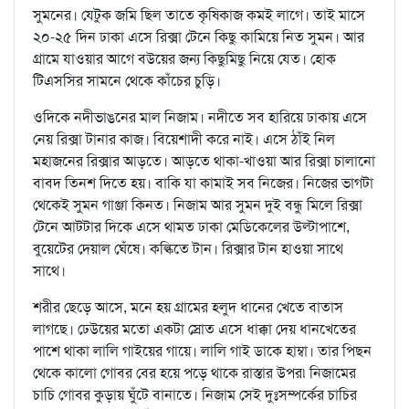
সুমনের। যেটুক জমি ছিল তাতে কৃষিকাজ কমই লাগে। তাই মাসে
২০-২৫ দিন ঢাকা এসে রিক্সা টেনে কিছু কামিয়ে নিত সুমন। আর
গ্রামে যাওয়ার আগে বউয়ের জন্য কিছুমিছু নিয়ে যেত। হোক
টিএসসির সামনে থেকে কাঁচের চুড়ি।
ওদিকে নদীভাঙনের মাল নিজাম। নদীতে সব হারিয়ে ঢাকায় এসে
নেয় রিক্সা টানার কাজ। বিয়েশাদী করে নাই। এসে ঠাঁই নিল
মহাজনের রিক্সার আড়তে। আড়তে থাকা-খাওয়া আর রিক্সা চালানো
বাবদ তিনশ দিতে হয়। বাকি যা কামাই সব নিজের। নিজের ভাগটা
থেকেই সুমন গাঞ্জা কিনত। নিজাম আর সুমন দুই বন্ধু মিলে রিক্সা
টেনে আটটার দিকে এসে থামত ঢাকা মেডিকেলের উল্টাপাশে,
বুয়েটের দেয়াল ঘেঁষে। কল্কিতে টান। রিক্সার টান হাওয়া সাথে
সাথে।
শরীর ছেড়ে আসে, মনে হয় গ্রামের হলুদ ধানের খেতে বাতাস
লাগছে। ঢেউয়ের মতো একটা স্রোত এসে ধাক্কা দেয় ধানখেতের
পাশে থাকা লালি গাইয়ের গায়ে। লালি গাই ডাকে হাম্বা। তার পিছন
থেকে কালো গোবর বের হয়ে পড়ে থাকে রাস্তার উপর৷ নিজামের
চাচি গোবর কুড়ায় ঘুঁটে বানাতে। নিজাম সেই দুঃসম্পর্কের চাচির