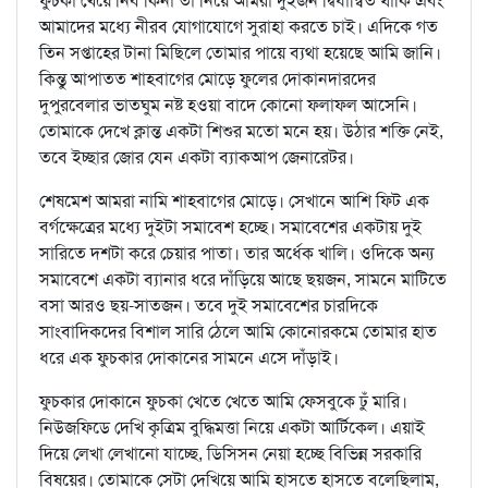
ফুচকা খেয়ে নিব কিনা তা নিয়ে আমরা দুইজন দ্বিধান্বিত থাকি এবং
আমাদের মধ্যে নীরব যোগাযোগে সুরাহা করতে চাই। এদিকে গত
তিন সপ্তাহের টানা মিছিলে তোমার পায়ে ব্যথা হয়েছে আমি জানি।
কিন্তু আপাতত শাহবাগের মোড়ে ফুলের দোকানদারদের
দুপুরবেলার ভাতঘুম নষ্ট হওয়া বাদে কোনো ফলাফল আসেনি।
তোমাকে দেখে ক্লান্ত একটা শিশুর মতো মনে হয়। উঠার শক্তি নেই,
তবে ইচ্ছার জোর যেন একটা ব্যাকআপ জেনারেটর।
শেষমেশ আমরা নামি শাহবাগের মোড়ে। সেখানে আশি ফিট এক
বর্গক্ষেত্রের মধ্যে দুইটা সমাবেশ হচ্ছে। সমাবেশের একটায় দুই
সারিতে দশটা করে চেয়ার পাতা। তার অর্ধেক খালি। ওদিকে অন্য
সমাবেশে একটা ব্যানার ধরে দাঁড়িয়ে আছে ছয়জন, সামনে মাটিতে
বসা আরও ছয়-সাতজন। তবে দুই সমাবেশের চারদিকে
সাংবাদিকদের বিশাল সারি ঠেলে আমি কোনোরকমে তোমার হাত
ধরে এক ফুচকার দোকানের সামনে এসে দাঁড়াই।
ফুচকার দোকানে ফুচকা খেতে খেতে আমি ফেসবুকে ঢুঁ মারি।
নিউজফিডে দেখি কৃত্রিম বুদ্ধিমত্তা নিয়ে একটা আর্টিকেল। এয়াই
দিয়ে লেখা লেখানো যাচ্ছে, ডিসিসন নেয়া হচ্ছে বিভিন্ন সরকারি
বিষয়ের। তোমাকে সেটা দেখিয়ে আমি হাসতে হাসতে বলেছিলাম,