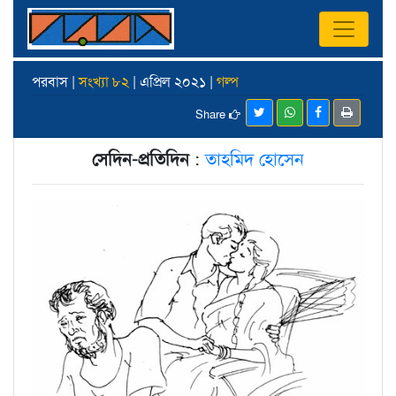
পরবাস |
সংখ্যা ৮২
| এপ্রিল ২০২১ |
গল্প
Share
সেদিন-প্রতিদিন
:
তাহমিদ হোসেন