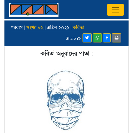
পরবাস |
সংখ্যা ৮২
| এপ্রিল ২০২১ |
কবিতা
Share
কবিতা অনুবাদের পাতা
: