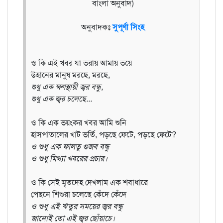
বাংলা অনুবাদ)
অনুবাদকঃ
সুপূর্ণা সিংহ
ও কি এই খবর যা ভরায় আমায় ভয়ে
উহানের মানুষ মরছে, মরছে,
শুধু এক ক্ষণস্থায়ী জ্বর বন্ধু,
শুধু এক জ্বর চলেছে...
ও কি এক ভয়ংকর খবর আমি শুনি
হাসপাতালের খাট ভর্তি, পড়ছে ফেটে, পড়ছে ফেটে?
ও শুধু এক ফালতু গুজব বন্ধু
ও শুধু মিথ্যা খবরের প্রচার।
ও কি সেই মৃতদেহ দেখলাম এক শবাধারে
পেছনে শিশুরা চলেছে কেঁদে কেঁদে
ও শুধু এই ঋতুর সময়ের জ্বর বন্ধু
জানোই তো এই জ্বর ছোঁয়াচে।