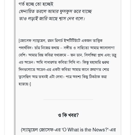
গর্ত হচ্ছে তো হচ্ছেই
ফেনায়িত তরলে আমার ফুসফুস ভরে যাচ্ছে
তাও লড়াই জারি আছে শ্বাস নেব বলে।
[জোসেফ স্যামুয়েল, রমন রিসার্চ ইন্সটিটিউটে একজন তাত্ত্বিক
পদার্থবিদ। তাঁর নিজের কথায় – সঙ্গীত ও সাহিত্যে আমার ভালোলাগা
বেশি। আমার প্রিয় কবিরা যথাক্রমে – জন ডান, সিলভিয়া প্লাথ এবং ডব্লু
এচ অডেন। আমি সাধারণত কবিতা লিখি না। কিন্তু মহামারি শুরুর
দিনগুলোতে অডেন-এর একটা কবিতা আমার কানে ক্রমাগত শোর
তুলেছিল আর তখনই এটা লেখা। পরে অবশ্য কিছু ঠিকঠাক করা
হয়েছে।]
ও কি খবর?
(স্যামুয়েল জোসেফ-এর 'O What is the News?'-এর