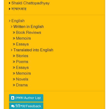
Shakti Chattopadhyay
সাক্ষাৎকার
English
Written in English
Book Reviews
Memoirs
Essays
Translated into English
Stories
Poems
Essays
Memoirs
Novels
Drama
লেখক/Author List
চিঠিপত্র/Feedback