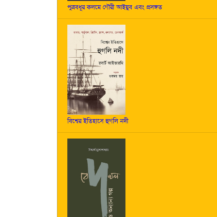
পুত্রবধূর কলমে গৌরী আইয়ুব এবং প্রসঙ্গত
বিশ্বের ইতিহাসে হুগলি নদী