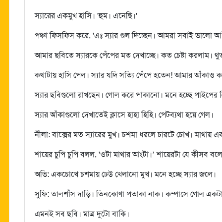
স্যারের একমুখ হাসি। 'হুম। এনেছি।'
পঞ্চা ফিসফিস করে, 'এঃ স্যার গুল দিচ্ছেন। আমরা সবাই ভালো আ
আমার ছবিতে স্যারকে পেঁপের মত দেখাচ্ছে। কত চেষ্টা করলাম। থ
কথাটায় হাসি পেল। স্যার যদি সত্যি পেঁপে হতেন! আমার আঁকাও কা
স্যার ছবিগুলো রাখছেন। গোল করে পাকানো। মনে হচ্ছে পাইপের ত্
স্যার আঁকাগুলো দেখাতেই ক্লাসে হাহা হিহি। পেটব্যথা হয়ে গেল।
নীলা: বাক্সের মত স্যারের মুখ। চশমা ধরলে চারটে চোখ। মাথায় এ
শায়ের চুপি চুপি বলল, 'ওটা মাথার আংটা।’ শায়েরটা যে কীসব বলে
অভি: একচোখে চশমায় ঢেউ খেলানো মুখ। মনে হচ্ছে স্যার জলে।
সুফি: তালশাঁস দাড়ি। তিনকোণা পতাকা নাক। কম্পাসে গোল একট
এমনই সব ছবি। মাত্র দুটো বাকি।