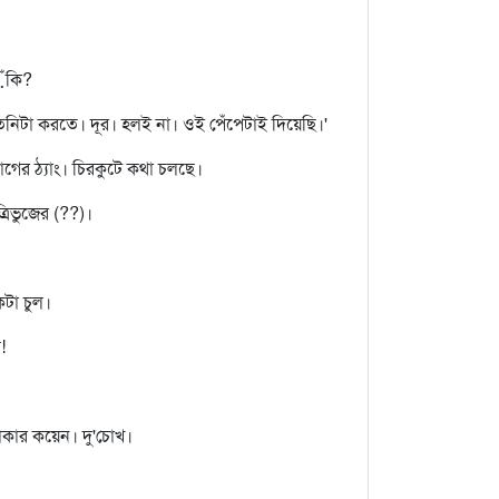
়ঁকি?
ুতনিটা করতে। দূর। হলই না। ওই পেঁপেটাই দিয়েছি।'
গের ঠ্যাং। চিরকুটে কথা চলছে।
রিভুজের (??)।
কটা চুল।
!
াকার কয়েন। দু'চোখ।