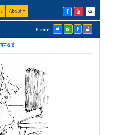
ks
About
Share
েনগুপ্ত