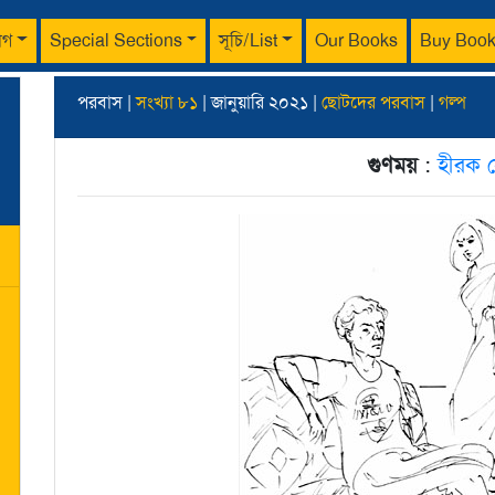
াগ
Special Sections
সূচি/List
Our Books
Buy Boo
পরবাস |
সংখ্যা ৮১
| জানুয়ারি ২০২১ |
ছোটদের পরবাস
|
গল্প
গুণময়
:
হীরক স