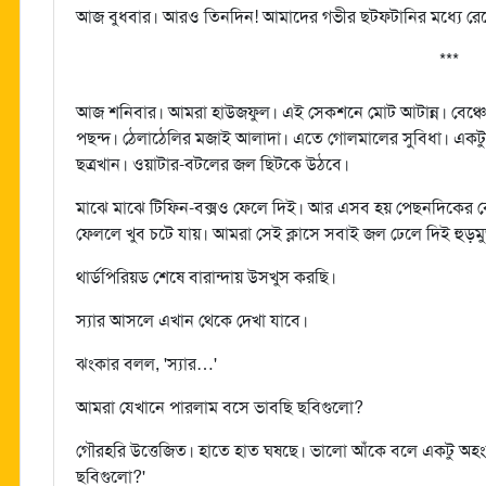
আজ বুধবার। আরও তিনদিন! আমাদের গভীর ছটফটানির মধ্যে রে
***
আজ শনিবার। আমরা হাউজফুল। এই সেকশনে মোট আটান্ন। বেঞ্চে
পছন্দ। ঠেলাঠেলির মজাই আলাদা। এতে গোলমালের সুবিধা। একটু 
ছত্রখান। ওয়াটার-বটলের জল ছিটকে উঠবে।
মাঝে মাঝে টিফিন-বক্সও ফেলে দিই। আর এসব হয় পেছনদিকের বেঞ
ফেললে খুব চটে যায়। আমরা সেই ক্লাসে সবাই জল ঢেলে দিই হুড়মু
থার্ডপিরিয়ড শেষে বারান্দায় উসখুস করছি।
স্যার আসলে এখান থেকে দেখা যাবে।
ঝংকার বলল, 'স্যার…'
আমরা যেখানে পারলাম বসে ভাবছি ছবিগুলো?
গৌরহরি উত্তেজিত। হাতে হাত ঘষছে। ভালো আঁকে বলে একটু অহং
ছবিগুলো?'