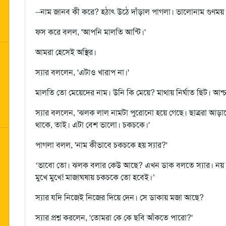
--নাম জানব কী করে? হঠাৎ উঠে দাঁড়াল পাগলা। ভালোনাম গুণময়। 
ফস করে বলল, 'আপনি মালতি আন্টি।'
আমরা হেসেই অস্থির।
স্যার বললেন, 'এটাও খারাপ না।'
মালতি তো মেয়েদের নাম। উনি কি মেয়ে? মাথায় নির্ঘাত ছিট। আশ্চর
স্যার বললেন, 'ঝলক লাল নামটা পুরোনো হয়ে গেছে। ছাত্ররা আ
থাকে, তাই। এটা বেশ ভালো। চকচকে।'
পাগলা বলল, 'নাম কীভাবে চকচকে হয় স্যার?'
‘ভাবো তো। ঝলক বলার কেউ আছে? এখন ডাক বলতে স্যার। নয় মিস
মুখে মুখে! মাজাঘষায় চকচকে তো হবেই।’
স্যার যদি নিজেই নিজের দিয়ে দেন। সে ডাকায় মজা আছে?
স্যার প্রশ্ন করলেন, 'তোমরা কে কে ছবি আঁকতে পারো?'