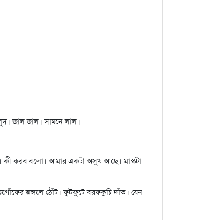
লুদ। জাল জাল। সামনে লাল।
িধা। কী করব বলো। আমার একটা অসুখ আছে। মাস্কটা
োঁফের জঙ্গলে ঠোঁট। ফুটফুটে বরফকুচি দাঁত। যেন