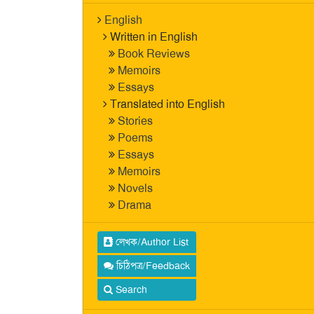
English
Written in English
Book Reviews
Memoirs
Essays
Translated into English
Stories
Poems
Essays
Memoirs
Novels
Drama
লেখক/Author List
চিঠিপত্র/Feedback
Search