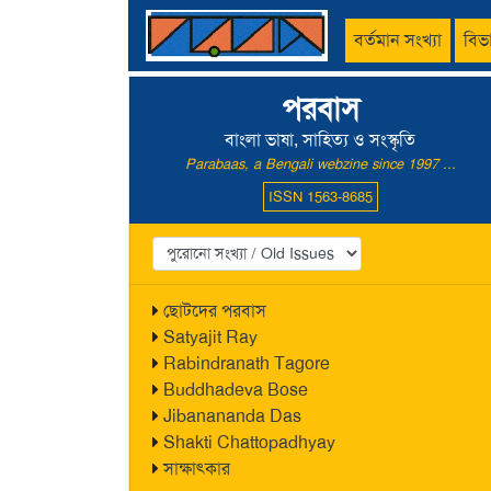
বর্তমান সংখ্যা
বিভ
পরবাস
বাংলা ভাষা, সাহিত্য ও সংস্কৃতি
Parabaas, a Bengali webzine since 1997 ...
ISSN 1563-8685
ছোটদের পরবাস
Satyajit Ray
Rabindranath Tagore
Buddhadeva Bose
Jibanananda Das
Shakti Chattopadhyay
সাক্ষাৎকার