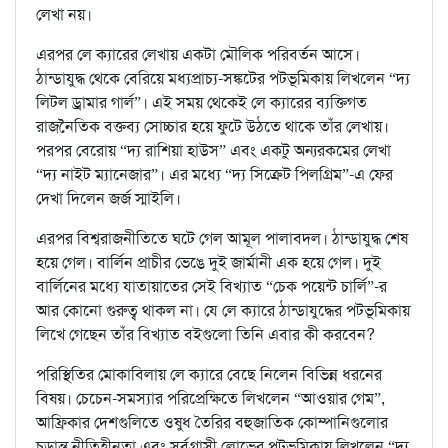
লেখা নয়।
এরপর লে ক্যারের লেখায় একটা মৌলিক পরিবর্তন আসে।
ঠান্ডাযুদ্ধ থেকে বেরিয়ে মধ্যপ্রাচ্য-সঙ্কটের পটভূমিকায় লিখলেন “দ্য
লিটল ড্রামার গার্ল”। এই সময় থেকেই লে ক্যারের ব্যক্তিগত
রাজনৈতিক বক্তব্য সোচ্চার হয়ে ফুটে উঠতে থাকে তাঁর লেখায়।
পরপর বেরোয় “দ্য রাশিয়া হাউস” এবং একটু অন্যরকমের লেখা
“দ্য নাইট ম্যানেজার”। এর মধ্যে “দ্য সিক্রেট পিলগ্রিম”-এ ফের
দেখা দিলেন জর্জ স্মাইলি।
এরপর বিশ্বরাজনীতিতে ঘটে গেল আমূল পালাবদল। ঠান্ডাযুদ্ধ শেষ
হয়ে গেল। বার্লিন প্রাচীর ভেঙে দুই জার্মানী এক হয়ে গেল। দুই
বার্লিনের মধ্যে যাতায়াতের সেই বিখ্যাত “চেক পয়েন্ট চার্লি”-র
আর কোনো গুরুত্ব থাকল না। যে লে ক্যারে ঠান্ডাযুদ্ধের পটভূমিকায়
লিখে গেছেন তাঁর বিখ্যাত বইগুলো তিনি এবার কী করবেন?
পরিস্থিতির মোকাবিলায় লে ক্যারে বেছে নিলেন বিভিন্ন ধরনের
বিষয়। চেচেন-সমস্যার পরিপ্রেক্ষিতে লিখলেন “আওয়ার গেম”,
আফ্রিকার দেশগুলিতে ওষুধ তৈরির বহুজাতিক কোম্পানিগুলোর
চূড়ান্ত নীতিহীনতা এবং সর্বগ্রাসী লোভের পটভূমিকায় লিখলেন “দ্য