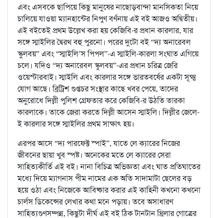
এবং এসবকে ছাপিয়ে কিছু মানুষের নাছোড়বান্দা মানসিকতা নিয়ে
চালিয়ে যাওয়া ম্যানহান্টের নিপুণ বর্ণনায় এই বই আজও অদ্বিতীয়।
এই বইতেই প্রথম উল্লেখ করা হয় কেজিবি-র প্রধান কারলার, যার
সঙ্গে স্মাইলির দ্বৈরথ বহু পুরনো। পরের দুটো বই “দ্য অনারেবল
স্কুলবয়” এবং “স্মাইলি’স পিপল”-এ স্মাইলি-কারলা সংঘাত এগিয়ে
চলে। যদিও “দ্য অনারেবল স্কুলবয়”-এর প্রধান চরিত্র জেরি
ওয়েস্টারবাই। স্মাইলি এবং কারলার সঙ্গে ভারতবর্ষের একটা সূক্ষ্ম
যোগ আছে। ব্রিট্রিশ গুপ্তচর সংস্থার কাছে খবর পেয়ে, তাদের
অনুরোধে দিল্লী পুলিশ গ্রেফতার করে কেজিবি-র উঠতি তারকা
কারলাকে। তাকে জেরা করতে দিল্লী আসেন স্মাইলি। দিল্লীর জেলে-
ই কারলার সঙ্গে স্মাইলির প্রথম সাক্ষাৎ হয়।
এরপর আসে “দ্য পারফেক্ট স্পাই”, যাতে লে ক্যারের নিজের
জীবনের ছায়া খুব স্পষ্ট। অনেকের মতে লে ক্যারের সেরা
সাহিত্যকীর্তি এই বই। নানা বিচিত্র অভিজ্ঞতা এবং ঘাত প্রতিঘাতের
মধ্যে দিয়ে ম্যাগনাস পীম নামের এক অতি সাদামাটা ছেলের বড়
হয়ে ওঠা এবং নিজেকে আবিষ্কার করার এই কাহিনী কখনো কখনো
চার্লস ডিকেন্সের লেখার কথা মনে পড়ায়। তবে অসাধারণ
সাহিত্যগুণসম্পন্ন, কিছুটা দীর্ঘ এই বই ঠিক টানটান থ্রিলার গোত্রের