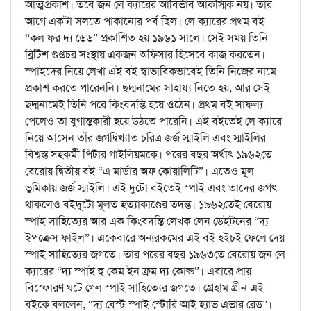
আত্মপ্রকাশ। তবে জন লে ক্যারের আবির্ভাব আকস্মিক নয়। তার
আগে একটা সলতে পাকানোর পর্ব ছিল। লে ক্যারের প্রথম বই
“কল ফর দ্য ডেড” প্রকাশিত হয় ১৯৬১ সালে। সেই সময় তিনি
ব্রিটিশ গুপ্তচর সংস্থায় একজন অফিসার হিসেবে কাজ করতেন।
স্পাইদের নিয়ে লেখা এই বই স্বাভাবিকভাবেই তিনি নিজের নামে
প্রকাশ করতে পারেননি। ছদ্মনামের সাহায্য নিতে হয়, আর সেই
ছদ্মনামেই তিনি পরে কিংবদন্তি হয়ে ওঠেন। প্রথম বই সাফল্য
পেলেও তা যুগান্তকারী হয়ে উঠতে পারেনি। এই বইতেই লে ক্যারে
নিয়ে আসেন তাঁর জগদ্বিখ্যাত চরিত্র জর্জ স্মাইলি এবং স্মাইলির
বিশ্বস্ত সহকর্মী পিটার গাইলিয়মকে। পরের বছর অর্থাৎ ১৯৬২তে
বেরোয় দ্বিতীয় বই “এ মার্ডার অফ কোয়ালিটি”। এতেও মূল
ভূমিকায় জর্জ স্মাইলি। এই দুটো বইতেই স্পাই এবং তাদের জগৎ
থাকলেও বইদুটো মূলত হত্যাকাণ্ডের তদন্ত। ১৯৬২তেই বেরোয়
স্পাই সাহিত্যের আর এক কিংবদন্তি লেখক লেন ডেইটনের “দ্য
ইপক্রেস ফাইল”। একেবারে অন্যরকমের এই বই হইচই ফেলে দেয়
স্পাই সাহিত্যের জগতে। তার পরের বছর ১৯৬৩তে বেরোয় জন লে
ক্যারের “দ্য স্পাই হু কেম ইন ফ্রম দ্য কোল্ড”। এবারে প্রায়
বিস্ফোরণ ঘটে গেল স্পাই সাহিত্যের জগতে। গ্রেহাম গ্রীন এই
বইকে বললেন, “দ্য বেস্ট স্পাই স্টোরি আই হ্যাভ এভার রেড”।