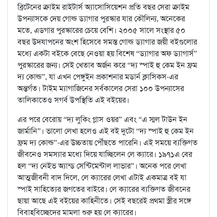
ব্রিটেনের ক্রাইম রাইটার্স অ্যাসোসিয়েশন প্রতি বছর সেরা ক্রাইম
উপন্যাসকে দেয় গোল্ড ড্যাগার পুরস্কার যার কৌলিন্য, অনেকের
মতে, এডগার পুরস্কারের চেয়ে বেশি। ২০০৫ সালে সংস্থার ৫০
বছর উদযাপনের অংশ হিসেবে সমস্ত গোল্ড ড্যাগার জয়ী বইগুলোর
মধ্যে একটা বইকে বেছে নেওয়া হয় বিশেষ “ড্যাগার অফ ড্যাগার্স”
পুরস্কারের জন্য। সেই খেতাব অর্জন করে “দ্য স্পাই হু কেম ইন ফ্রম
দ্য কোল্ড”, যা এখন পেঙ্গুইন প্রকাশনার মডার্ন ক্লাসিকস-এর
অন্তর্গত। টাইম ম্যাগাজিনের সর্বকালের সেরা ১০০ উপন্যাসের
তালিকাতেও সগর্ব উপস্থিতি এই বইয়ের।
এর পরে বেরোয় “দ্য লুকিং গ্লাস ওয়র” এবং “এ স্মল টাউন ইন
জার্মানি”। ভালো লেখা হলেও এই বই দুটো “দ্য স্পাই হু কেম ইন
ফ্রম দ্য কোল্ড”-এর উচ্চতায় পৌঁছতে পারেনি। এই সময়ে ব্যক্তিগত
জীবনেও সমস্যার মধ্যে দিয়ে যাচ্ছিলেন লে ক্যারে। ১৯৭১এ বের
হল “দ্য নেইভ অ্যান্ড সেন্টিমেন্টাল লাভার”। অনেক পরে লেখা
আত্মজীবনী বাদ দিলে, লে ক্যারের লেখা এটাই একমাত্র বই যা
স্পাই সাহিত্যের জগতের বাইরে। লে ক্যারের ব্যক্তিগত জীবনের
ছায়া আছে এই বইয়ের কাহিনীতে। সেই বছরেই প্রথমা স্ত্রীর সঙ্গে
বিবাহবিচ্ছেদের মামলা শুরু হয় লে ক্যারের।