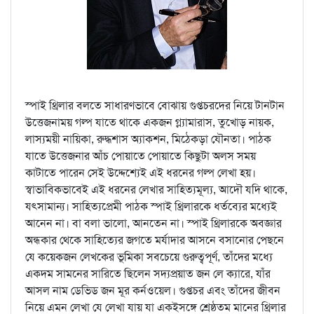
স্পাই থ্রিলার বলতে সাধারণভাবে বোঝায় গুপ্তচরদের নিয়ে টানটান
উত্তেজনাময় গল্প যাতে থাকে একজন গ্ল্যামারাস, তুখোড় নায়ক,
লাস্যময়ী নায়িকা, রুদ্ধশাস অ্যাকশন, মিঠেকড়া যৌনতা। পাঠক
যাতে উত্তেজনার আঁচ পোয়াতে পোয়াতে কিছুটা অলস সময়
কাটাতে পারেন সেই উদ্দেশ্যেই এই ধরনের গল্প লেখা হয়।
স্বাভাবিকভাবেই এই ধরনের লেখার সাহিত্যমূল্য, আদৌ যদি থাকে,
যৎসামান্য। সাহিত্যপ্রেমী পাঠক স্পাই থ্রিলারকে ধর্তব্যের মধ্যেই
আনেন না। বা বলা ভালো, আনতেন না। স্পাই থ্রিলারকে অবজ্ঞার
অন্ধকার থেকে সাহিত্যের জগতে মর্যাদার আসনে বসানোর পেছনে
যে কয়েকজন লেখকের ভূমিকা সবচেয়ে গুরুত্বপূর্ণ, তাঁদের মধ্যে
একদম সামনের সারিতে ছিলেন সদ্যপ্রয়াত জন লে ক্যারে, যাঁর
আসল নাম ডেভিড জন মূর কর্নওয়েল। গুপ্তচর এবং তাঁদের জীবন
নিয়ে এমন লেখা যে লেখা যায় যা একইসঙ্গে শ্রেষ্ঠতম মানের থ্রিলার