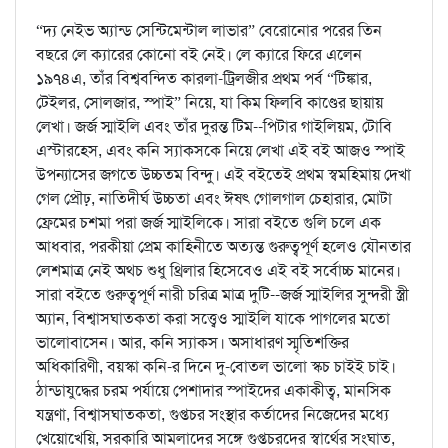
“দ্য নেইভ অ্যান্ড সেন্টিমেন্টাল লাভার” বেরোনোর পরের তিন
বছরে লে ক্যারের কোনো বই নেই। লে ক্যারে ফিরে এলেন
১৯৭৪এ, তাঁর বিশ্ববন্দিত কারলা-ট্রিলজীর প্রথম পর্ব “টিঙ্কার,
টেইলর, সোলজার, স্পাই” নিয়ে, যা কিম ফিলবি কাণ্ডের ছায়ায়
লেখা। জর্জ স্মাইলি এবং তাঁর দুরন্ত টিম--পিটার গাইলিয়ম, টোবি
এস্টারহেস, এবং কনি স্যাকসকে নিয়ে লেখা এই বই আজও স্পাই
উপন্যাসের জগতে উচ্চতম বিন্দু। এই বইতেই প্রথম স্বমহিমায় দেখা
গেল প্রৌঢ়, নাতিদীর্ঘ উচ্চতা এবং ঈষৎ গোলগাল চেহারার, মোটা
ফ্রেমের চশমা পরা জর্জ স্মাইলিকে। সারা বইতে গুলি চলে এক
আধবার, পরকীয়া প্রেম কাহিনীতে অত্যন্ত গুরুত্বপূর্ণ হলেও যৌনতার
লেশমাত্র নেই অথচ শুধু থ্রিলার হিসেবেও এই বই সর্বোচ্চ মানের।
সারা বইতে গুরুত্বপূর্ণ নারী চরিত্র মাত্র দুটি--জর্জ স্মাইলির সুন্দরী স্ত্রী
অ্যান, বিশ্বাসঘাতকতা করা সত্ত্বেও স্মাইলি যাকে পাগলের মতো
ভালোবাসেন। আর, কনি স্যাকস। অসাধারণ স্মৃতিশক্তির
অধিকারিণী, বয়স্কা কনি-র দিনে দু-বোতল ভালো স্কচ চাইই চাই।
ঠান্ডাযুদ্ধের চরম পর্যায়ে পেশাদার স্পাইদের একাকীত্ব, মানসিক
যন্ত্রণা, বিশ্বাসঘাতকতা, গুপ্তচর সংস্থার কর্তাদের নিজেদের মধ্যে
খেয়োখেয়ি, সরকারি আমলাদের সঙ্গে গুপ্তচরদের স্বার্থের সংঘাত,