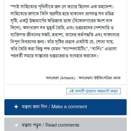
স্পাই সাহিত্যের পৃথিবীতে জন লে ক্যারে ছিলেন এক মহাদেশ।
সাহিত্যের জগতে তিনি স্মরণীয় হয়ে থাকবেন প্রাণবন্ত সব চরিত্র
সৃষ্টি, একটু উচ্চমার্গের অভিজাত ভাষা (বিষোদ্গারের অংশ বাদ
দিলে), অসাধারণ সব মুহূর্ত তৈরি, এবং গুপ্তচরদের পেশাদারি ও
ব্যক্তিগত জীবনের সঙ্কট, হতাশা, তাদের কর্মপদ্ধতি এবং সাফল্যের
নিপুণ বিবরণের জন্য। তাঁর সৃষ্টির প্রভাব এতটাই যে, শোনা যায়,
তাঁর তৈরি করা কিছু শব্দ যেমন “ল্যাম্পলাইটিং”, “বার্নিং” এগুলো
পরবর্তী সময়ে বাস্তবের গুপ্তচরেরাও ব্যবহার করতেন।
অলংকরণ (Artwork) : অলংকরণঃ উইকিপেডিয়া থেকে
এই লেখাটি পুরোনো ফরম্যাটে দেখুন
মন্তব্য জমা দিন / Make a comment
মন্তব্য পড়ুন / Read comments