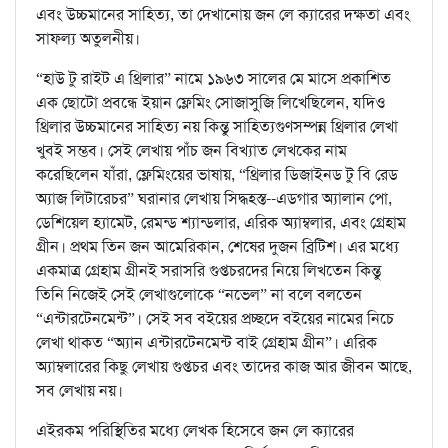
এবং উচ্চমানের সাহিত্য, তা দেখানোয় জন লে ক্যারের দক্ষতা এবং
সাফল্য অতুলনীয়।
“হাউ টু রাইট এ থ্রিলার” নামে ১৯৬৩ সালের মে মাসে প্রকাশিত
এক ছোটো প্রবন্ধে ইয়ান ফ্লেমিং সোজাসুজি লিখেছিলেন, যদিও
থ্রিলার উচ্চমানের সাহিত্য নয় কিন্তু সাহিত্যগুণসম্পন্ন থ্রিলার লেখা
খুবই সম্ভব। সেই লেখায় পাঁচ জন বিখ্যাত লেখকের নাম
করেছিলেন যাঁরা, ফ্লেমিংয়ের ভাষায়, “থ্রিলার ডিজাইনড টু বি রেড
অ্যাজ লিটারেচর” ঘরানার লেখায় সিদ্ধহস্ত--এডগার অ্যালান পো,
ডেশিয়েল হ্যামেট, রেমন্ড শ্যান্ডলার, এরিক অ্যাম্বলার, এবং গ্রেহাম
গ্রীন। প্রথম তিন জন আমেরিকান, শেষের দুজন ব্রিটিশ। এর মধ্যে
একমাত্র গ্রেহাম গ্রীনই সরাসরি গুপ্তচরদের নিয়ে লিখতেন কিন্তু
তিনি নিজেই সেই লেখাগুলোকে “নভেল” না বলে বলতেন
“এন্টারটেনমেন্ট”। সেই সব বইয়ের প্রচ্ছদে বইয়ের নামের নিচে
লেখা থাকত “অ্যান এন্টারটেনমেন্ট বাই গ্রেহাম গ্রীন”। এরিক
অ্যাম্বলারের কিছু লেখায় গুপ্তচর এবং তাদের কাজ আর জীবন আছে,
সব লেখায় নয়।
এইরকম পরিস্থিতির মধ্যে লেখক হিসেবে জন লে ক্যারের