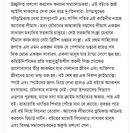
উচ্ছ্বসিত প্রশংসা করলেন অন্যান্য সমালোচকরা। এই বইতে জর্জ
স্মাইলি থাকলেও দেখা দেন মাত্র দু-তিনবার। ঠান্ডাযুদ্ধের
পটভূমিকায় লেখা ঠাসবুনোট এবং সর্পিল গতির এই কাহিনীর নায়ক
অ্যালেক লীমাস। মধ্য-যৌবনের কাছাকাছি বয়সের লীমাস একজন
সাধারণ মধ্যবিত্ত সরকারি চাকুরে। সেই সরকারি সংস্থা যেখানে
লীমাস কাজ করে সেটা ব্রিটিশ গুপ্তচর সংস্থা। এই প্রথম সাহিত্যের
জগতে এল এমন একজন নায়ক যে পেশাদার গুপ্তচর হয়েও সব
দিক থেকে একজন সাধারণ, একলা মানুষ যার ঠান্ডা লেগে জ্বর হয়।
কমিউনিস্টদের প্রতি সহানুভূতিশীল তরুণী লিজ গোল্ডের
ভালোবাসার তীব্র আকর্ষণে যার পেশাদার জীবন এবং ব্যক্তিগত
জীবনের মধ্যে দ্বন্দ্ব শুরু হয়। বই শেষ হয় এক বিষণ্ণ ক্লাইমাক্সে।
স্পাই এবং স্পাইদের জগৎ নিয়ে লেখা হলেও এই বইতে অ্যাকশন
যৎসামান্য, যৌনতার নামগন্ধ নেই। সেরা উপন্যাসের বিভাগে
এডগার পুরস্কার, যাকে বলা যায় ক্রাইম সাহিত্যের অস্কার, পায় এই
বই। রাতারাতি খ্যাতির শিখরে পৌঁছে যান লে ক্যারে। দুবছর পরে
এই বই নিয়ে সিনেমা বেরোল। অ্যালেক লীমাসের ভূমিকায় অভিনয়
করলেন রিচার্ড বার্টন। বইয়ের মতোই সিনেমাও সাধারণ মানুষ
এবং বিদগ্ধ সমালোচকদের অকুন্ঠ প্রশংসা পেল।