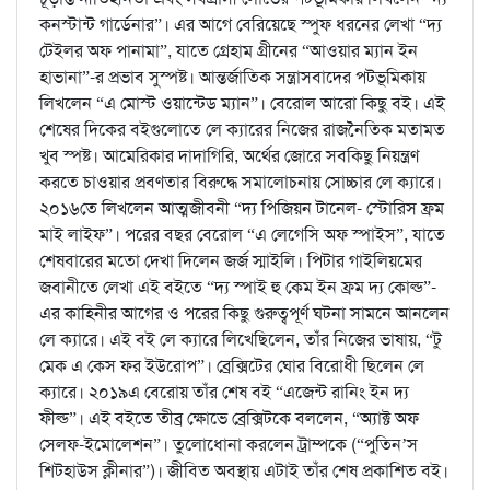
কনস্টান্ট গার্ডেনার”। এর আগে বেরিয়েছে স্পুফ ধরনের লেখা “দ্য
টেইলর অফ পানামা”, যাতে গ্রেহাম গ্রীনের “আওয়ার ম্যান ইন
হাভানা”-র প্রভাব সুস্পষ্ট। আন্তর্জাতিক সন্ত্রাসবাদের পটভূমিকায়
লিখলেন “এ মোস্ট ওয়ান্টেড ম্যান”। বেরোল আরো কিছু বই। এই
শেষের দিকের বইগুলোতে লে ক্যারের নিজের রাজনৈতিক মতামত
খুব স্পষ্ট। আমেরিকার দাদাগিরি, অর্থের জোরে সবকিছু নিয়ন্ত্রণ
করতে চাওয়ার প্রবণতার বিরুদ্ধে সমালোচনায় সোচ্চার লে ক্যারে।
২০১৬তে লিখলেন আত্মজীবনী “দ্য পিজিয়ন টানেল- স্টোরিস ফ্রম
মাই লাইফ”। পরের বছর বেরোল “এ লেগেসি অফ স্পাইস”, যাতে
শেষবারের মতো দেখা দিলেন জর্জ স্মাইলি। পিটার গাইলিয়মের
জবানীতে লেখা এই বইতে “দ্য স্পাই হু কেম ইন ফ্রম দ্য কোল্ড”-
এর কাহিনীর আগের ও পরের কিছু গুরুত্বপূর্ণ ঘটনা সামনে আনলেন
লে ক্যারে। এই বই লে ক্যারে লিখেছিলেন, তাঁর নিজের ভাষায়, “টু
মেক এ কেস ফর ইউরোপ”। ব্রেক্সিটের ঘোর বিরোধী ছিলেন লে
ক্যারে। ২০১৯এ বেরোয় তাঁর শেষ বই “এজেন্ট রানিং ইন দ্য
ফীল্ড”। এই বইতে তীব্র ক্ষোভে ব্রেক্সিটকে বললেন, “অ্যাক্ট অফ
সেলফ-ইমোলেশন”। তুলোধোনা করলেন ট্রাম্পকে (“পুতিন’স
শিটহাউস ক্লীনার”)। জীবিত অবস্থায় এটাই তাঁর শেষ প্রকাশিত বই।