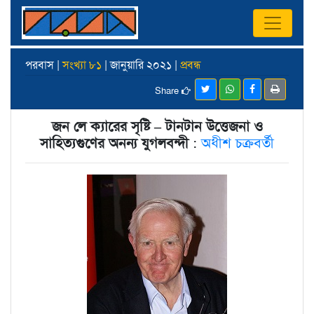
পরবাস |
সংখ্যা ৮১
| জানুয়ারি ২০২১ |
প্রবন্ধ
Share
জন লে ক্যারের সৃষ্টি – টানটান উত্তেজনা ও
সাহিত্যগুণের অনন্য যুগলবন্দী
:
অধীশ চক্রবর্তী