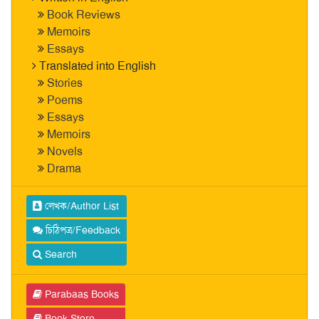
Book Reviews
Memoirs
Essays
Translated into English
Stories
Poems
Essays
Memoirs
Novels
Drama
লেখক/Author List
চিঠিপত্র/Feedback
Search
Parabaas Books
Book Store